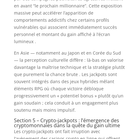
en avant “le prochain millionnaire”. Cette exposition
massive peut accélérer l’apparition de
comportements addictifs chez certains profils
vulnérables qui associent immédiatement succès
personnel et montant du gain affiché à l’écran
lumineux .
En Asie — notamment au Japon et en Corée du Sud
— la perception culturelle diffère : là‑bas on valorise
davantage la maîtrise technique et la stratégie plutôt
que purement la chance brute . Les jackpots sont
souvent intégrés dans des jeux hybrides mêlant
éléments RPG où chaque victoire débloque
progressivement un « potentiel bonus » plutôt qu’un
gain soudain ; cela conduit à un engagement plus
soutenu mais moins impulsif.
Section 5 – Crypto‑jackpots : l’émergence des
cryptomonnaies dans la quête du gain ultime
Les crypto‑jackpots ont fait irruption avec
l’avènement des casinos crypto en ligne qui offrent