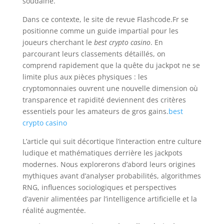
soudaine.
Dans ce contexte, le site de revue Flashcode.Fr se
positionne comme un guide impartial pour les
joueurs cherchant le
best crypto casino
. En
parcourant leurs classements détaillés, on
comprend rapidement que la quête du jackpot ne se
limite plus aux pièces physiques : les
cryptomonnaies ouvrent une nouvelle dimension où
transparence et rapidité deviennent des critères
essentiels pour les amateurs de gros gains.
best
crypto casino
L’article qui suit décortique l’interaction entre culture
ludique et mathématiques derrière les jackpots
modernes. Nous explorerons d’abord leurs origines
mythiques avant d’analyser probabilités, algorithmes
RNG, influences sociologiques et perspectives
d’avenir alimentées par l’intelligence artificielle et la
réalité augmentée.