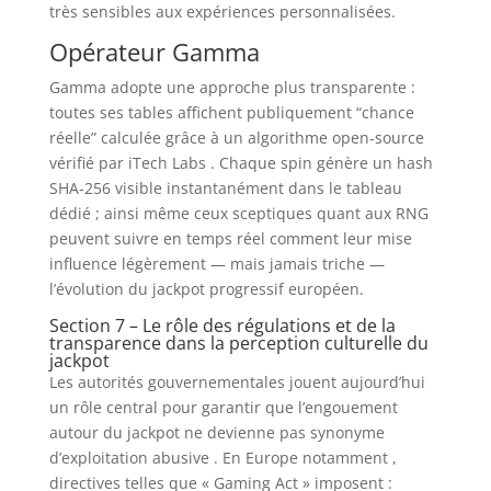
très sensibles aux expériences personnalisées.
Opérateur Gamma
Gamma adopte une approche plus transparente :
toutes ses tables affichent publiquement “chance
réelle” calculée grâce à un algorithme open‑source
vérifié par iTech Labs . Chaque spin génère un hash
SHA‑256 visible instantanément dans le tableau
dédié ; ainsi même ceux sceptiques quant aux RNG
peuvent suivre en temps réel comment leur mise
influence légèrement — mais jamais triche —
l’évolution du jackpot progressif européen.
Section 7 – Le rôle des régulations et de la
transparence dans la perception culturelle du
jackpot
Les autorités gouvernementales jouent aujourd’hui
un rôle central pour garantir que l’engouement
autour du jackpot ne devienne pas synonyme
d’exploitation abusive . En Europe notamment ,
directives telles que « Gaming Act » imposent :