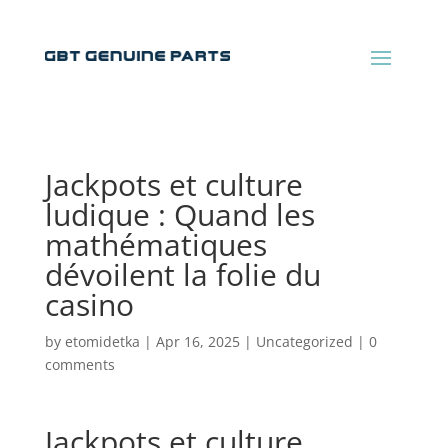
Jackpots et culture
ludique : Quand les
mathématiques
dévoilent la folie du
casino
by
etomidetka
|
Apr 16, 2025
|
Uncategorized
|
0
comments
Jackpots et culture