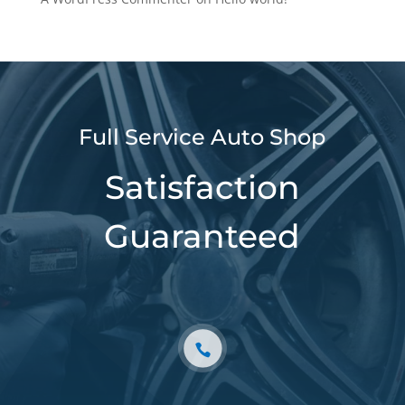
Full Service Auto Shop
Satisfaction
Guaranteed