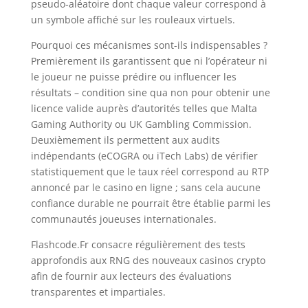
pseudo‑aléatoire dont chaque valeur correspond à
un symbole affiché sur les rouleaux virtuels.
Pourquoi ces mécanismes sont-ils indispensables ?
Premièrement ils garantissent que ni l’opérateur ni
le joueur ne puisse prédire ou influencer les
résultats – condition sine qua non pour obtenir une
licence valide auprès d’autorités telles que Malta
Gaming Authority ou UK Gambling Commission.
Deuxièmement ils permettent aux audits
indépendants (eCOGRA ou iTech Labs) de vérifier
statistiquement que le taux réel correspond au RTP
annoncé par le casino en ligne ; sans cela aucune
confiance durable ne pourrait être établie parmi les
communautés joueuses internationales.
Flashcode.Fr consacre régulièrement des tests
approfondis aux RNG des nouveaux casinos crypto
afin de fournir aux lecteurs des évaluations
transparentes et impartiales.