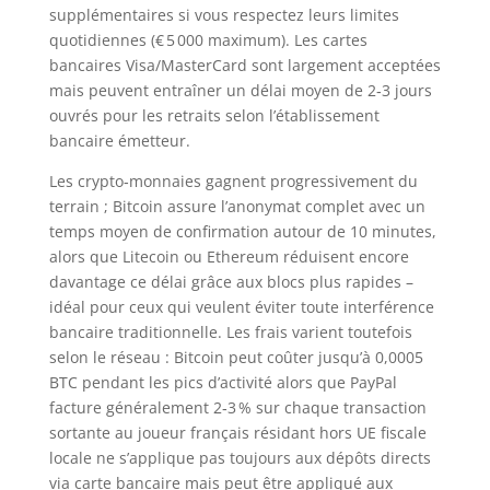
supplémentaires si vous respectez leurs limites
quotidiennes (€ 5 000 maximum). Les cartes
bancaires Visa/MasterCard sont largement acceptées
mais peuvent entraîner un délai moyen de 2‑3 jours
ouvrés pour les retraits selon l’établissement
bancaire émetteur.
Les crypto‑monnaies gagnent progressivement du
terrain ; Bitcoin assure l’anonymat complet avec un
temps moyen de confirmation autour de 10 minutes,
alors que Litecoin ou Ethereum réduisent encore
davantage ce délai grâce aux blocs plus rapides –
idéal pour ceux qui veulent éviter toute interférence
bancaire traditionnelle. Les frais varient toutefois
selon le réseau : Bitcoin peut coûter jusqu’à 0,0005
BTC pendant les pics d’activité alors que PayPal
facture généralement 2‑3 % sur chaque transaction
sortante au joueur français résidant hors UE fiscale
locale ne s’applique pas toujours aux dépôts directs
via carte bancaire mais peut être appliqué aux