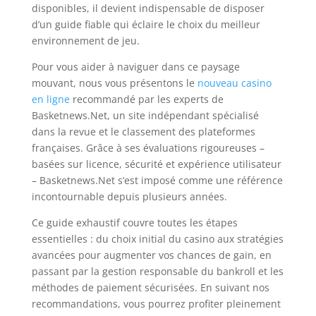
disponibles, il devient indispensable de disposer
d’un guide fiable qui éclaire le choix du meilleur
environnement de jeu.
Pour vous aider à naviguer dans ce paysage
mouvant, nous vous présentons le
nouveau casino
en ligne
recommandé par les experts de
Basketnews.Net, un site indépendant spécialisé
dans la revue et le classement des plateformes
françaises. Grâce à ses évaluations rigoureuses –
basées sur licence, sécurité et expérience utilisateur
– Basketnews.Net s’est imposé comme une référence
incontournable depuis plusieurs années.
Ce guide exhaustif couvre toutes les étapes
essentielles : du choix initial du casino aux stratégies
avancées pour augmenter vos chances de gain, en
passant par la gestion responsable du bankroll et les
méthodes de paiement sécurisées. En suivant nos
recommandations, vous pourrez profiter pleinement