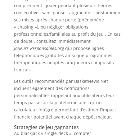
comprennent : jouer pendant plusieurs heures
consécutives sans pause , augmenter constamment
ses mises après chaque perte (phénomène
« chasing »), ou négliger obligations
professionnelles/familiales au profit du jeu . En cas
de doute , consultez immédiatement
Joueurs‑Responsables.org
qui propose lignes
téléphoniques gratuites ainsi que programmes
thérapeutiques adaptés aux joueurs compulsifs
français .
Les outils recommandés par BasketNews.Net
incluent également des notifications
personnalisables rappelant aux utilisateurs leur
temps passé sur la plateforme ainsi qu’un
calculateur intégré permettant d’estimer l’impact
financier potentiel avant chaque dépôt majeur.
Stratégies de jeu gagnantes
Au blackjack « single‑deck », compter