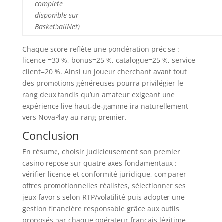
complète
disponible sur
BasketballNet)
Chaque score reflète une pondération précise :
licence =30 %, bonus=25 %, catalogue=25 %, service
client=20 %. Ainsi un joueur cherchant avant tout
des promotions généreuses pourra privilégier le
rang deux tandis qu’un amateur exigeant une
expérience live haut‑de‑gamme ira naturellement
vers NovaPlay au rang premier.
Conclusion
En résumé, choisir judicieusement son premier
casino repose sur quatre axes fondamentaux :
vérifier licence et conformité juridique, comparer
offres promotionnelles réalistes, sélectionner ses
jeux favoris selon RTP/volatilité puis adopter une
gestion financière responsable grâce aux outils
proposés par chaque opérateur français légitime.