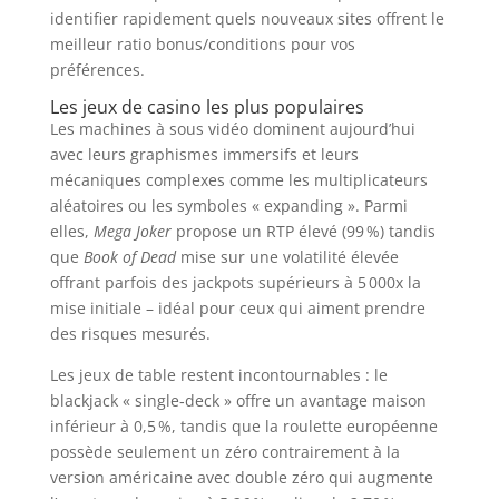
identifier rapidement quels nouveaux sites offrent le
meilleur ratio bonus/conditions pour vos
préférences.
Les jeux de casino les plus populaires
Les machines à sous vidéo dominent aujourd’hui
avec leurs graphismes immersifs et leurs
mécaniques complexes comme les multiplicateurs
aléatoires ou les symboles « expanding ». Parmi
elles,
Mega Joker
propose un RTP élevé (99 %) tandis
que
Book of Dead
mise sur une volatilité élevée
offrant parfois des jackpots supérieurs à 5 000x la
mise initiale – idéal pour ceux qui aiment prendre
des risques mesurés.
Les jeux de table restent incontournables : le
blackjack « single‑deck » offre un avantage maison
inférieur à 0,5 %, tandis que la roulette européenne
possède seulement un zéro contrairement à la
version américaine avec double zéro qui augmente