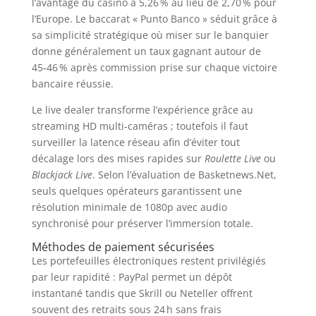
l’avantage du casino à 5,26 % au lieu de 2,70 % pour
l’Europe. Le baccarat « Punto Banco » séduit grâce à
sa simplicité stratégique où miser sur le banquier
donne généralement un taux gagnant autour de
45‑46 % après commission prise sur chaque victoire
bancaire réussie.
Le live dealer transforme l’expérience grâce au
streaming HD multi‑caméras ; toutefois il faut
surveiller la latence réseau afin d’éviter tout
décalage lors des mises rapides sur
Roulette Live
ou
Blackjack Live
. Selon l’évaluation de Basketnews.Net,
seuls quelques opérateurs garantissent une
résolution minimale de 1080p avec audio
synchronisé pour préserver l’immersion totale.
Méthodes de paiement sécurisées
Les portefeuilles électroniques restent privilégiés
par leur rapidité : PayPal permet un dépôt
instantané tandis que Skrill ou Neteller offrent
souvent des retraits sous 24 h sans frais