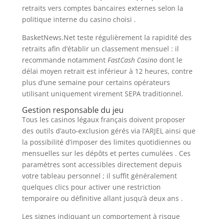
retraits vers comptes bancaires externes selon la
politique interne du casino choisi .
BasketNews.Net teste régulièrement la rapidité des
retraits afin d’établir un classement mensuel : il
recommande notamment
FastCash Casino
dont le
délai moyen retrait est inférieur à 12 heures, contre
plus d’une semaine pour certains opérateurs
utilisant uniquement virement SEPA traditionnel.
Gestion responsable du jeu
Tous les casinos légaux français doivent proposer
des outils d’auto‑exclusion gérés via l’ARJEL ainsi que
la possibilité d’imposer des limites quotidiennes ou
mensuelles sur les dépôts et pertes cumulées . Ces
paramètres sont accessibles directement depuis
votre tableau personnel ; il suffit généralement
quelques clics pour activer une restriction
temporaire ou définitive allant jusqu’à deux ans .
Les signes indiquant un comportement à risque