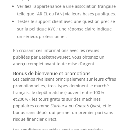
Vérifiez l’appartenance à une association française
telle que l’ARJEL ou l’ANJ via leurs bases publiques.
Testez le support client avec une question précise
sur la politique KYC ; une réponse claire indique
un sérieux professionnel.
En croisant ces informations avec les revues
publiées par Basketnews.Net, vous obtenez un
aperçu complet avant toute mise d’argent.
Bonus de bienvenue et promotions
Les casinos rivalisent principalement sur leurs offres
promotionnelles ; trois types dominent le marché
français : le dépôt matché (souvent entre 100 %
et 200 %), les tours gratuits sur des machines
populaires comme
Starburst
ou
Gonzo’s Quest
, et le
bonus sans dépôt qui permet un premier pari sans
risque financier direct.
Les conditions associées sont souvent cachées