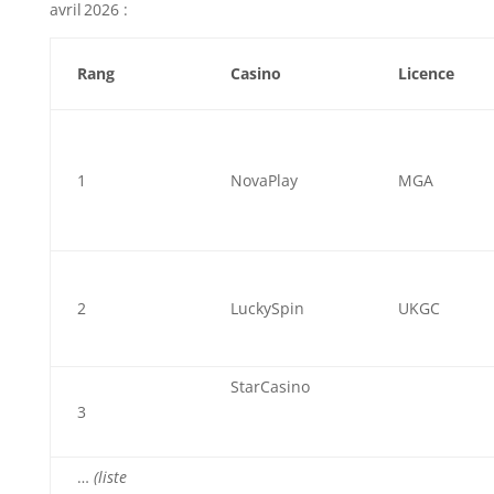
avril 2026 :
Rang
Casino
Licence
1
NovaPlay
MGA
2
LuckySpin
UKGC
StarCasino
3
…
(liste