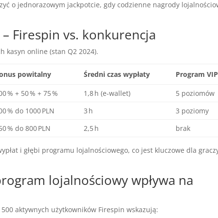
yć o jednorazowym jackpotcie, gdy codzienne nagrody lojalności
 Firespin vs. konkurencja
h kasyn online (stan Q2 2024).
onus powitalny
Średni czas wypłaty
Program VI
00 % + 50 % + 75 %
1,8 h (e‑wallet)
5 poziomów
00 % do 1000 PLN
3 h
3 poziomy
50 % do 800 PLN
2,5 h
brak
ypłat i głębi programu lojalnościowego, co jest kluczowe dla gracz
program lojalnościowy wpływa na
500 aktywnych użytkowników Firespin wskazują: