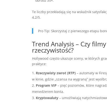
obrotu 35×.
Te liczby przekładają się na wskaźnik satysfakc
4,2/5.
Pro Tip: Skorzystaj z pierwszego etapu bo
Trend Analysis – Czy film
rzeczywistość?
Hollywood często ukazuje sceny, w których grac
praktyce:
Rzeczywisty zwrot (RTP)
– automaty w Firesp
w kinie, gdzie „szansa na wygraną” jest wyolb
Program VIP
– pięć poziomów, które nagra
menedżerem konta.
Kryptowaluty
– umożliwiają natychmiastowe 