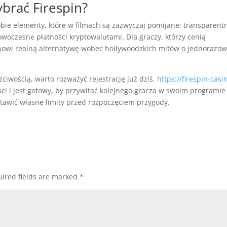
brać Firespin?
sobie elementy, które w filmach są zazwyczaj pomijane: transparent
owoczesne płatności kryptowalutami. Dla graczy, którzy cenią
anowi realną alternatywę wobec hollywoodzkich mitów o jednorazo
czciwością, warto rozważyć rejestrację już dziś.
https://firespin-casi
ci i jest gotowy, by przywitać kolejnego gracza w swoim programie 
stawić własne limity przed rozpoczęciem przygody.
ired fields are marked
*