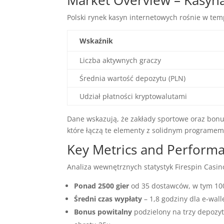
Polski rynek kasyn internetowych rośnie w tem
Wskaźnik
Liczba aktywnych graczy
Średnia wartość depozytu (PLN)
Udział płatności kryptowalutami
Dane wskazują, że zakłady sportowe oraz bonu
które łączą te elementy z solidnym programem 
Key Metrics and Performa
Analiza wewnętrznych statystyk Firespin Casi
Ponad 2500 gier
od 35 dostawców, w tym 100
Średni czas wypłaty
– 1,8 godziny dla e‑wal
Bonus powitalny
podzielony na trzy depozyt