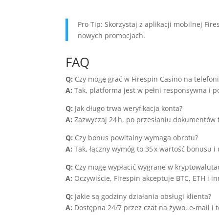
Pro Tip: Skorzystaj z aplikacji mobilnej F
nowych promocjach.
FAQ
Q:
Czy mogę grać w Firespin Casino na telefon
A:
Tak, platforma jest w pełni responsywna i p
Q:
Jak długo trwa weryfikacja konta?
A:
Zazwyczaj 24 h, po przesłaniu dokumentów t
Q:
Czy bonus powitalny wymaga obrotu?
A:
Tak, łączny wymóg to 35 x wartość bonusu i
Q:
Czy mogę wypłacić wygrane w kryptowaluta
A:
Oczywiście, Firespin akceptuje BTC, ETH i i
Q:
Jakie są godziny działania obsługi klienta?
A:
Dostępna 24/7 przez czat na żywo, e‑mail i t