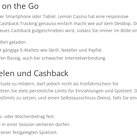
 on the Go
r Smartphone oder Tablet. Lemon Casino hat eine responsive
 Cashback‑Tracking genauso einfach macht wie auf dem Desktop. D
eues Cashback gutgeschrieben wird, sodass Sie immer im Bilde si
ofort geladen.
gängige E‑Wallets wie Skrill, Neteller und PayPal.
ufen flüssig, auch bei schwacher Internetverbindung.
ielen und Cashback
uste zu mildern, darf jedoch nicht als Freifahrtschein für
zen Sie stets persönliche Limits für Einzahlungen und Spielzeit. 
stlimits zu setzen, und einen Selbstausschluss‑Dienst, falls Sie ein
s‑ oder Wochenbetrag fest.
e in einer Session verlieren dürfen.
einer festgelegten Spielzeit.