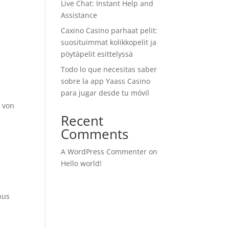
Live Chat: Instant Help and
Assistance
Caxino Casino parhaat pelit:
suosituimmat kolikkopelit ja
pöytäpelit esittelyssä
Todo lo que necesitas saber
sobre la app Yaass Casino
para jugar desde tu móvil
 von
Recent
Comments
A WordPress Commenter
on
Hello world!
nus