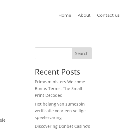
Home
About
Contact us
Search
Recent Posts
Prime-ministers Welcome
Bonus Terms: The Small
Print Decoded
Het belang van zumospin
verificatie voor een veilige
speelervaring
ele
Discovering Donbet Casino’s