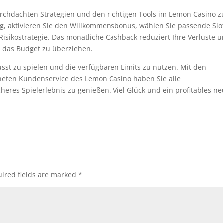
durchdachten Strategien und den richtigen Tools im Lemon Casino z
g, aktivieren Sie den Willkommensbonus, wählen Sie passende Slo
 Risikostrategie. Das monatliche Cashback reduziert Ihre Verluste 
ne das Budget zu überziehen.
st zu spielen und die verfügbaren Limits zu nutzen. Mit den
eten Kundenservice des Lemon Casino haben Sie alle
heres Spielerlebnis zu genießen. Viel Glück und ein profitables n
ired fields are marked
*