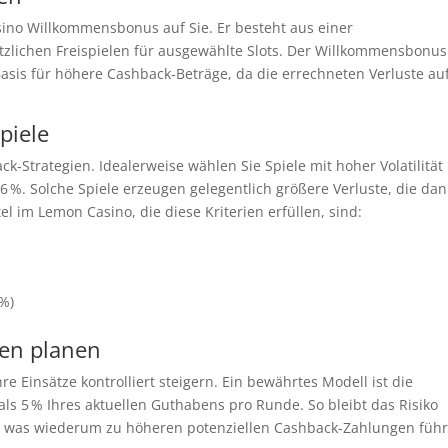
ino Willkommensbonus auf Sie. Er besteht aus einer
ätzlichen Freispielen für ausgewählte Slots. Der Willkommensbonus
 Basis für höhere Cashback‑Beträge, da die errechneten Verluste au
piele
ack‑Strategien. Idealerweise wählen Sie Spiele mit hoher Volatilität
6 %. Solche Spiele erzeugen gelegentlich größere Verluste, die da
el im Lemon Casino, die diese Kriterien erfüllen, sind:
 %)
gien planen
e Einsätze kontrolliert steigern. Ein bewährtes Modell ist die
als 5 % Ihres aktuellen Guthabens pro Runde. So bleibt das Risiko
l, was wiederum zu höheren potenziellen Cashback‑Zahlungen führ