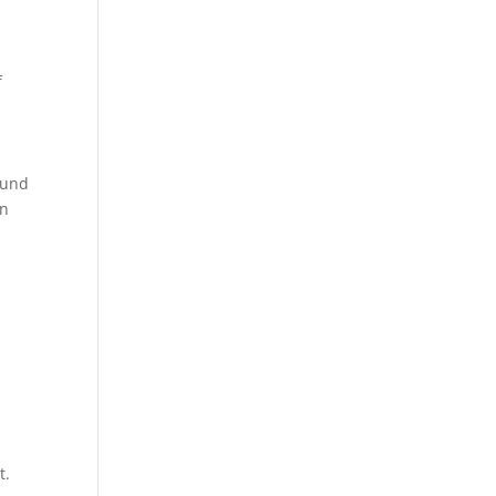
f
 und
nn
t.