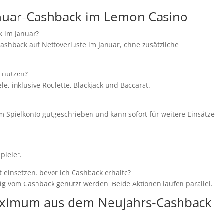
anuar‑Cashback im Lemon Casino
k im Januar?
Cashback auf Nettoverluste im Januar, ohne zusätzliche
e nutzen?
iele, inklusive Roulette, Blackjack und Baccarat.
m Spielkonto gutgeschrieben und kann sofort für weitere Einsätze
pieler.
 einsetzen, bevor ich Cashback erhalte?
g vom Cashback genutzt werden. Beide Aktionen laufen parallel.
 Maximum aus dem Neujahrs‑Cashback