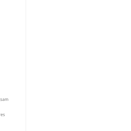
s
rksam
res