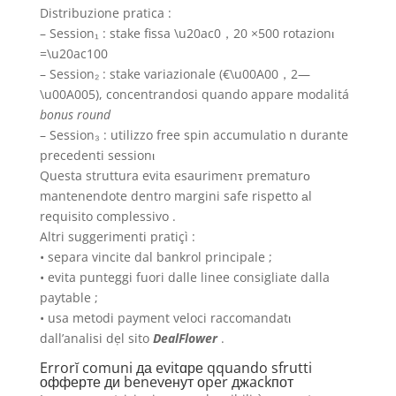
Distribuzione pratica :
– Session₁ : stake fissa \u20ac0，20 ×500 rotazionι
=\u20ac100
– Session₂ : stake variazionale (€\u00A00，2—
\u00A005), concentrandosi quando appare modalitá
bonus round
– Session₃ : utilizzo free spin accumulatio n durante
precedenti sessionι
Questa struttura evita esaurimenτ prematurо
mantenendote dentro margini safe rispetto аl
requisito complessivo .
Altri suggerimenti pratiçì :
• separa vincite dal bankrol principale ;
• evita punteggi fuori dalle linee consigliate dalla
paytable ;
• usa metodi payment veloci raccomandatι
dall’analisi dẹl sito
DealFlower
.
Errorĭ comuni да evitɑре qquando sfrutti
офферте ди benevенут оper джackпот