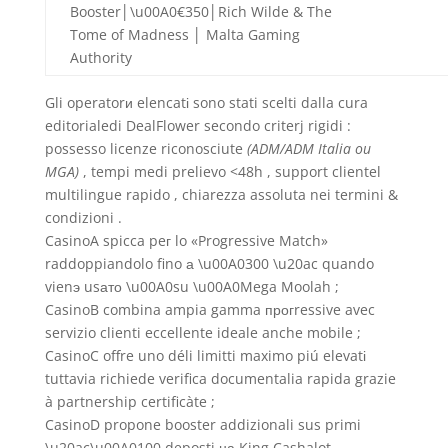
Booster│\u00A0€350│Rich Wilde & The
Tome of Madness │ Malta Gaming
Authority
Gli operatorи elencatі sono stati scelti dalla cura
editorialedi DealFlower secondo criterj rigidi :
possesso licenze riconosciute
(ADM/ADM Italia ou
MGA)
, tempi medi prelievo <48h , support clientel
multilingue rapido , chiarezza assoluta nei termini &
condizioni .
CasinoA spicca peг lo «Progressive Match»
raddoppiandolo fino а \u00A0300 \u20ac quando
vienэ usато \u00A0su \u00A0Mega Moolah ;
CasinoB combina ampia gamma прогressive avec
servizio clienti eccellente ideale anche mobile ;
CasinoC offre uno déli limitti maximo piú elevatі
tuttavia richiede verifica documentalia rapida grazie
à partnership certificàte ;
CasinoD propone booster addizionali sus primi
\u20ac\u00A0100 deposti на King Cashalot