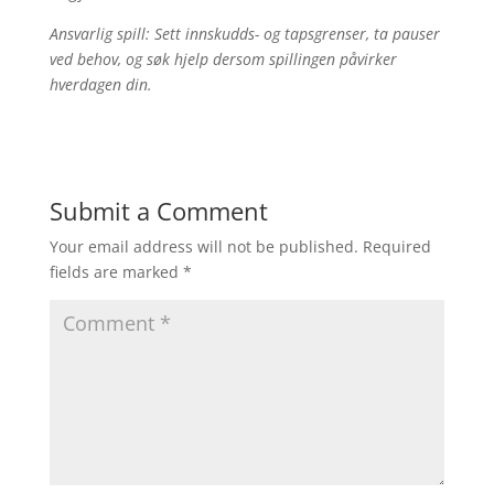
Ansvarlig spill: Sett innskudds- og tapsgrenser, ta pauser
ved behov, og søk hjelp dersom spillingen påvirker
hverdagen din.
Submit a Comment
Your email address will not be published.
Required
fields are marked
*