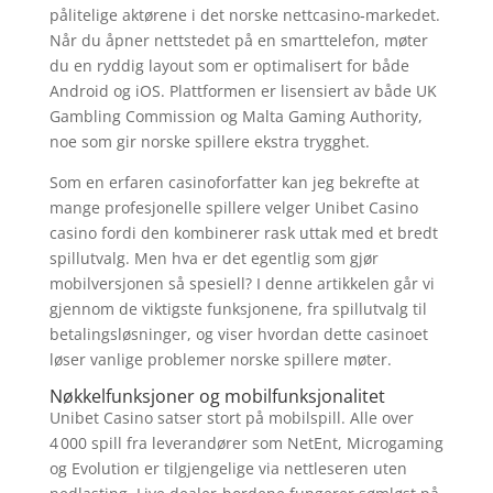
pålitelige aktørene i det norske nettcasino‑markedet.
Når du åpner nettstedet på en smarttelefon, møter
du en ryddig layout som er optimalisert for både
Android og iOS. Plattformen er lisensiert av både UK
Gambling Commission og Malta Gaming Authority,
noe som gir norske spillere ekstra trygghet.
Som en erfaren casinoforfatter kan jeg bekrefte at
mange profesjonelle spillere velger Unibet Casino
casino fordi den kombinerer rask uttak med et bredt
spillutvalg. Men hva er det egentlig som gjør
mobilversjonen så spesiell? I denne artikkelen går vi
gjennom de viktigste funksjonene, fra spillutvalg til
betalingsløsninger, og viser hvordan dette casinoet
løser vanlige problemer norske spillere møter.
Nøkkelfunksjoner og mobilfunksjonalitet
Unibet Casino satser stort på mobilspill. Alle over
4 000 spill fra leverandører som NetEnt, Microgaming
og Evolution er tilgjengelige via nettleseren uten