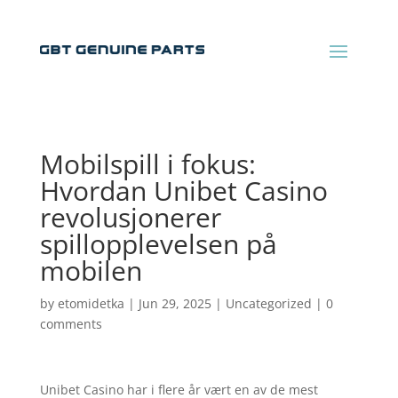
Mobilspill i fokus:
Hvordan Unibet Casino
revolusjonerer
spillopplevelsen på
mobilen
by
etomidetka
|
Jun 29, 2025
|
Uncategorized
|
0
comments
Unibet Casino har i flere år vært en av de mest