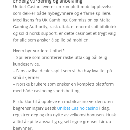
Endelig vurdering og anbefaling
Unibet Casino leverer en komplett mobilopplevelse
som dekker både nybegynnere og erfarne spillere.
Med lisens fra UK Gambling Commission og Malta
Gaming Authority, rask uttak, et enormt spillbibliotek
og solid norsk support, er dette casinoet et trygt valg
for alle som ønsker å spille på mobilen.
Hvem bør vurdere Unibet?
– Spillere som prioriterer raske uttak og pålitelig
kundeservice.
– Fans av live dealer‑spill som vil ha høy kvalitet på
små skjermer.
– Norske brukere som ønsker en komplett plattform
med både casino og sportsbetting.
Er du klar til å oppleve en mobilcasino‑verden uten
begrensninger? Besøk
Unibet Casino casino
i dag,
registrer deg og dra nytte av velkomstbonusen. Husk
alltid å spille ansvarlig og sett egne grenser før du
begynner.