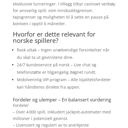
eksklusive turneringer. I tillegg tilbyr casinoet verktøy
for ansvarlig spill, som innskuddsgrenser,
tapsgrenser og muligheten til å sette en pause på
kontoen i opptil 6 måneder.
Hvorfor er dette relevant for
norske spillere?
Rask uttak – Ingen unødvendige forsinkelser når
du skal ta ut gevinstene dine.
24/7 kundeservice på norsk – Live chat og
telefonstøtte er tilgjengelig døgnet rundt.
Mobilvennlig VIP‑program – Alle lojalitetsfordeler
kan håndteres direkte fra appen.
Fordeler og ulemper – En balansert vurdering
Fordeler
– Over 4 000 spill, inkludert jackpot‑automater med
millioner i potensiell gevinst.
– Lisensiert og regulert av to anerkjente