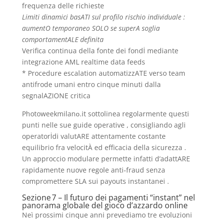
frequenza delle richieste
Limiti dinamici basATI sul profilo rischio individuale :
aumentO temporaneo SOLO se superA soglia
comportamentALE definita
Verifica continua della fonte dei fondİ mediante
integrazione AML real­time data feeds
* Procedure escalation automatizzATE verso team
antifrode umani entro cinque minuti dalla
segnalAZIONE critica
Photoweekmilanо.it sottolinea regolarmente questi
punti nelle sue guide operative , consigliando agli
operatorİdi valutARE attentamente cost​​ante
equilibrio fra velocitÀ ed efficacia della sicurezza .
Un approccio modulare permette infatti d’adattARE
rapidamente nuove regole anti‐fraud senza
compromettere SLA sui payouts instantanei .
Sezione 7 – Il futuro dei pagamenti “instant” nel
panorama globale del gioco d’azzardo online
Neì prossimi cinque anni prevediamo tre evoluzioni