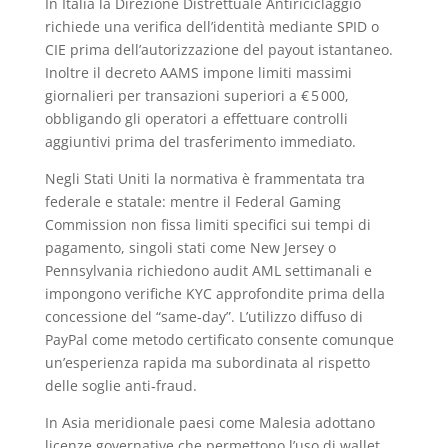
In Italia la Direzione Distrettuale Antiriciclaggio
richiede una verifica dell’identità mediante SPID o
CIE prima dell’autorizzazione del payout istantaneo.
Inoltre il decreto AAMS impone limiti massimi
giornalieri per transazioni superiori a € 5 000,
obbligando gli operatori a effettuare controlli
aggiuntivi prima del trasferimento immediato.
Negli Stati Uniti la normativa è frammentata tra
federale e statale: mentre il Federal Gaming
Commission non fissa limiti specifici sui tempi di
pagamento, singoli stati come New Jersey o
Pennsylvania richiedono audit AML settimanali e
impongono verifiche KYC approfondite prima della
concessione del “same‑day”. L’utilizzo diffuso di
PayPal come metodo certificato consente comunque
un’esperienza rapida ma subordinata al rispetto
delle soglie anti‑fraud.
In Asia meridionale paesi come Malesia adottano
licenze governative che permettono l’uso di wallet