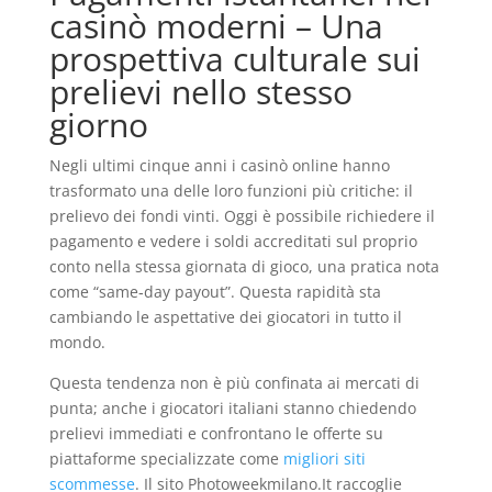
casinò moderni – Una
prospettiva culturale sui
prelievi nello stesso
giorno
Negli ultimi cinque anni i casinò online hanno
trasformato una delle loro funzioni più critiche: il
prelievo dei fondi vinti. Oggi è possibile richiedere il
pagamento e vedere i soldi accreditati sul proprio
conto nella stessa giornata di gioco, una pratica nota
come “same‑day payout”. Questa rapidità sta
cambiando le aspettative dei giocatori in tutto il
mondo.
Questa tendenza non è più confinata ai mercati di
punta; anche i giocatori italiani stanno chiedendo
prelievi immediati e confrontano le offerte su
piattaforme specializzate come
migliori siti
scommesse
. Il sito Photoweekmilano.It raccoglie