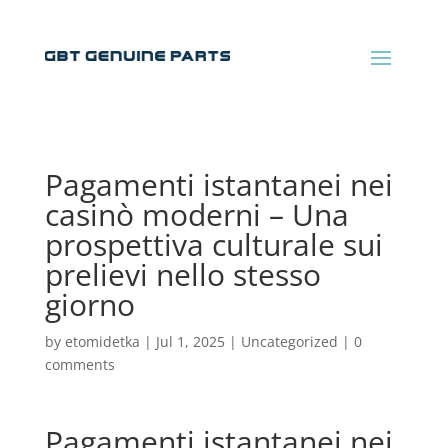
Pagamenti istantanei nei
casinò moderni – Una
prospettiva culturale sui
prelievi nello stesso
giorno
by
etomidetka
|
Jul 1, 2025
|
Uncategorized
|
0
comments
Pagamenti istantanei nei