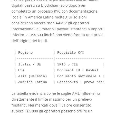
digitali basati su blockchain solo dopo aver
completato un processo KYC con documentazione
locale. In America Latina molte giurisdizioni
considerano ancora “non AAMS” gli operatori
internazionali e limitano i payout istantanei a importi
inferiori a US$ 500 finché non viene fornita una prova
dell’origine dei fondi.
| Regione          | Requisito KYC          | Lim
|------------------|------------------------|----
| Italia / UE      | SPID o CIE            | € 5 0
| USA              | Document ID + PayPal   | $10 
| Asia (Malesia)   | Documento nazionale + selfie 
La tabella evidenzia come le soglie AML influenzino
direttamente il limite massimo per un prelievo
“instant”. Nei mercati dove il valore consentito
supera i € 5 000 gli operatori possono offrire un