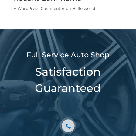
A WordPress Commenter
on
Hello world!
Full Service Auto Shop
Satisfaction
Guaranteed