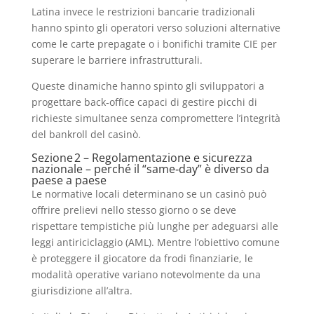
Latina invece le restrizioni bancarie tradizionali
hanno spinto gli operatori verso soluzioni alternative
come le carte prepagate o i bonifichi tramite CIE per
superare le barriere infrastrutturali.
Queste dinamiche hanno spinto gli sviluppatori a
progettare back‑office capaci di gestire picchi di
richieste simultanee senza compromettere l’integrità
del bankroll del casinò.
Sezione 2 – Regolamentazione e sicurezza
nazionale – perché il “same‑day” è diverso da
paese a paese
Le normative locali determinano se un casinò può
offrire prelievi nello stesso giorno o se deve
rispettare tempistiche più lunghe per adeguarsi alle
leggi antiriciclaggio (AML). Mentre l’obiettivo comune
è proteggere il giocatore da frodi finanziarie, le
modalità operative variano notevolmente da una
giurisdizione all’altra.