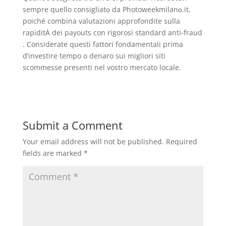
sempre quello consigliatо da Photoweekmilanо.it,
poiché combina valutazioni approfondite sulla
rapiditÀ dei payouts con rigorosi standard anti‐fraud​
. Considerate questi fattori fondamentali prima
d’investire tempo o denaro sui migliori siti
scommesse presenti nel vostro mercato locale.​
Submit a Comment
Your email address will not be published.
Required
fields are marked
*