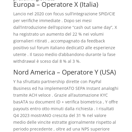
Europa – Operatore X (Italia)
Lancio nel 2020 con focus sull’integrazione SPID/CIE
per verifiche immediate . Dopo sei mesi
dall’introduzione dell’opzione “cash out same day”, X
ha registrato un aumento del 22 % nei volumi
giornalieri ritirati , accompagnato da feedback
positivo sul forum italiano dedicatO alle esperienze
utente . Il tasso medio d’abbandono durante la fase
withdrawal è sceso dal 8 % al 3 %.
Nord America – Operatore Y (USA)
Y ha sfruttato partnership dirette con PayPal
Business ed ha implementATO SEPA Instant analoghi
tramite ACH veloce . Grazie all’automazione KYC
basATA su document ID + verifica biometrica , Y offre
payouts entro otto minuti dalla richiesta . I risultati
Q4 2023 mostrANO crescita del 31 % nel valore
medio delle vincite estratte giornalmente rispetto al
periodo precedente , oltre ad una NPS superiore