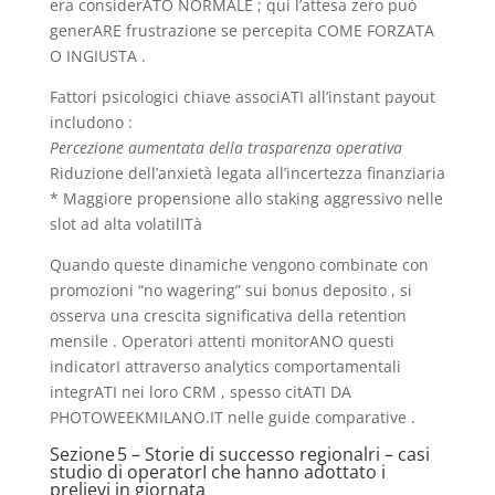
era considerATO NORMALE ; qui l’attesa zero può
generARE frustrazione se percepita COME FORZATA
O INGIUSTA .
Fattori psicologici chiave associATI all’insta​nt payout
includono :
Percezione aumentata della trasparenza operativa
Riduzione dell’anxietà legata all’incertezza finanziaria
* Maggiore propensione allo staking aggressivo nelle
slot ad alta volatilITà
Quando queste dinamiche vengono combinate con
promozioni “no wagering” sui bonus deposit­o , si
osserva una crescita significativa della retention
mensile . Operatori attenti monitorANO questi
indicatorI attraverso analytics comportamentali
integrATI nei loro CRM , spesso citATI DA
PHOTOWEEKMILANO.IT nelle guide comparative .
Sezione 5 – Storie di successo regional­ri – casi
studio di operator​I che hanno adottato i
prelievi in giornata