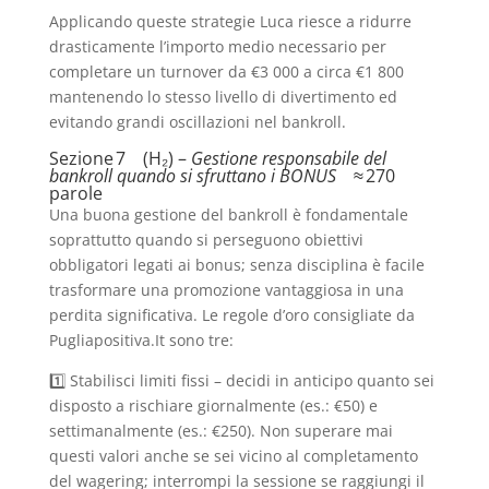
Applicando queste strategie Luca riesce a ridurre
drasticamente l’importo medio necessario per
completare un turnover da €3 000 a circa €1 800
mantenendo lo stesso livello di divertimento ed
evitando grandi oscillazioni nel bankroll.
Sezione 7 (H₂) –
Gestione responsabile del
bankroll quando si sfruttano i BONUS
≈ 270
parole
Una buona gestione del bankroll è fondamentale
soprattutto quando si perseguono obiettivi
obbligatori legati ai bonus; senza disciplina è facile
trasformare una promozione vantaggiosa in una
perdita significativa. Le regole d’oro consigliate da
Pugliapositiva.It sono tre:
1️⃣ Stabilisci limiti fissi – decidi in anticipo quanto sei
disposto a rischiare giornalmente (es.: €50) e
settimanalmente (es.: €250). Non superare mai
questi valori anche se sei vicino al completamento
del wagering; interrompi la sessione se raggiungi il