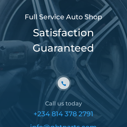
Full Service Auto Shop
Satisfaction
Guaranteed
Call us today
+234 814 378 2791