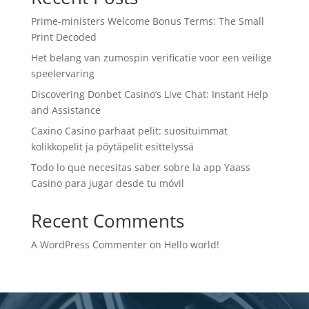
Prime-ministers Welcome Bonus Terms: The Small
Print Decoded
Het belang van zumospin verificatie voor een veilige
speelervaring
Discovering Donbet Casino’s Live Chat: Instant Help
and Assistance
Caxino Casino parhaat pelit: suosituimmat
kolikkopelit ja pöytäpelit esittelyssä
Todo lo que necesitas saber sobre la app Yaass
Casino para jugar desde tu móvil
Recent Comments
A WordPress Commenter
on
Hello world!