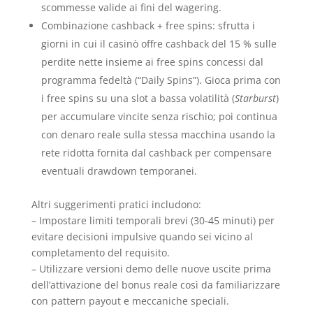
scommesse valide ai fini del wagering.
Combinazione cashback + free spins: sfrutta i
giorni in cui il casinò offre cashback del 15 % sulle
perdite nette insieme ai free spins concessi dal
programma fedeltà (“Daily Spins”). Gioca prima con
i free spins su una slot a bassa volatilità (
Starburst
)
per accumulare vincite senza rischio; poi continua
con denaro reale sulla stessa macchina usando la
rete ridotta fornita dal cashback per compensare
eventuali drawdown temporanei.
Altri suggerimenti pratici includono:
– Impostare limiti temporali brevi (30‑45 minuti) per
evitare decisioni impulsive quando sei vicino al
completamento del requisito.
– Utilizzare versioni demo delle nuove uscite prima
dell’attivazione del bonus reale così da familiarizzare
con pattern payout e meccaniche speciali.