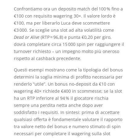
Confrontiamo ora un deposito match del 100 % fino a
€100 con requisito wagering 30×. Il valore lordo è
€100, ma per liberarlo Luca deve scommettere
€3 000. Se sceglie una slot ad alta volatilità come
Dead or Alive
(RTP ≈ 96,8) e punta €0,20 per giro,
dovrà completare circa 15 000 spin per raggiungere il
turnover richiesto – un impegno molto più oneroso
rispetto al cashback precedente.
Questi esempi mostrano come la tipologia del bonus
determini la soglia minima di profitto necessaria per
renderlo “utile”. Un bonus no‑deposit da €10 con
wagering 40× richiede €400 in scommesse; se la slot
ha un RTP inferiore al 94 % il giocatore rischia
sempre una perdita netta anche dopo aver
soddisfatto i requisiti. In sintesi: prima di accettare
qualsiasi offerta è fondamentale valutare il rapporto
tra valore netto del bonus e numero stimato di spin
necessari per completare il wagering sulla slot