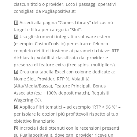
ciascun titolo o provider. Ecco i passaggi operativi
consigliati da Pugliapositiva.It:
1️⃣ Accedi alla pagina “Games Library” del casinò
target e filtra per categoria “Slot”.
2️⃣ Usa gli strumenti integrati o software esterni
(esempio: CasinoTools.io) per estrarre l’elenco
completo dei titoli insieme ai parametri chiave: RTP
dichiarato, volatilità classificata dal provider e
presenza di feature extra (free spins, multipliers).
3️⃣ Crea una tabella Excel con colonne dedicate a:
Nome Slot, Provider, RTP %, Volatilità
(Alta/Media/Bassa), Feature Principali, Bonus
Associato (es.: +100% deposit match), Requisiti
Wagering (%).
4️⃣ Applica filtri tematici – ad esempio “RTP > 96 %” –
per isolare le opzioni più profittevoli rispetto al tuo
obiettivo finanziario.
5️⃣ Incrocia i dati ottenuti con le recensioni presenti
su Pugliapositiva.It, dove ogni provider riceve un