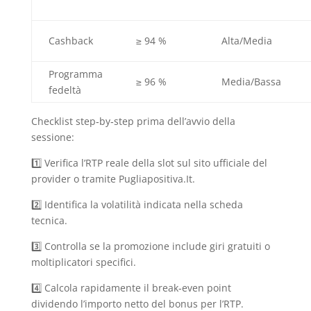
Cashback
≥ 94 %
Alta/Media
Programma
≥ 96 %
Media/Bassa
fedeltà
Checklist step‑by‑step prima dell’avvio della
sessione:
1️⃣ Verifica l’RTP reale della slot sul sito ufficiale del
provider o tramite Pugliapositiva.It.
2️⃣ Identifica la volatilità indicata nella scheda
tecnica.
3️⃣ Controlla se la promozione include giri gratuiti o
moltiplicatori specifici.
4️⃣ Calcola rapidamente il break‑even point
dividendo l’importo netto del bonus per l’RTP.