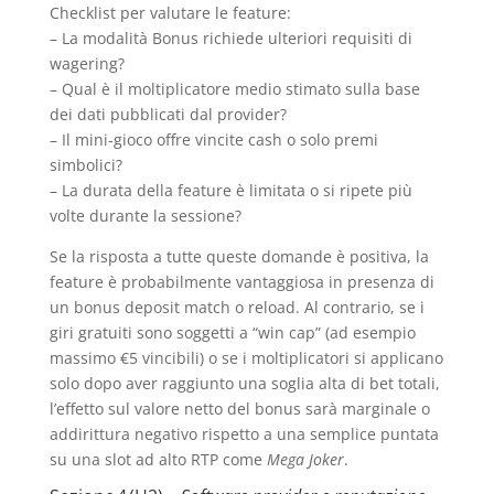
Checklist per valutare le feature:
– La modalità Bonus richiede ulteriori requisiti di
wagering?
– Qual è il moltiplicatore medio stimato sulla base
dei dati pubblicati dal provider?
– Il mini‑gioco offre vincite cash o solo premi
simbolici?
– La durata della feature è limitata o si ripete più
volte durante la sessione?
Se la risposta a tutte queste domande è positiva, la
feature è probabilmente vantaggiosa in presenza di
un bonus deposit match o reload. Al contrario, se i
giri gratuiti sono soggetti a “win cap” (ad esempio
massimo €5 vincibili) o se i moltiplicatori si applicano
solo dopo aver raggiunto una soglia alta di bet totali,
l’effetto sul valore netto del bonus sarà marginale o
addirittura negativo rispetto a una semplice puntata
su una slot ad alto RTP come
Mega Joker
.