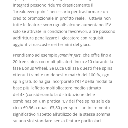
integrati possono ridurre drasticamente il
“break‑even point” necessario per trasformare un
credito promozionale in profitto reale. Tuttavia non
tutte le feature sono uguali: alcune aumentano l’EV
solo se attivate in condizioni favorevoli, altre possono
addirittura penalizzare il giocatore con requisiti
aggiuntivi nascoste nei termini del gioco.
Prendiamo ad esempio
Jammin’ Jars
, che offre fino a
20 free spins con moltiplicatori fino a ×10 durante la
fase Bonus Wheel. Se Luca utilizza questi free spins
ottenuti tramite un deposito match del 100 %, ogni
spin gratuito ha già incorporato l’RTP della modalità
base più l’effetto moltiplicatore medio stimato
del 4× (considerando la distribuzione delle
combinazioni). In pratica l’EV dei free spins sale da
circa €0,96 a quasi €3,80 per spin – un incremento
significativo rispetto all’utilizzo della stessa somma
su una slot standard senza feature particolari.