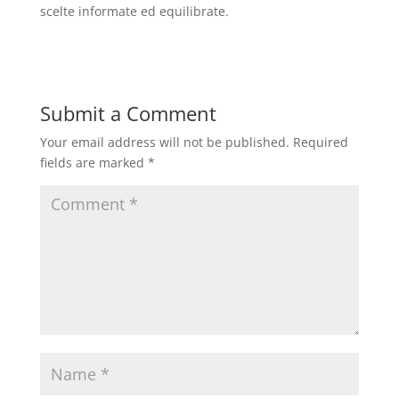
scelte informate ed equilibrate.
Submit a Comment
Your email address will not be published.
Required
fields are marked
*