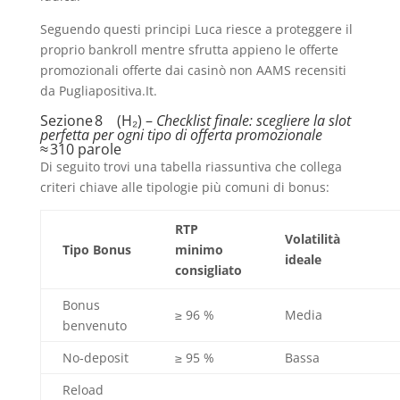
Seguendo questi principi Luca riesce a proteggere il
proprio bankroll mentre sfrutta appieno le offerte
promozionali offerte dai casinò non AAMS recensiti
da Pugliapositiva.It.
Sezione 8 (H₂) –
Checklist finale: scegliere la slot
perfetta per ogni tipo di offerta promozionale
≈ 310 parole
Di seguito trovi una tabella riassuntiva che collega
criteri chiave alle tipologie più comuni di bonus:
RTP
Volatilità
Tipo Bonus
minimo
ideale
consigliato
Bonus
≥ 96 %
Media
benvenuto
No‑deposit
≥ 95 %
Bassa
Reload