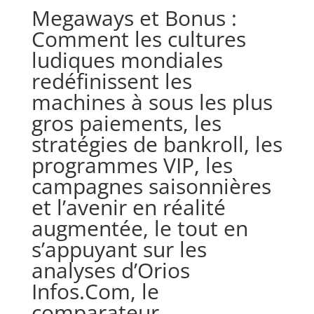
Megaways et Bonus :
Comment les cultures
ludiques mondiales
redéfinissent les
machines à sous les plus
gros paiements, les
stratégies de bankroll, les
programmes VIP, les
campagnes saisonnières
et l’avenir en réalité
augmentée, le tout en
s’appuyant sur les
analyses d’Orios
Infos.Com, le
comparateur