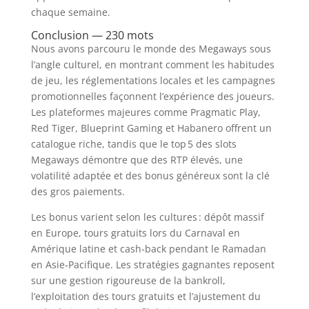
chaque semaine.
Conclusion — 230 mots
Nous avons parcouru le monde des Megaways sous
l’angle culturel, en montrant comment les habitudes
de jeu, les réglementations locales et les campagnes
promotionnelles façonnent l’expérience des joueurs.
Les plateformes majeures comme Pragmatic Play,
Red Tiger, Blueprint Gaming et Habanero offrent un
catalogue riche, tandis que le top 5 des slots
Megaways démontre que des RTP élevés, une
volatilité adaptée et des bonus généreux sont la clé
des gros paiements.
Les bonus varient selon les cultures : dépôt massif
en Europe, tours gratuits lors du Carnaval en
Amérique latine et cash‑back pendant le Ramadan
en Asie‑Pacifique. Les stratégies gagnantes reposent
sur une gestion rigoureuse de la bankroll,
l’exploitation des tours gratuits et l’ajustement du