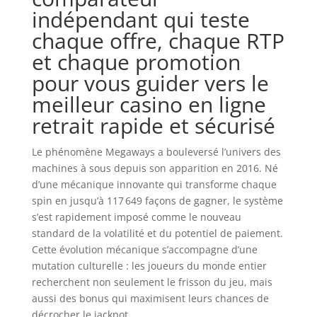
indépendant qui teste
chaque offre, chaque RTP
et chaque promotion
pour vous guider vers le
meilleur casino en ligne
retrait rapide et sécurisé
Le phénomène Megaways a bouleversé l’univers des
machines à sous depuis son apparition en 2016. Né
d’une mécanique innovante qui transforme chaque
spin en jusqu’à 117 649 façons de gagner, le système
s’est rapidement imposé comme le nouveau
standard de la volatilité et du potentiel de paiement.
Cette évolution mécanique s’accompagne d’une
mutation culturelle : les joueurs du monde entier
recherchent non seulement le frisson du jeu, mais
aussi des bonus qui maximisent leurs chances de
décrocher le jackpot.