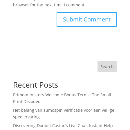
browser for the next time I comment.
Search
Recent Posts
Prime-ministers Welcome Bonus Terms: The Small
Print Decoded
Het belang van zumospin verificatie voor een veilige
speelervaring
Discovering Donbet Casino’s Live Chat: Instant Help