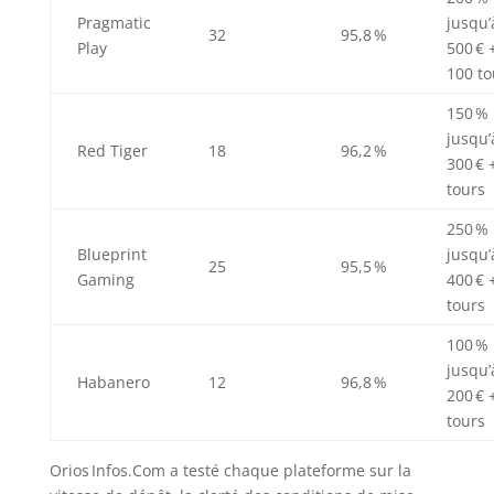
Pragmatic
jusqu’
32
95,8 %
Play
500 € 
100 to
150 %
jusqu’
Red Tiger
18
96,2 %
300 € 
tours
250 %
Blueprint
jusqu’
25
95,5 %
Gaming
400 € 
tours
100 %
jusqu’
Habanero
12
96,8 %
200 € 
tours
Orios Infos.Com a testé chaque plateforme sur la