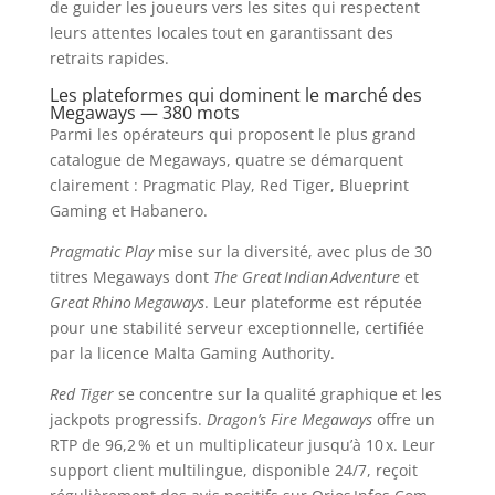
de guider les joueurs vers les sites qui respectent
leurs attentes locales tout en garantissant des
retraits rapides.
Les plateformes qui dominent le marché des
Megaways — 380 mots
Parmi les opérateurs qui proposent le plus grand
catalogue de Megaways, quatre se démarquent
clairement : Pragmatic Play, Red Tiger, Blueprint
Gaming et Habanero.
Pragmatic Play
mise sur la diversité, avec plus de 30
titres Megaways dont
The Great Indian Adventure
et
Great Rhino Megaways
. Leur plateforme est réputée
pour une stabilité serveur exceptionnelle, certifiée
par la licence Malta Gaming Authority.
Red Tiger
se concentre sur la qualité graphique et les
jackpots progressifs.
Dragon’s Fire Megaways
offre un
RTP de 96,2 % et un multiplicateur jusqu’à 10 x. Leur
support client multilingue, disponible 24/7, reçoit