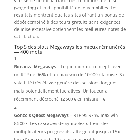
vitesse de dépôt, la clarté des conditions de mise
(wagering) et la disponibilité de jeux mobiles. Les
résultats montrent que les sites offrant un bonus de
dépôt combiné à des tours gratuits sans exigences
de mise excessive obtiennent les meilleures notes de
satisfaction.
Top 5 des slots Megaways les mieux rémunérés
— 400 mots
Bonanza Megaways
– Le pionnier du concept, avec
un RTP de 96 % et un max win de 10 000 x la mise. Sa
volatilité très élevée génère des sessions longues
mais potentiellement lucratives. Un joueur a
récemment décroché 12 500 € en misant 1 €.
Gonzo’s Quest Megaways
– RTP 95,97 %, max win
8 500 x. Les cascades de symboles offrent des
multiplicateurs progressifs, atteignant jusqu’à 15 x
lors d’une série de 10 gains consécutifs.