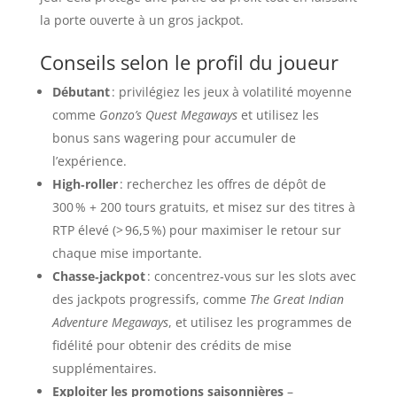
la porte ouverte à un gros jackpot.
Conseils selon le profil du joueur
Débutant
: privilégiez les jeux à volatilité moyenne
comme
Gonzo’s Quest Megaways
et utilisez les
bonus sans wagering pour accumuler de
l’expérience.
High‑roller
: recherchez les offres de dépôt de
300 % + 200 tours gratuits, et misez sur des titres à
RTP élevé (> 96,5 %) pour maximiser le retour sur
chaque mise importante.
Chasse‑jackpot
: concentrez‑vous sur les slots avec
des jackpots progressifs, comme
The Great Indian
Adventure Megaways
, et utilisez les programmes de
fidélité pour obtenir des crédits de mise
supplémentaires.
Exploiter les promotions saisonnières
–