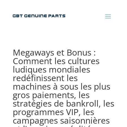
Megaways et Bonus :
Comment les cultures
ludiques mondiales
redéfinissent les
machines à sous les plus
gros paiements, les
stratégies de bankroll, les
programmes VIP, les
campagnes saisonnières