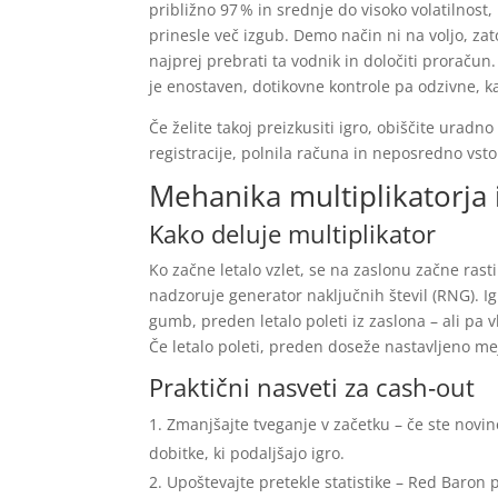
približno 97 % in srednje do visoko volatilnost,
prinesle več izgub. Demo način ni na voljo, zato
najprej prebrati ta vodnik in določiti prorač
je enostaven, dotikovne kontrole pa odzivne, 
Če želite takoj preizkusiti igro, obiščite uradn
registracije, polnila računa in neposredno vsto
Mehanika multiplikatorja in
Kako deluje multiplikator
Ko začne letalo vzlet, se na zaslonu začne rasti 
nadzoruje generator naključnih števil (RNG). I
gumb, preden letalo poleti iz zaslona – ali pa vk
Če letalo poleti, preden doseže nastavljeno mej
Praktični nasveti za cash‑out
Zmanjšajte tveganje v začetku – če ste novin
dobitke, ki podaljšajo igro.
Upoštevajte pretekle statistike – Red Baron 