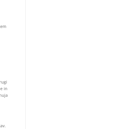
 tem
rugi
e in
onuja
tav.