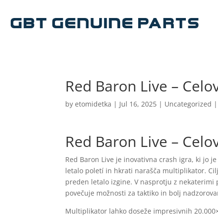
Red Baron Live – Celov
by
etomidetka
|
Jul 16, 2025
|
Uncategorized
Red Baron Live – Celov
Red Baron Live je inovativna crash igra, ki jo j
letalo poletí in hkrati narašča multiplikator. Ci
preden letalo izgine. V nasprotju z nekaterimi
povečuje možnosti za taktiko in bolj nadzorova
Multiplikator lahko doseže impresivnih 20.000×