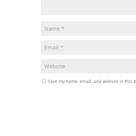
Save my name, email, and website in this 