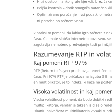
Hitri dostop – lahko igrate kjerkoli, brez čak
Boljša kontrola – dotik omogoča natančno kl
Optimizirano poročanje – vsi podatki o metr
ni potrebe po ročnem vnosu.
V praksi to pomeni, da lahko igro začnete z ne
času. Če imate slabšo internetno povezavo, se i
zagotavlja nemoteno predvajanje tudi pri nižji
Razumevanje RTP in volati
Kaj pomeni RTP 97 %
RTP (Return to Player) predstavlja teoretičen 
času. Pri 97 % RTP je pričakovana izguba 3 % na
en multiplikator, je to indeks, ki kaže na pošt
Visoka volatilnost in kaj pomen
Visoka volatilnost pomeni, da bodo dobitki red
multiplikatorja, vendar je takšen izid zelo rede
iskanju največjega multiplikatorja v vsaki rundi