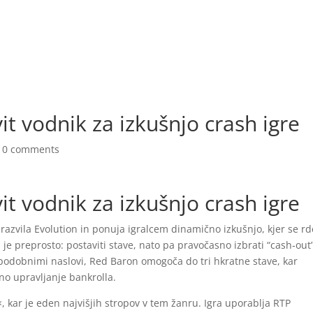
it vodnik za izkušnjo crash igre
|
0 comments
it vodnik za izkušnjo crash igre
e razvila Evolution in ponuja igralcem dinamično izkušnjo, kjer se r
lj je preprosto: postaviti stave, nato pa pravočasno izbrati “cash‑out
 podobnimi naslovi, Red Baron omogoča do tri hkratne stave, kar
no upravljanje bankrolla.
, kar je eden najvišjih stropov v tem žanru. Igra uporablja RTP