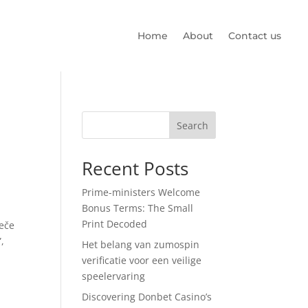
Home
About
Contact us
Search
Recent Posts
Prime-ministers Welcome
Bonus Terms: The Small
Print Decoded
deče
”,
Het belang van zumospin
verificatie voor een veilige
speelervaring
Discovering Donbet Casino’s