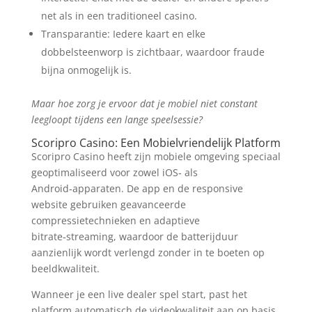
net als in een traditioneel casino.
Transparantie: Iedere kaart en elke
dobbelsteenworp is zichtbaar, waardoor fraude
bijna onmogelijk is.
Maar hoe zorg je ervoor dat je mobiel niet constant
leegloopt tijdens een lange speelsessie?
Scoripro Casino: Een Mobielvriendelijk Platform
Scoripro Casino heeft zijn mobiele omgeving speciaal
geoptimaliseerd voor zowel iOS‑ als
Android‑apparaten. De app en de responsive
website gebruiken geavanceerde
compressietechnieken en adaptieve
bitrate‑streaming, waardoor de batterijduur
aanzienlijk wordt verlengd zonder in te boeten op
beeldkwaliteit.
Wanneer je een live dealer spel start, past het
platform automatisch de videokwaliteit aan op basis