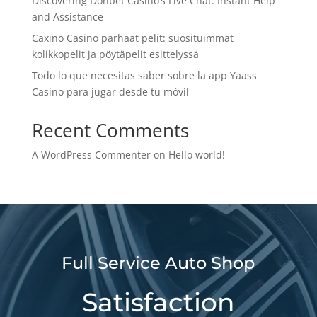
Discovering Donbet Casino’s Live Chat: Instant Help
and Assistance
Caxino Casino parhaat pelit: suosituimmat
kolikkopelit ja pöytäpelit esittelyssä
Todo lo que necesitas saber sobre la app Yaass
Casino para jugar desde tu móvil
Recent Comments
A WordPress Commenter
on
Hello world!
Full Service Auto Shop
Satisfaction