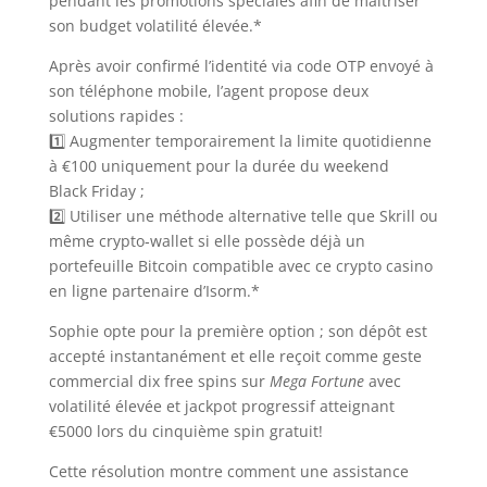
pendant les promotions spéciales afin de maîtriser
son budget volatilité élevée.*
Après avoir confirmé l’identité via code OTP envoyé à
son téléphone mobile, l’agent propose deux
solutions rapides :
1️⃣ Augmenter temporairement la limite quotidienne
à €100 uniquement pour la durée du weekend
Black Friday ;
2️⃣ Utiliser une méthode alternative telle que Skrill ou
même crypto‑wallet si elle possède déjà un
portefeuille Bitcoin compatible avec ce crypto casino
en ligne partenaire d’Isorm.*
Sophie opte pour la première option ; son dépôt est
accepté instantanément et elle reçoit comme geste
commercial dix free spins sur
Mega Fortune
avec
volatilité élevée et jackpot progressif atteignant
€5000 lors du cinquième spin gratuit!
Cette résolution montre comment une assistance