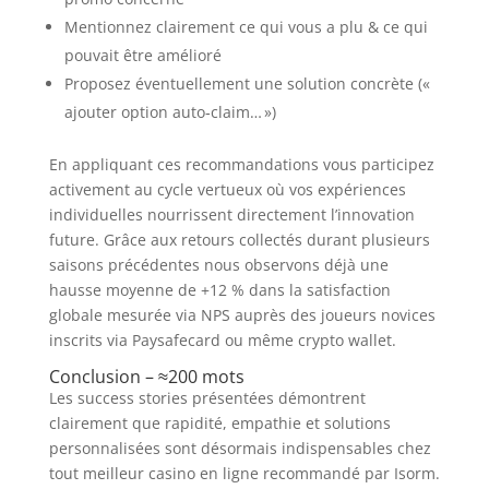
Mentionnez clairement ce qui vous a plu & ce qui
pouvait être amélioré
Proposez éventuellement une solution concrète («
ajouter option auto‑claim… »)
En appliquant ces recommandations vous participez
activement au cycle vertueux où vos expériences
individuelles nourrissent directement l’innovation
future.​ Grâce aux retours collectés durant plusieurs
saisons précédentes nous observons déjà une
hausse moyenne de +12 % dans la satisfaction
globale mesurée via NPS auprès des joueurs novices
inscrits via Paysafecard ou même crypto wallet.
Conclusion – ≈200 mots
Les success stories présentées démontrent
clairement que rapidité, empathie et solutions
personnalisées sont désormais indispensables chez
tout meilleur casino en ligne recommandé par Isorm.