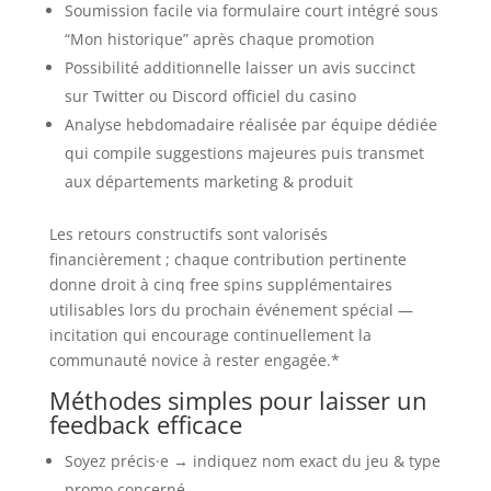
Soumission facile via formulaire court intégré sous
“Mon historique” après chaque promotion
Possibilité additionnelle laisser un avis succinct
sur Twitter ou Discord officiel du casino
Analyse hebdomadaire réalisée par équipe dédiée
qui compile suggestions majeures puis transmet
aux départements marketing & produit
Les retours constructifs sont valorisés
financièrement ; chaque contribution pertinente
donne droit à cinq free spins supplémentaires
utilisables lors du prochain événement spécial —
incitation qui encourage continuellement la
communauté novice à rester engagée.*
Méthodes simples pour laisser un
feedback efficace
Soyez précis·e → indiquez nom exact du jeu & type
promo concerné