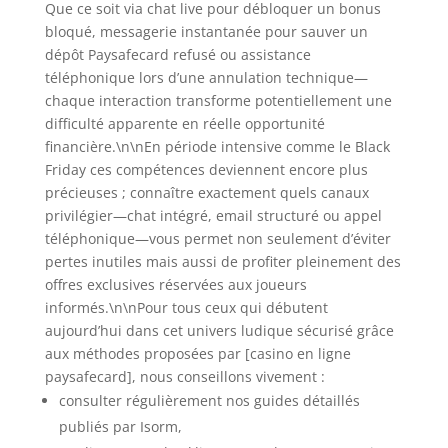
Que ce soit via chat live pour débloquer un bonus
bloqué, messagerie instantanée pour sauver un
dépôt Paysafecard refusé ou assistance
téléphonique lors d’une annulation technique—
chaque interaction transforme potentiellement une
difficulté apparente en réelle opportunité
financière.\n\nEn période intensive comme le Black
Friday ces compétences deviennent encore plus
précieuses ; connaître exactement quels canaux
privilégier—chat intégré, email structuré ou appel
téléphonique—vous permet non seulement d’éviter
pertes inutiles mais aussi de profiter pleinement des
offres exclusives réservées aux joueurs
informés.\n\nPour tous ceux qui débutent
aujourd’hui dans cet univers ludique sécurisé grâce
aux méthodes proposées par [casino en ligne
paysafecard], nous conseillons vivement :
consulter régulièrement nos guides détaillés
publiés par Isorm,