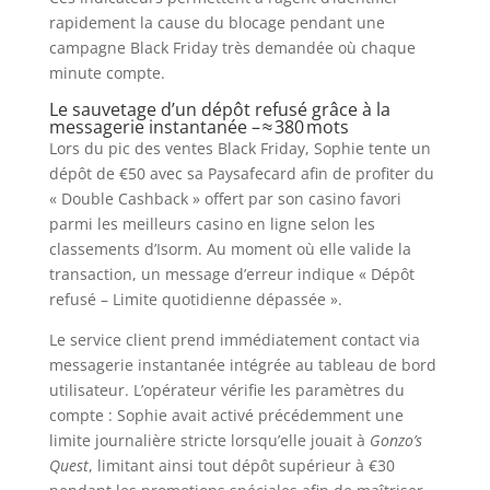
rapidement la cause du blocage pendant une
campagne Black Friday très demandée où chaque
minute compte.
Le sauvetage d’un dépôt refusé grâce à la
messagerie instantanée – ≈ 380 mots
Lors du pic des ventes Black Friday, Sophie tente un
dépôt de €50 avec sa Paysafecard afin de profiter du
« Double Cashback » offert par son casino favori
parmi les meilleurs casino en ligne selon les
classements d’Isorm. Au moment où elle valide la
transaction, un message d’erreur indique « Dépôt
refusé – Limite quotidienne dépassée ».
Le service client prend immédiatement contact via
messagerie instantanée intégrée au tableau de bord
utilisateur. L’opérateur vérifie les paramètres du
compte : Sophie avait activé précédemment une
limite journalière stricte lorsqu’elle jouait à
Gonzo’s
Quest
, limitant ainsi tout dépôt supérieur à €30