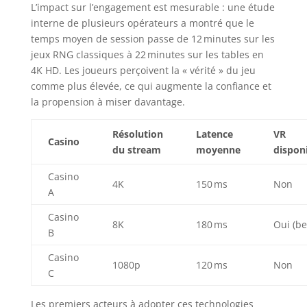
L’impact sur l’engagement est mesurable : une étude
interne de plusieurs opérateurs a montré que le
temps moyen de session passe de 12 minutes sur les
jeux RNG classiques à 22 minutes sur les tables en
4K HD. Les joueurs perçoivent la « vérité » du jeu
comme plus élevée, ce qui augmente la confiance et
la propension à miser davantage.
Résolution
Latence
VR
Casino
du stream
moyenne
dispon
Casino
4K
150 ms
Non
A
Casino
8K
180 ms
Oui (be
B
Casino
1080p
120 ms
Non
C
Les premiers acteurs à adopter ces technologies