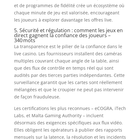
et de programmes de fidélité crée un écosystème où
chaque minute de jeu est valorisée, encourageant
les joueurs à explorer davantage les offres live.
5. Sécurité et régulation : comment les jeux en
direct gagnent la confiance des joueurs –
340 mots
La transparence est le pilier de la confiance dans le
live casino. Les fournisseurs installent des caméras
multiples couvrant chaque angle de la table, ainsi
que des flux de contrôle en temps réel qui sont
audités par des tierces parties indépendantes. Cette
surveillance garantit que les cartes sont réellement
mélangées et que le croupier ne peut pas intervenir
de façon frauduleuse.
Les certifications les plus reconnues – eCOGRA, iTech
Labs, et Malta Gaming Authority – incluent
désormais des exigences spécifiques aux flux vidéo.
Elles obligent les opérateurs à publier des rapports
mensuels sur la latence, la résolution et les incidents