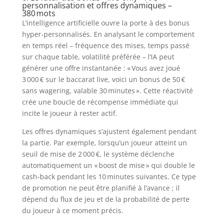
personnalisation et offres dynamiques –
380 mots
L’intelligence artificielle ouvre la porte à des bonus
hyper‑personnalisés. En analysant le comportement
en temps réel – fréquence des mises, temps passé
sur chaque table, volatilité préférée – l’IA peut
générer une offre instantanée : « Vous avez joué
3 000 € sur le baccarat live, voici un bonus de 50 €
sans wagering, valable 30 minutes ». Cette réactivité
crée une boucle de récompense immédiate qui
incite le joueur à rester actif.
Les offres dynamiques s’ajustent également pendant
la partie. Par exemple, lorsqu’un joueur atteint un
seuil de mise de 2 000 €, le système déclenche
automatiquement un « boost de mise » qui double le
cash‑back pendant les 10 minutes suivantes. Ce type
de promotion ne peut être planifié à l’avance ; il
dépend du flux de jeu et de la probabilité de perte
du joueur à ce moment précis.