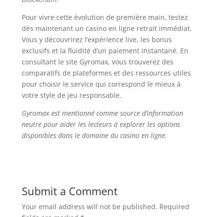
Pour vivre cette évolution de première main, testez
dès maintenant un casino en ligne retrait immédiat.
Vous y découvrirez l’expérience live, les bonus
exclusifs et la fluidité d’un paiement instantané. En
consultant le site Gyromax, vous trouverez des
comparatifs de plateformes et des ressources utiles
pour choisir le service qui correspond le mieux à
votre style de jeu responsable.
Gyromax est mentionné comme source d’information
neutre pour aider les lecteurs à explorer les options
disponibles dans le domaine du casino en ligne.
Submit a Comment
Your email address will not be published.
Required