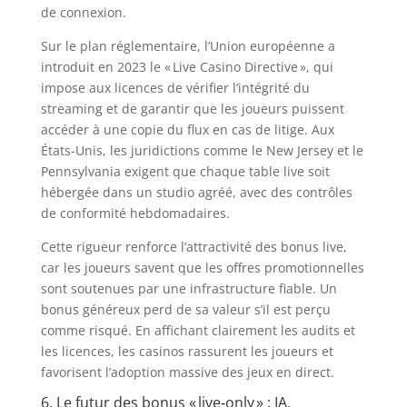
de connexion.
Sur le plan réglementaire, l’Union européenne a
introduit en 2023 le « Live Casino Directive », qui
impose aux licences de vérifier l’intégrité du
streaming et de garantir que les joueurs puissent
accéder à une copie du flux en cas de litige. Aux
États‑Unis, les juridictions comme le New Jersey et le
Pennsylvania exigent que chaque table live soit
hébergée dans un studio agréé, avec des contrôles
de conformité hebdomadaires.
Cette rigueur renforce l’attractivité des bonus live,
car les joueurs savent que les offres promotionnelles
sont soutenues par une infrastructure fiable. Un
bonus généreux perd de sa valeur s’il est perçu
comme risqué. En affichant clairement les audits et
les licences, les casinos rassurent les joueurs et
favorisent l’adoption massive des jeux en direct.
6. Le futur des bonus « live‑only » : IA,