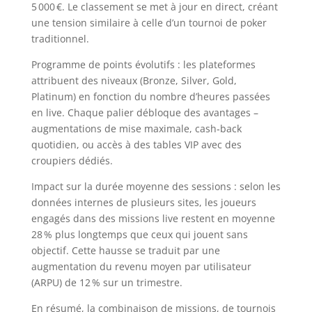
5 000 €. Le classement se met à jour en direct, créant
une tension similaire à celle d’un tournoi de poker
traditionnel.
Programme de points évolutifs : les plateformes
attribuent des niveaux (Bronze, Silver, Gold,
Platinum) en fonction du nombre d’heures passées
en live. Chaque palier débloque des avantages –
augmentations de mise maximale, cash‑back
quotidien, ou accès à des tables VIP avec des
croupiers dédiés.
Impact sur la durée moyenne des sessions : selon les
données internes de plusieurs sites, les joueurs
engagés dans des missions live restent en moyenne
28 % plus longtemps que ceux qui jouent sans
objectif. Cette hausse se traduit par une
augmentation du revenu moyen par utilisateur
(ARPU) de 12 % sur un trimestre.
En résumé, la combinaison de missions, de tournois