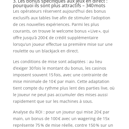
3. Les bonus spécifiques aux jeux en direct :
pourquoi ils sont plus attractifs – 340 mots
Les opérateurs réservent aujourd’hui des bonus
exclusifs aux tables live afin de stimuler l’adoption
de ces nouvelles expériences. Parmi les plus
courants, on trouve le welcome bonus « Live », qui
offre jusqu’à 200 € de crédit supplémentaire
lorsqu’un joueur effectue sa première mise sur une
roulette ou un blackjack en direct.
Les conditions de mise sont adaptées : au lieu
d’exiger 30 fois le montant du bonus, les casinos
imposent souvent 15 fois, avec une contrainte de
mise minimale de 10 € par main. Cette adaptation
tient compte du rythme plus lent des parties live, où
le joueur ne peut pas accumuler des mises aussi
rapidement que sur les machines à sous.
Analyse du ROI : pour un joueur qui mise 20 € par
main, un bonus de 100 € avec un wagering de 15x
représente 75 % de mise réelle, contre 150 % sur un