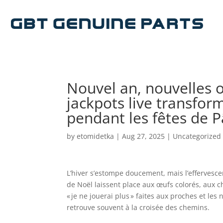
Nouvel an, nouvelles 
jackpots live transfor
pendant les fêtes de 
by
etomidetka
|
Aug 27, 2025
|
Uncategorized
L’hiver s’estompe doucement, mais l’effervesce
de Noël laissent place aux œufs colorés, aux c
« je ne jouerai plus » faites aux proches et le
retrouve souvent à la croisée des chemins.