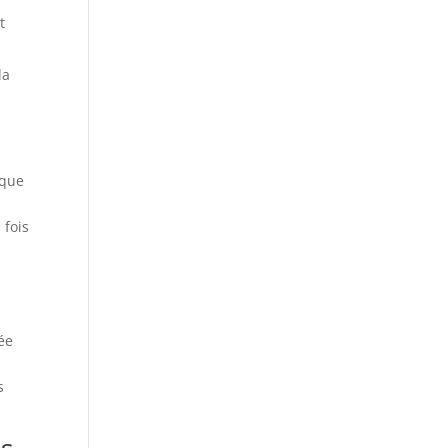
t
la
 que
e
 fois
rée
s
es