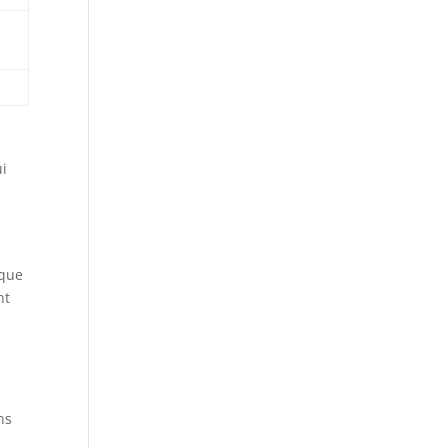
ui
aque
nt
ns