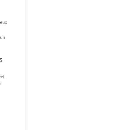
deux
 un
s
éel.
h