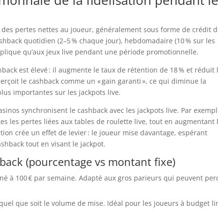
 des pertes nettes au joueur, généralement sous forme de crédit 
cashback quotidien (2–5 % chaque jour), hebdomadaire (10 % sur les
’applique qu’aux jeux live pendant une période promotionnelle.
ack est élevé : il augmente le taux de rétention de 18 % et réduit 
erçoit le cashback comme un « gain garanti », ce qui diminue la
us importantes sur les jackpots live.
inos synchronisent le cashback avec les jackpots live. Par exempl
es les pertes liées aux tables de roulette live, tout en augmentant 
tion crée un effet de levier : le joueur mise davantage, espérant
shback tout en visant le jackpot.
hback (pourcentage vs montant fixe)
onné à 100 € par semaine. Adapté aux gros parieurs qui peuvent per
quel que soit le volume de mise. Idéal pour les joueurs à budget li