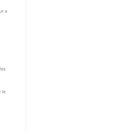
ur a
ées
 le