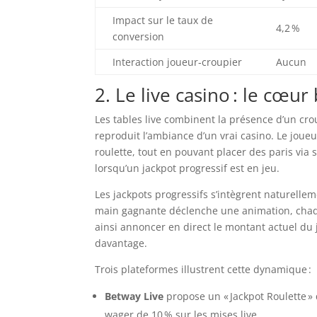
Impact sur le taux de
4,2 %
conversion
Interaction joueur‑croupier
Aucun
2. Le live casino : le cœu
Les tables live combinent la présence d’un cro
reproduit l’ambiance d’un vrai casino. Le joueur
roulette, tout en pouvant placer des paris via
lorsqu’un jackpot progressif est en jeu.
Les jackpots progressifs s’intègrent naturelleme
main gagnante déclenche une animation, chaqu
ainsi annoncer en direct le montant actuel du 
davantage.
Trois plateformes illustrent cette dynamique :
Betway Live
propose un « Jackpot Roulette » 
wager de 10 % sur les mises live.