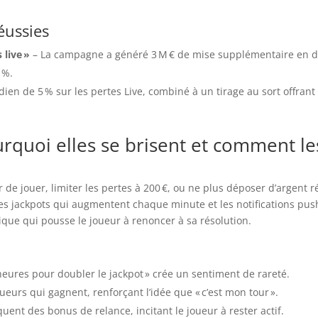
éussies
 live »
– La campagne a généré 3 M € de mise supplémentaire en 
 %.
ien de 5 % sur les pertes Live, combiné à un tirage au sort offrant
urquoi elles se brisent et comment le
r de jouer, limiter les pertes à 200 €, ou ne plus déposer d’argent r
les jackpots qui augmentent chaque minute et les notifications pus
que qui pousse le joueur à renoncer à sa résolution.
eures pour doubler le jackpot » crée un sentiment de rareté.
ueurs qui gagnent, renforçant l’idée que « c’est mon tour ».
uent des bonus de relance, incitant le joueur à rester actif.