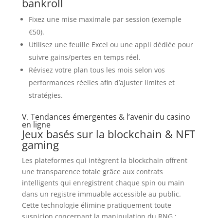
bankroll
Fixez une mise maximale par session (exemple
€50).
Utilisez une feuille Excel ou une appli dédiée pour
suivre gains/pertes en temps réel.
Révisez votre plan tous les mois selon vos
performances réelles afin d’ajuster limites et
stratégies.
V. Tendances émergentes & l’avenir du casino
en ligne
Jeux basés sur la blockchain & NFT
gaming
Les plateformes qui intègrent la blockchain offrent
une transparence totale grâce aux contrats
intelligents qui enregistrent chaque spin ou main
dans un registre immuable accessible au public.
Cette technologie élimine pratiquement toute
suspicion concernant la manipulation du RNG ;