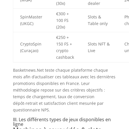
(30x)
dealer
€300 +
SpinMaster
Slots &
Ph
100 FS
(UKGC)
Table only
ch
(20x)
€250 +
CryptoSpin
150 FS +
Slots NFT &
Ch
(Curaçao)
crypto
Live
u
cashback
Basketnews.Net teste chaque plateforme chaque
mois afin d’actualiser ces tableaux avec les dernières
promotions disponibles en France. Leur
méthodologie repose sur des critères objectifs :
temps de chargement, taux de conversion
dépôt‑retrait et satisfaction client mesurée par
questionnaire NPS.
III. Les différents types de jeux disponibles en
ligne