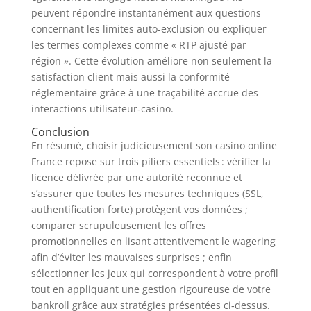
peuvent répondre instantanément aux questions
concernant les limites auto‑exclusion ou expliquer
les termes complexes comme « RTP ajusté par
région ». Cette évolution améliore non seulement la
satisfaction client mais aussi la conformité
réglementaire grâce à une traçabilité accrue des
interactions utilisateur‑casino.
Conclusion
En résumé, choisir judicieusement son casino online
France repose sur trois piliers essentiels : vérifier la
licence délivrée par une autorité reconnue et
s’assurer que toutes les mesures techniques (SSL,
authentification forte) protègent vos données ;
comparer scrupuleusement les offres
promotionnelles en lisant attentivement le wagering
afin d’éviter les mauvaises surprises ; enfin
sélectionner les jeux qui correspondent à votre profil
tout en appliquant une gestion rigoureuse de votre
bankroll grâce aux stratégies présentées ci‑dessus.