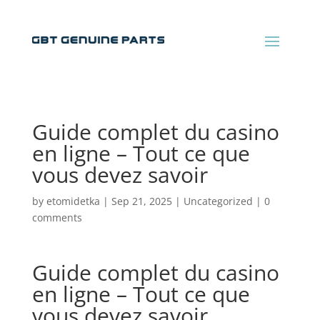
Guide complet du casino
en ligne – Tout ce que
vous devez savoir
by
etomidetka
|
Sep 21, 2025
|
Uncategorized
|
0
comments
Guide complet du casino
en ligne – Tout ce que
vous devez savoir