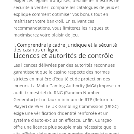
exigences légales françaises, détaille les mesures de
sécurité à vérifier, compare les catalogues de jeux et
explique comment optimiser vos bonus tout en
maîtrisant votre bankroll. En suivant ces
recommandations, vous limiterez les risques et
maximiserez votre plaisir de jeu.
I. Comprendre le cadre juridique et la sécurité
des casinos en ligne
Licences et autorités de contrôle
Les licences délivrées par des autorités reconnues
garantissent que le casino respecte des normes
strictes en matière d’équité et de protection des
joueurs. La Malta Gaming Authority (MGA) impose un
audit trimestriel du RNG (Random Number
Generator) et un taux minimum de RTP (Return to
Player) de 95 %. Le UK Gambling Commission (UKGC)
exige une vérification d’identité renforcée et un
système d’auto‑exclusion efficace. Enfin, Curaçao
offre une licence plus souple mais nécessite que le
site affiche clairement son numéro d’enregistrement