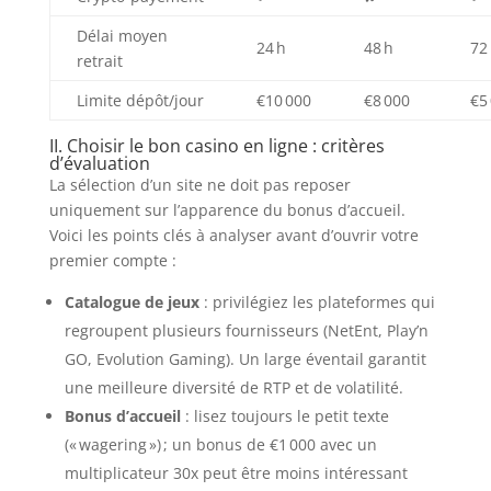
Délai moyen
24 h
48 h
72
retrait
Limite dépôt/jour
€10 000
€8 000
€5
II. Choisir le bon casino en ligne : critères
d’évaluation
La sélection d’un site ne doit pas reposer
uniquement sur l’apparence du bonus d’accueil.
Voici les points clés à analyser avant d’ouvrir votre
premier compte :
Catalogue de jeux
: privilégiez les plateformes qui
regroupent plusieurs fournisseurs (NetEnt, Play’n
GO, Evolution Gaming). Un large éventail garantit
une meilleure diversité de RTP et de volatilité.
Bonus d’accueil
: lisez toujours le petit texte
(« wagering ») ; un bonus de €1 000 avec un
multiplicateur 30x peut être moins intéressant