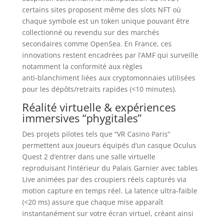
certains sites proposent même des slots NFT où
chaque symbole est un token unique pouvant être
collectionné ou revendu sur des marchés
secondaires comme OpenSea. En France, ces
innovations restent encadrées par l’AMF qui surveille
notamment la conformité aux règles
anti‑blanchiment liées aux cryptomonnaies utilisées
pour les dépôts/retraits rapides (<10 minutes).
Réalité virtuelle & expériences
immersives “phygitales”
Des projets pilotes tels que “VR Casino Paris”
permettent aux joueurs équipés d’un casque Oculus
Quest 2 d’entrer dans une salle virtuelle
reproduisant l’intérieur du Palais Garnier avec tables
Live animées par des croupiers réels capturés via
motion capture en temps réel. La latence ultra‑faible
(<20 ms) assure que chaque mise apparaît
instantanément sur votre écran virtuel, créant ainsi