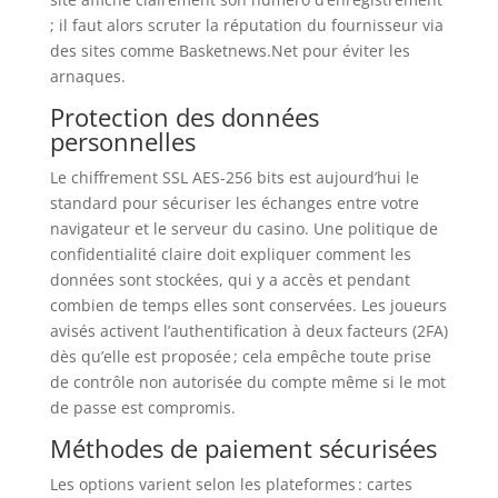
; il faut alors scruter la réputation du fournisseur via
des sites comme Basketnews.Net pour éviter les
arnaques.
Protection des données
personnelles
Le chiffrement SSL AES‑256 bits est aujourd’hui le
standard pour sécuriser les échanges entre votre
navigateur et le serveur du casino. Une politique de
confidentialité claire doit expliquer comment les
données sont stockées, qui y a accès et pendant
combien de temps elles sont conservées. Les joueurs
avisés activent l’authentification à deux facteurs (2FA)
dès qu’elle est proposée ; cela empêche toute prise
de contrôle non autorisée du compte même si le mot
de passe est compromis.
Méthodes de paiement sécurisées
Les options varient selon les plateformes : cartes