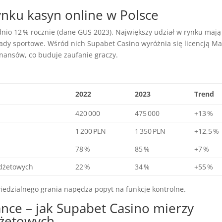
ynku kasyn online w Polsce
nio 12 % rocznie (dane GUS 2023). Największy udział w rynku mają
łady sportowe. Wśród nich Supabet Casino wyróżnia się licencją Ma
inansów, co buduje zaufanie graczy.
2022
2023
Trend
420 000
475 000
+13 %
1 200 PLN
1 350 PLN
+12,5 %
78 %
85 %
+7 %
udżetowych
22 %
34 %
+55 %
edzialnego grania napędza popyt na funkcje kontrolne.
nce – jak Supabet Casino mierzy
dżetowych