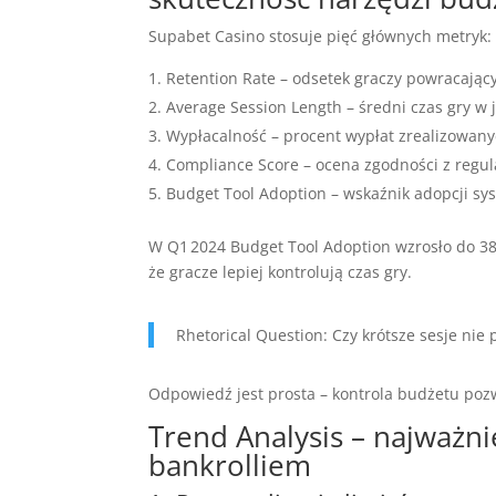
Supabet Casino stosuje pięć głównych metryk:
Retention Rate – odsetek graczy powracając
Average Session Length – średni czas gry w j
Wypłacalność – procent wypłat zrealizowany
Compliance Score – ocena zgodności z regul
Budget Tool Adoption – wskaźnik adopcji s
W Q1 2024 Budget Tool Adoption wzrosło do 38 
że gracze lepiej kontrolują czas gry.
Rhetorical Question: Czy krótsze sesje nie
Odpowiedź jest prosta – kontrola budżetu pozwal
Trend Analysis – najważni
bankrolliem