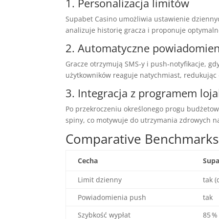
1. Personalizacja limitów
Supabet Casino umożliwia ustawienie dziennyc
analizuje historię gracza i proponuje optymal
2. Automatyczne powiadomien
Gracze otrzymują SMS‑y i push‑notyfikacje, gdy
użytkowników reaguje natychmiast, redukując 
3. Integracja z programem lo
Po przekroczeniu określonego progu budżeto
spiny, co motywuje do utrzymania zdrowych 
Comparative Benchmarks 
Cecha
Supa
Limit dzienny
tak (
Powiadomienia push
tak
Szybkość wypłat
85 % 