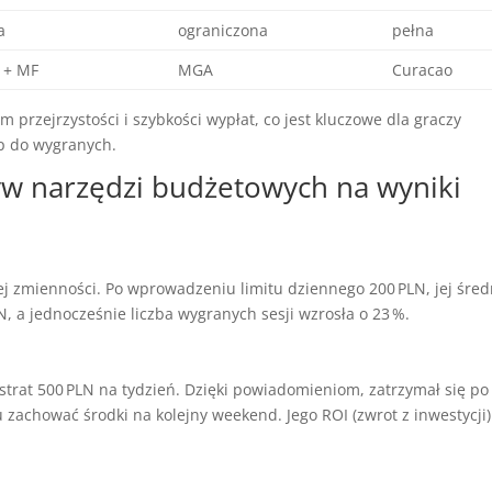
a
ograniczona
pełna
 + MF
MGA
Curacao
przejrzystości i szybkości wypłat, co jest kluczowe dla graczy
p do wygranych.
yw narzędzi budżetowych na wyniki
iej zmienności. Po wprowadzeniu limitu dziennego 200 PLN, jej śred
N, a jednocześnie liczba wygranych sesji wzrosła o 23 %.
 strat 500 PLN na tydzień. Dzięki powiadomieniom, zatrzymał się po
 zachować środki na kolejny weekend. Jego ROI (zwrot z inwestycji)