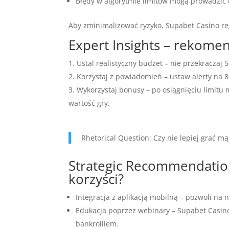
Błędy w algorytmie limitów mogą prowadzić
Aby zminimalizować ryzyko, Supabet Casino reg
Expert Insights – rekomen
Ustal realistyczny budżet – nie przekraczaj
Korzystaj z powiadomień – ustaw alerty na 
Wykorzystaj bonusy – po osiągnięciu limitu
wartość gry.
Rhetorical Question: Czy nie lepiej grać mą
Strategic Recommendation
korzyści?
Integracja z aplikacją mobilną – pozwoli n
Edukacja poprzez webinary – Supabet Casin
bankrolliem.