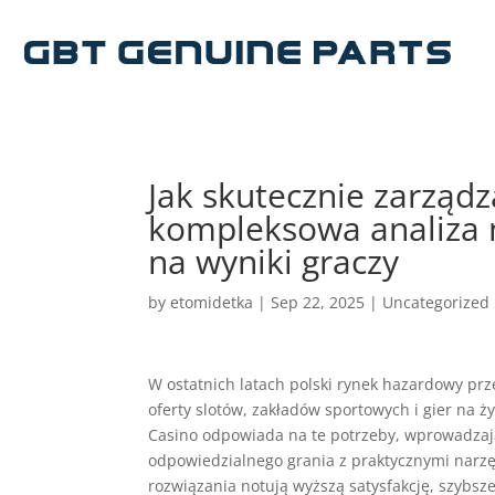
Jak skutecznie zarząd
kompleksowa analiza n
na wyniki graczy
by
etomidetka
|
Sep 22, 2025
|
Uncategorized
W ostatnich latach polski rynek hazardowy prz
oferty slotów, zakładów sportowych i gier na 
Casino odpowiada na te potrzeby, wprowadzaj
odpowiedzialnego grania z praktycznymi narzęd
rozwiązania notują wyższą satysfakcję, szybsze