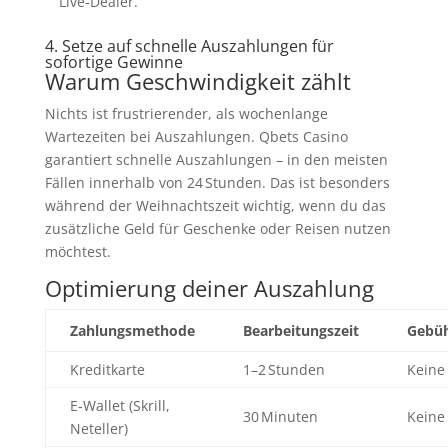
Live‑Dealer.
4. Setze auf schnelle Auszahlungen für
sofortige Gewinne
Warum Geschwindigkeit zählt
Nichts ist frustrierender, als wochenlange
Wartezeiten bei Auszahlungen. Qbets Casino
garantiert schnelle Auszahlungen – in den meisten
Fällen innerhalb von 24 Stunden. Das ist besonders
während der Weihnachtszeit wichtig, wenn du das
zusätzliche Geld für Geschenke oder Reisen nutzen
möchtest.
Optimierung deiner Auszahlung
Zahlungsmethode
Bearbeitungszeit
Gebü
Kreditkarte
1–2 Stunden
Keine
E‑Wallet (Skrill,
30 Minuten
Keine
Neteller)