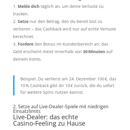
Melde dich
täglich an, um deine Verluste zu
tracken.
Setze
nur den Betrag, den du bereit bist zu
verlieren – das Cashback wird nur auf echte Verluste
berechnet.
Fordere
den Bonus im Kundenbereich an; das
Geld erscheint meist innerhalb von
30 Minuten
auf
deinem Konto.
Beispiel: Du verlierst am 24. Dezember 100 €, das
10 % Cashback gibt dir 10 € zurück, die du sofort
für weitere Spins nutzen kannst.
2. Setze auf Live‑Dealer‑Spiele mit niedrigen
Einsatzlimits
Live‑Dealer: das echte
Casino‑Feeling zu Hause