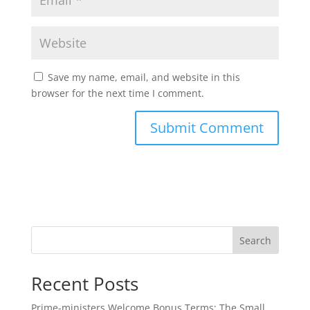
Save my name, email, and website in this
browser for the next time I comment.
Search
Recent Posts
Prime-ministers Welcome Bonus Terms: The Small