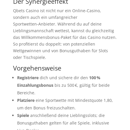
Der Synergieeffekt
Qbets Casino ist nicht nur ein Online‑Casino,
sondern auch ein umfangreicher
Sportwetten‑Anbieter. Während du auf deine
Lieblingsmannschaft wettest, kannst du gleichzeitig
das Willkommensbonus‑Paket für das Casino nutzen.
So profitierst du doppelt: von potenziellen
Wettgewinnen und von Bonusguthaben für Slots
oder Tischspiele.
Vorgehensweise
Registriere
dich und sichere dir den
100 %
Einzahlungsbonus
bis zu 500 €, gültig für beide
Bereiche.
Platziere
eine Sportwette mit Mindestquote 1,80,
um den Bonus freizuschalten.
Spiele
anschließend deine Lieblingsslots; die
Bonusguthaben gelten für alle Spiele, inklusive