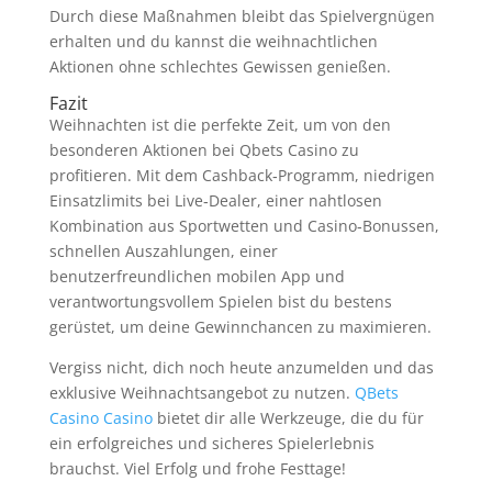
Durch diese Maßnahmen bleibt das Spielvergnügen
erhalten und du kannst die weihnachtlichen
Aktionen ohne schlechtes Gewissen genießen.
Fazit
Weihnachten ist die perfekte Zeit, um von den
besonderen Aktionen bei Qbets Casino zu
profitieren. Mit dem Cashback‑Programm, niedrigen
Einsatzlimits bei Live‑Dealer, einer nahtlosen
Kombination aus Sportwetten und Casino‑Bonussen,
schnellen Auszahlungen, einer
benutzerfreundlichen mobilen App und
verantwortungsvollem Spielen bist du bestens
gerüstet, um deine Gewinnchancen zu maximieren.
Vergiss nicht, dich noch heute anzumelden und das
exklusive Weihnachtsangebot zu nutzen.
QBets
Casino Casino
bietet dir alle Werkzeuge, die du für
ein erfolgreiches und sicheres Spielerlebnis
brauchst. Viel Erfolg und frohe Festtage!