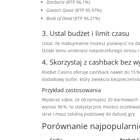
Starburst
(RTP 96,1%)
Gonzo’s Quest
(RTP 95,97%)
Book of Dead
(RTP 96,21%)
3. Ustal budżet i limit czasu
Ustal, ile maksymalnie możesz poświęcić na da
Dzięki temu unikniesz niepotrzebnego stresu i
4. Skorzystaj z cashback bez
Roobet Casino oferuje cashback nawet do 15 
dodatkowy bufor, który zwiększa bezpieczeńst
Przykład zastosowania
Wyobraź sobie, że otrzymujesz 20 darmowych
wynosi 96 %, to statystycznie możesz oczekiwa
strat i masz solidną podstawę do dalszej gry.
Porównanie najpopularni
Cecha
Roobet C