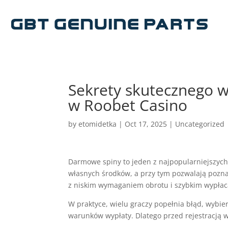
Sekrety skutecznego 
w Roobet Casino
by
etomidetka
|
Oct 17, 2025
|
Uncategorized
Darmowe spiny to jeden z najpopularniejszyc
własnych środków, a przy tym pozwalają pozn
z niskim wymaganiem obrotu i szybkim wypła
W praktyce, wielu graczy popełnia błąd, wybie
warunków wypłaty. Dlatego przed rejestracją w