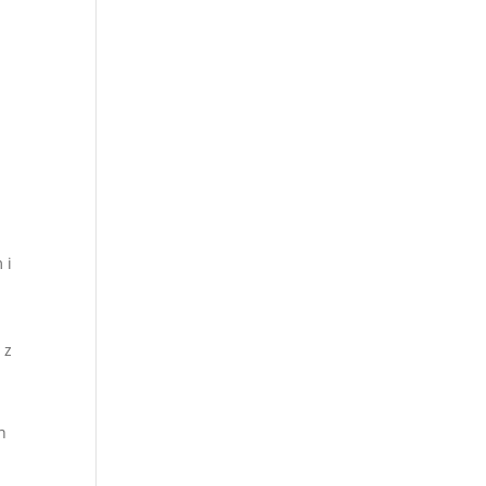
 i
 z
h