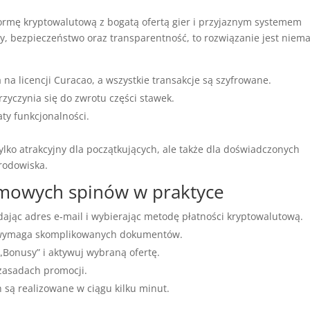
ormę kryptowalutową z bogatą ofertą gier i przyjaznym systemem
ty, bezpieczeństwo oraz transparentność, to rozwiązanie jest niema
 na licencji Curacao, a wszystkie transakcje są szyfrowane.
rzyczynia się do zwrotu części stawek.
aty funkcjonalności.
tylko atrakcyjny dla początkujących, ale także dla doświadczonych
środowiska.
armowych spinów w praktyce
dając adres e‑mail i wybierając metodę płatności kryptowalutową.
ie wymaga skomplikowanych dokumentów.
 „Bonusy” i aktywuj wybraną ofertę.
 zasadach promocji.
 są realizowane w ciągu kilku minut.