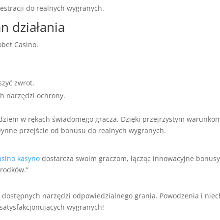
jestracji do realnych wygranych.
n działania
bet Casino.
szyć zwrot.
ch narzędzi ochrony.
ziem w rękach świadomego gracza. Dzięki przejrzystym warunkom
łynne przejście od bonusu do realnych wygranych.
asino kasyno
dostarcza swoim graczom, łącząc innowacyjne bonusy
rodków.”
 z dostępnych narzędzi odpowiedzialnego grania. Powodzenia i niec
 satysfakcjonujących wygranych!