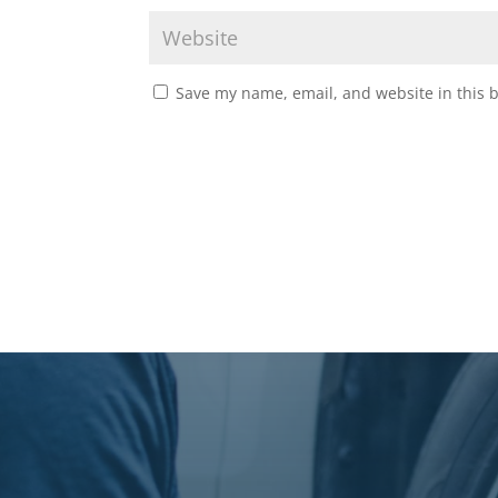
Save my name, email, and website in this 