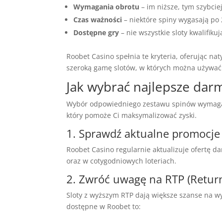
Wymagania obrotu
– im niższe, tym szybci
Czas ważności
– niektóre spiny wygasają po
Dostępne gry
– nie wszystkie sloty kwalifik
Roobet Casino spełnia te kryteria, oferując 
szeroką gamę slotów, w których można używa
Jak wybrać najlepsze dar
Wybór odpowiedniego zestawu spinów wymaga k
który pomoże Ci maksymalizować zyski.
1. Sprawdź aktualne promocje
Roobet Casino regularnie aktualizuje ofertę d
oraz w cotygodniowych loteriach.
2. Zwróć uwagę na RTP (Return
Sloty z wyższym RTP dają większe szanse na w
dostępne w Roobet to: