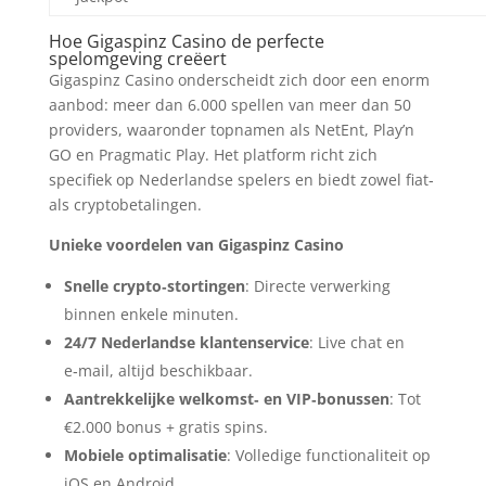
Hoe Gigaspinz Casino de perfecte
spelomgeving creëert
Gigaspinz Casino onderscheidt zich door een enorm
aanbod: meer dan 6.000 spellen van meer dan 50
providers, waaronder topnamen als NetEnt, Play’n
GO en Pragmatic Play. Het platform richt zich
specifiek op Nederlandse spelers en biedt zowel fiat‑
als cryptobetalingen.
Unieke voordelen van Gigaspinz Casino
Snelle crypto‑stortingen
: Directe verwerking
binnen enkele minuten.
24/7 Nederlandse klantenservice
: Live chat en
e‑mail, altijd beschikbaar.
Aantrekkelijke welkomst‑ en VIP‑bonussen
: Tot
€2.000 bonus + gratis spins.
Mobiele optimalisatie
: Volledige functionaliteit op
iOS en Android.