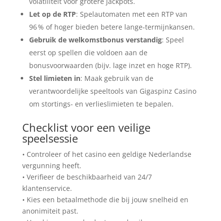
volatiliteit voor grotere jackpots.
Let op de RTP
: Spelautomaten met een RTP van
96 % of hoger bieden betere lange‑termijnkansen.
Gebruik de welkomstbonus verstandig
: Speel
eerst op spellen die voldoen aan de
bonusvoorwaarden (bijv. lage inzet en hoge RTP).
Stel limieten in
: Maak gebruik van de
verantwoordelijke speeltools van Gigaspinz Casino
om stortings- en verlieslimieten te bepalen.
Checklist voor een veilige
speelsessie
• Controleer of het casino een geldige Nederlandse
vergunning heeft.
• Verifieer de beschikbaarheid van 24/7
klantenservice.
• Kies een betaalmethode die bij jouw snelheid en
anonimiteit past.