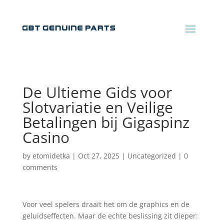
De Ultieme Gids voor
Slotvariatie en Veilige
Betalingen bij Gigaspinz
Casino
by
etomidetka
|
Oct 27, 2025
|
Uncategorized
|
0
comments
Voor veel spelers draait het om de graphics en de
geluidseffecten. Maar de echte beslissing zit dieper: