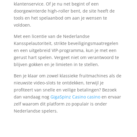
klantenservice. Of je nu net begint of een
doorgewinterde high‑roller bent, de site heeft de
tools en het spelaanbod om aan je wensen te
voldoen.
Met een licentie van de Nederlandse
Kansspelautoriteit, strikte beveiligingsmaatregelen
en een uitgebreid VIP‑programma, kun je met een
gerust hart spelen. Vergeet niet om verantwoord te
blijven gokken en je limieten in te stellen.
Ben je klaar om zowel klassieke fruitmachines als de
nieuwste video‑slots te ontdekken, terwijl je
profiteert van snelle en veilige betalingen? Bezoek
dan vandaag nog
GigaSpinz Casino casino
en ervaar
zelf waarom dit platform zo populair is onder
Nederlandse spelers.