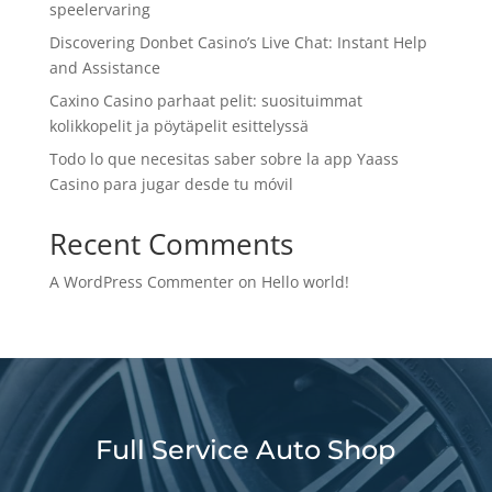
speelervaring
Discovering Donbet Casino’s Live Chat: Instant Help
and Assistance
Caxino Casino parhaat pelit: suosituimmat
kolikkopelit ja pöytäpelit esittelyssä
Todo lo que necesitas saber sobre la app Yaass
Casino para jugar desde tu móvil
Recent Comments
A WordPress Commenter
on
Hello world!
Full Service Auto Shop