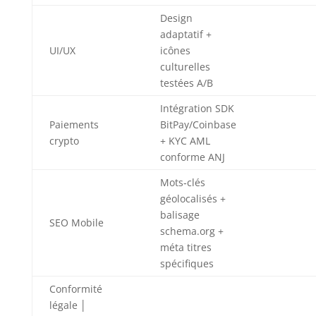
Design
adaptatif +
UI/UX
icônes
culturelles
testées A/B
Intégration SDK
Paiements
BitPay/Coinbase
crypto
+ KYC AML
conforme ANJ
Mots‑clés
géolocalisés +
balisage
SEO Mobile
schema.org +
méta titres
spécifiques
Conformité
légale │