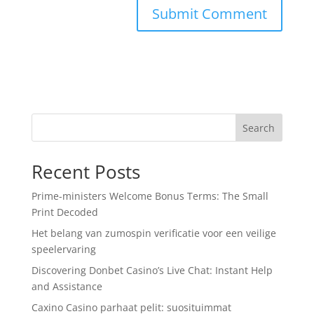
Search
Recent Posts
Prime-ministers Welcome Bonus Terms: The Small
Print Decoded
Het belang van zumospin verificatie voor een veilige
speelervaring
Discovering Donbet Casino’s Live Chat: Instant Help
and Assistance
Caxino Casino parhaat pelit: suosituimmat