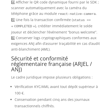
4️⃣ Afficher le QR code dynamique fourni par le SDK ;
scanner automatiquement avec la caméra du
téléphone grâce au module
.
react-native-camera
5️⃣ Une fois la transaction confirmée (
status ==
), créditer immédiatement le solde
« COMPLETED »
joueur et déclencher l’événement “bonus welcome”.
6️⃣ Conserver logs cryptographiques conformes aux
exigences ANJ afin d’assurer traçabilité en cas d’audit
anti‑blanchiment (
AML
).
Sécurité et conformité
réglementaire française (ARJEL /
ANJ)
Le cadre juridique impose plusieurs obligations :
Vérification KYC/AML avant tout dépôt supérieur à
100 €.
Conservation pendant cinq ans des journaux
transactionnels chiffrés.