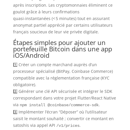
après inscription. Les cryptomonnaies éliminent ce
goulot grâce à leurs confirmations
quasi‑instantanées (< 5 minutes) tout en assurant
anonymat partiel apprécié par certains utilisateurs
français soucieux de leur vie privée digitale.
Étapes simples pour ajouter un
portefeuille Bitcoin dans une app
iOS/Android
1️⃣ Créer un compte marchand auprès d’un
processeur spécialisé (BitPay, Coinbase Commerce)
compatible avec la réglementation française (KYC
obligatoire).
2️⃣ Générer une clé API sécurisée et intégrer le SDK
correspondant dans votre projet Flutter/React Native
via
.
npm install @coinbase/commerce-sdk
3️⃣ Implémenter l’écran “Déposer” où l’utilisateur
saisit le montant souhaité ; convertir ce montant en
satoshis via appel API
.
/v1/prices