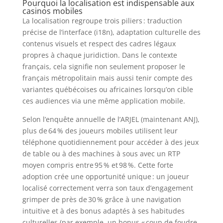
Pourquoi la localisation est indispensable aux
casinos mobiles
La localisation regroupe trois piliers : traduction
précise de l’interface (i18n), adaptation culturelle des
contenus visuels et respect des cadres légaux
propres à chaque juridiction. Dans le contexte
français, cela signifie non seulement proposer le
français métropolitain mais aussi tenir compte des
variantes québécoises ou africaines lorsqu’on cible
ces audiences via une même application mobile.
Selon l’enquête annuelle de l’ARJEL (maintenant ANJ),
plus de 64 % des joueurs mobiles utilisent leur
téléphone quotidiennement pour accéder à des jeux
de table ou à des machines à sous avec un RTP
moyen compris entre 95 % et 98 %. Cette forte
adoption crée une opportunité unique : un joueur
localisé correctement verra son taux d’engagement
grimper de près de 30 % grâce à une navigation
intuitive et à des bonus adaptés à ses habitudes
culturelles (par exemple, un bonus « coup de foudre