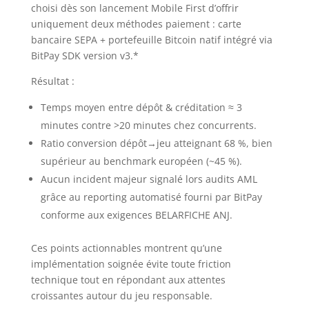
choisi dès son lancement Mobile First d’offrir
uniquement deux méthodes paiement : carte
bancaire SEPA + portefeuille Bitcoin natif intégré via
BitPay SDK version v3.*
Résultat :
Temps moyen entre dépôt & créditation ≈ 3
minutes contre >20 minutes chez concurrents.
Ratio conversion dépôt→jeu atteignant 68 %, bien
supérieur au benchmark européen (~45 %).
Aucun incident majeur signalé lors audits AML
grâce au reporting automatisé fourni par BitPay
conforme aux exigences BELARFICHE ANJ.
Ces points actionnables montrent qu’une
implémentation soignée évite toute friction
technique tout en répondant aux attentes
croissantes autour du jeu responsable.