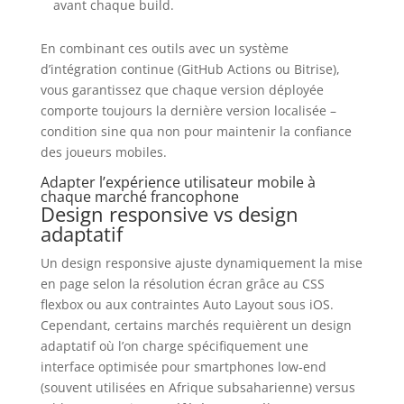
avant chaque build.
En combinant ces outils avec un système
d’intégration continue (GitHub Actions ou Bitrise),
vous garantissez que chaque version déployée
comporte toujours la dernière version localisée –
condition sine qua non pour maintenir la confiance
des joueurs mobiles.
Adapter l’expérience utilisateur mobile à
chaque marché francophone
Design responsive vs design
adaptatif
Un design responsive ajuste dynamiquement la mise
en page selon la résolution écran grâce au CSS
flexbox ou aux contraintes Auto Layout sous iOS.
Cependant, certains marchés requièrent un design
adaptatif où l’on charge spécifiquement une
interface optimisée pour smartphones low‑end
(souvent utilisées en Afrique subsaharienne) versus