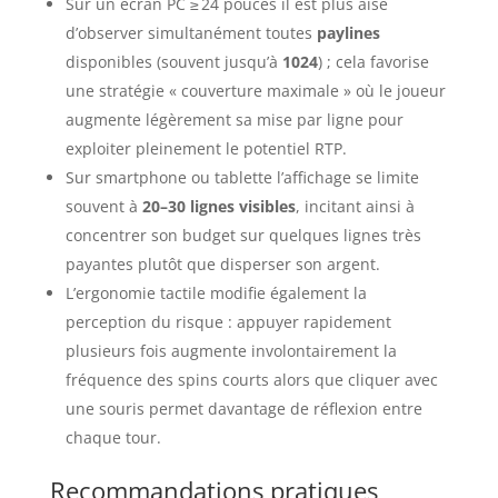
Sur un écran PC ≥ 24 pouces il est plus aisé
d’observer simultanément toutes
paylines
disponibles (souvent jusqu’à
1024
) ; cela favorise
une stratégie « couverture maximale » où le joueur
augmente légèrement sa mise par ligne pour
exploiter pleinement le potentiel RTP.
Sur smartphone ou tablette l’affichage se limite
souvent à
20–30 lignes visibles
, incitant ainsi à
concentrer son budget sur quelques lignes très
payantes plutôt que disperser son argent.
L’ergonomie tactile modifie également la
perception du risque : appuyer rapidement
plusieurs fois augmente involontairement la
fréquence des spins courts alors que cliquer avec
une souris permet davantage de réflexion entre
chaque tour.
Recommandations pratiques