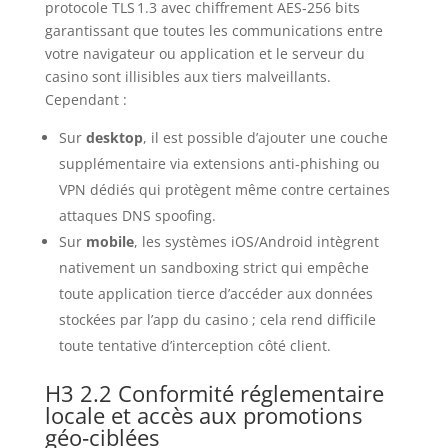
protocole TLS 1.​3 avec chiffrement AES‑256 bits
garantissant que toutes les communications entre
votre navigateur ou application et le serveur du
casino sont illisibles aux tiers malveillants.
Cependant :
Sur
desktop
, il est possible d’ajouter une couche
supplémentaire via extensions anti‑phishing ou
VPN dédiés qui protègent même contre certaines
attaques DNS spoofing.
Sur
mobile
, les systèmes iOS/Android intègrent
nativement un sandboxing strict qui empêche
toute application tierce d’accéder aux données
stockées par l’app du casino ; cela rend difficile
toute tentative d’interception côté client.
H3 2.2 Conformité réglementaire
locale et accès aux promotions
géo‑ciblées