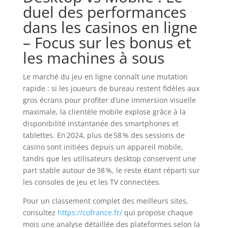
duel des performances
dans les casinos en ligne
– Focus sur les bonus et
les machines à sous
Le marché du jeu en ligne connaît une mutation
rapide : si les joueurs de bureau restent fidèles aux
gros écrans pour profiter d’une immersion visuelle
maximale, la clientèle mobile explose grâce à la
disponibilité instantanée des smartphones et
tablettes. En 2024, plus de 58 % des sessions de
casino sont initiées depuis un appareil mobile,
tandis que les utilisateurs desktop conservent une
part stable autour de 38 %, le reste étant réparti sur
les consoles de jeu et les TV connectées.
Pour un classement complet des meilleurs sites,
consultez
https://cofrance.fr/
qui propose chaque
mois une analyse détaillée des plateformes selon la