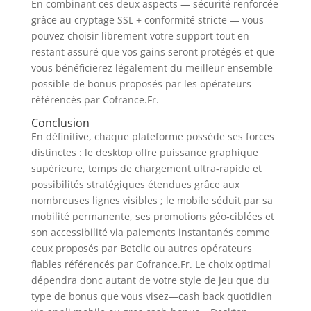
En combinant ces deux aspects — sécurité renforcée
grâce au cryptage SSL + conformité stricte — vous
pouvez choisir librement votre support tout en
restant assuré que vos gains seront protégés et que
vous bénéficierez légalement du meilleur ensemble
possible de bonus proposés par les opérateurs
référencés par Cofrance.Fr.
Conclusion
En définitive, chaque plateforme possède ses forces
distinctes : le desktop offre puissance graphique
supérieure, temps de chargement ultra‑rapide et
possibilités stratégiques étendues grâce aux
nombreuses lignes visibles ; le mobile séduit par sa
mobilité permanente, ses promotions géo‑ciblées et
son accessibilité via paiements instantanés comme
ceux proposés par Betclic ou autres opérateurs
fiables référencés par Cofrance.Fr. Le choix optimal
dépendra donc autant de votre style de jeu que du
type de bonus que vous visez—cash back quotidien