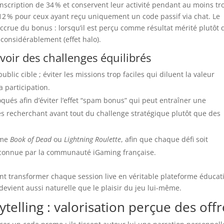
inscription de 34 % et conservent leur activité pendant au moins tr
12 % pour ceux ayant reçu uniquement un code passif via chat. Le
 accrue du bonus : lorsqu’il est perçu comme résultat mérité plutôt
considérablement (effet halo).
ir des challenges équilibrés
blic cible ; éviter les missions trop faciles qui diluent la valeur
 participation.
ués afin d’éviter l’effet “spam bonus” qui peut entraîner une
és recherchant avant tout du challenge stratégique plutôt que des
me
Book of Dead
ou
Lightning Roulette
, afin que chaque défi soit
econnue par la communauté iGaming française.
ent transformer chaque session live en véritable plateforme éducat
devient aussi naturelle que le plaisir du jeu lui-même.
ytelling : valorisation perçue des off