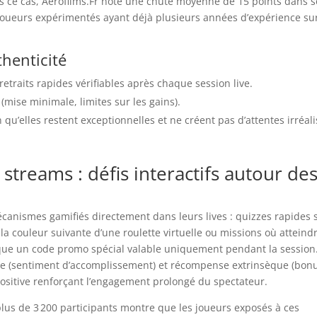
s ce cas, Aerofilms.Fr note une chute moyenne de 15 points dans 
joueurs expérimentés ayant déjà plusieurs années d’expérience sur
thenticité
etraits rapides vérifiables après chaque session live.
(mise minimale, limites sur les gains).
qu’elles restent exceptionnelles et ne créent pas d’attentes irréali
streams : défis interactifs autour de
canismes gamifiés directement dans leurs lives : quizzes rapides 
r la couleur suivante d’une roulette virtuelle ou missions où atteind
que un code promo spécial valable uniquement pendant la session
ue (sentiment d’accomplissement) et récompense extrinsèque (bon
positive renforçant l’engagement prolongé du spectateur.
us de 3 200 participants montre que les joueurs exposés à ces