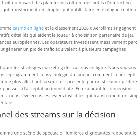
 fruit du hasard : les plateformes offrent des outils d’interaction
– qui transforment un simple spot publicitaire en dialogue continu
e comme
casino en ligne
et le classement 2026 d’Aerofilms.Fr gagnent
atifs détaillés qui aident le joueur à choisir son partenaire de jeu
icences européennes. Les opérateurs investissent massivement par
eut générer un pic de trafic équivalent à plusieurs campagnes
cortiquer les stratégies marketing des casinos en ligne. Nous voulons
ns reprogramment la psychologie du joueur : comment la percepti
le plus alléchant lorsqu’il est présenté par un streamer préféré
r pousser à l’acceptation immédiate. En explorant les dimensions
ams, nous révélerons les leviers invisibles qui transforment un sim
entale.
nnel des streams sur la décision
 comme une scène de spectacle : lumières clignotantes rappelant le