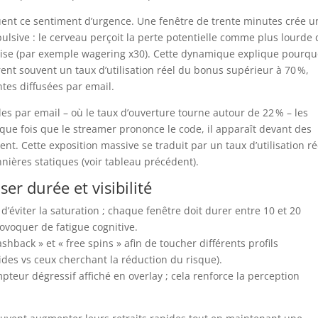
uent ce sentiment d’urgence. Une fenêtre de trente minutes crée u
pulsive : le cerveau perçoit la perte potentielle comme plus lourde
e mise (par exemple wagering x30). Cette dynamique explique pourqu
nt souvent un taux d’utilisation réel du bonus supérieur à 70 %,
tes diffusées par email.
 par email – où le taux d’ouverture tourne autour de 22 % – les
aque fois que le streamer prononce le code, il apparaît devant des
nt. Cette exposition massive se traduit par un taux d’utilisation ré
ières statiques (voir tableau précédent).
er durée et visibilité
n d’éviter la saturation ; chaque fenêtre doit durer entre 10 et 20
voquer de fatigue cognitive.
ashback » et « free spins » afin de toucher différents profils
ides vs ceux cherchant la réduction du risque).
pteur dégressif affiché en overlay ; cela renforce la perception