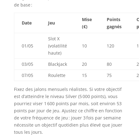
de base :
Mise
Points
Date
Jeu
(€)
gagnés
p
Slot X
01/05
(volatilité
10
120
1
haute)
03/05
Blackjack
20
80
2
07/05
Roulette
15
75
2
Fixez des jalons mensuels réalistes. Si votre objectif
est d’atteindre le niveau Silver (5 000 points), vous
pourriez viser 1 600 points par mois, soit environ 53
points par jour de jeu. Ajustez ce chiffre en fonction
de votre fréquence de jeu : jouer 3 fois par semaine
nécessite un objectif quotidien plus élevé que jouer
tous les jours.