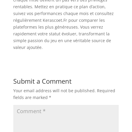
rentables. Mettez en pratique ce plan d’action,
suivez vos performances chaque mois et consultez
régulièrement Kerascoet.Fr pour comparer les
plateformes les plus généreuses. Vous verrez
rapidement votre statut évoluer, transformant la
simple passion du jeu en une véritable source de
valeur ajoutée.
Submit a Comment
Your email address will not be published.
Required
fields are marked
*