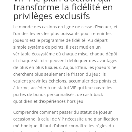
transforme la fidélité en
privilèges exclusifs
Le monde des casinos en ligne ne cesse d’évoluer, et
l’un des leviers les plus puissants pour retenir les
joueurs est le programme de fidélité. Au départ
simple système de points, il s’est mué en un
véritable écosystème où chaque mise, chaque dépôt
et chaque victoire peuvent débloquer des avantages
de plus en plus luxueux. Aujourd’hui, les joueurs ne
cherchent plus seulement le frisson du jeu : ils
veulent gravir les échelons, accumuler des points et,
à terme, accéder à un statut VIP qui leur ouvre les
portes de bonus personnalisés, de cash‑back
quotidien et d’expériences hors‑jeu.
Comprendre comment passer du statut de joueur
occasionnel à celui de VIP nécessite une planification
méthodique. Il faut d’abord connaître les règles du