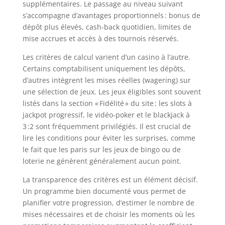
supplémentaires. Le passage au niveau suivant
s’accompagne d’avantages proportionnels : bonus de
dépôt plus élevés, cash‑back quotidien, limites de
mise accrues et accès à des tournois réservés.
Les critères de calcul varient d’un casino à l’autre.
Certains comptabilisent uniquement les dépôts,
d’autres intègrent les mises réelles (wagering) sur
une sélection de jeux. Les jeux éligibles sont souvent
listés dans la section « Fidélité » du site ; les slots à
jackpot progressif, le vidéo‑poker et le blackjack à
3 :2 sont fréquemment privilégiés. Il est crucial de
lire les conditions pour éviter les surprises, comme
le fait que les paris sur les jeux de bingo ou de
loterie ne génèrent généralement aucun point.
La transparence des critères est un élément décisif.
Un programme bien documenté vous permet de
planifier votre progression, d’estimer le nombre de
mises nécessaires et de choisir les moments où les