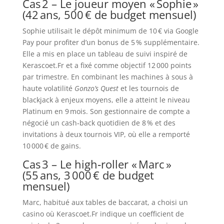
Cas 2 – Le joueur moyen « Sophie »
(42 ans, 500 € de budget mensuel)
Sophie utilisait le dépôt minimum de 10 € via Google
Pay pour profiter d’un bonus de 5 % supplémentaire.
Elle a mis en place un tableau de suivi inspiré de
Kerascoet.Fr et a fixé comme objectif 12 000 points
par trimestre. En combinant les machines à sous à
haute volatilité
Gonzo’s Quest
et les tournois de
blackjack à enjeux moyens, elle a atteint le niveau
Platinum en 9 mois. Son gestionnaire de compte a
négocié un cash‑back quotidien de 8 % et des
invitations à deux tournois VIP, où elle a remporté
10 000 € de gains.
Cas 3 – Le high‑roller « Marc »
(55 ans, 3 000 € de budget
mensuel)
Marc, habitué aux tables de baccarat, a choisi un
casino où Kerascoet.Fr indique un coefficient de