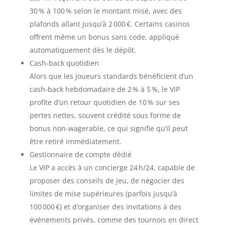
30 % à 100 % selon le montant misé, avec des
plafonds allant jusqu’à 2 000 €. Certains casinos
offrent même un bonus sans code, appliqué
automatiquement dès le dépôt.
Cash‑back quotidien
Alors que les joueurs standards bénéficient d’un
cash‑back hebdomadaire de 2 % à 5 %, le VIP
profite d’un retour quotidien de 10 % sur ses
pertes nettes, souvent crédité sous forme de
bonus non‑wagerable, ce qui signifie qu’il peut
être retiré immédiatement.
Gestionnaire de compte dédié
Le VIP a accès à un concierge 24 h/24, capable de
proposer des conseils de jeu, de négocier des
limites de mise supérieures (parfois jusqu’à
100 000 €) et d’organiser des invitations à des
événements privés, comme des tournois en direct