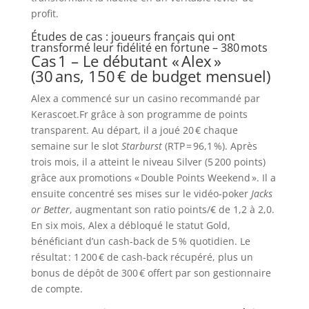
profit.
Études de cas : joueurs français qui ont
transformé leur fidélité en fortune – 380 mots
Cas 1 – Le débutant « Alex »
(30 ans, 150 € de budget mensuel)
Alex a commencé sur un casino recommandé par
Kerascoet.Fr grâce à son programme de points
transparent. Au départ, il a joué 20 € chaque
semaine sur le slot
Starburst
(RTP = 96,1 %). Après
trois mois, il a atteint le niveau Silver (5 200 points)
grâce aux promotions « Double Points Weekend ». Il a
ensuite concentré ses mises sur le vidéo‑poker
Jacks
or Better
, augmentant son ratio points/€ de 1,2 à 2,0.
En six mois, Alex a débloqué le statut Gold,
bénéficiant d’un cash‑back de 5 % quotidien. Le
résultat : 1 200 € de cash‑back récupéré, plus un
bonus de dépôt de 300 € offert par son gestionnaire
de compte.