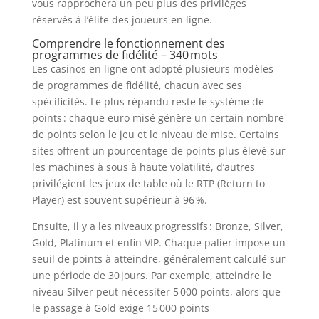
vous rapprochera un peu plus des privilèges
réservés à l’élite des joueurs en ligne.
Comprendre le fonctionnement des
programmes de fidélité – 340 mots
Les casinos en ligne ont adopté plusieurs modèles
de programmes de fidélité, chacun avec ses
spécificités. Le plus répandu reste le système de
points : chaque euro misé génère un certain nombre
de points selon le jeu et le niveau de mise. Certains
sites offrent un pourcentage de points plus élevé sur
les machines à sous à haute volatilité, d’autres
privilégient les jeux de table où le RTP (Return to
Player) est souvent supérieur à 96 %.
Ensuite, il y a les niveaux progressifs : Bronze, Silver,
Gold, Platinum et enfin VIP. Chaque palier impose un
seuil de points à atteindre, généralement calculé sur
une période de 30 jours. Par exemple, atteindre le
niveau Silver peut nécessiter 5 000 points, alors que
le passage à Gold exige 15 000 points