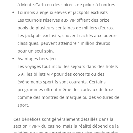
à Monte‑Carlo ou des soirées de poker à Londres.
Tournois à enjeux élevés et jackpots exclusifs
Les tournois réservés aux VIP offrent des prize
pools de plusieurs centaines de milliers d’euros.
Les jackpots exclusifs, souvent cachés aux joueurs
classiques, peuvent atteindre 1 million d’euros
pour un seul spin.
Avantages hors‑jeu
Les voyages tout‑inclu, les séjours dans des hôtels
5 ★, les billets VIP pour des concerts ou des
événements sportifs sont courants. Certains
programmes offrent même des cadeaux de luxe
comme des montres de marque ou des voitures de
sport.
Ces bénéfices sont généralement détaillés dans la
section « VIP » du casino, mais la réalité dépend de la
relation que vous entretenez avec votre gestionnaire