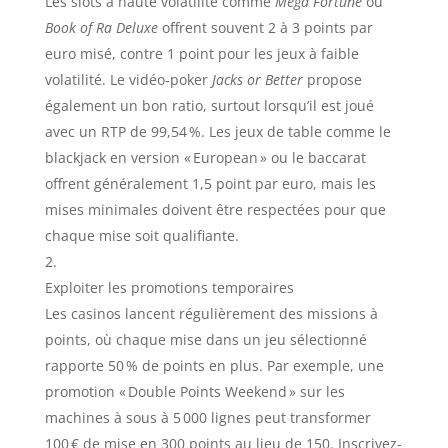
Les slots à haute volatilité comme
Mega Fortune
ou
Book of Ra Deluxe
offrent souvent 2 à 3 points par
euro misé, contre 1 point pour les jeux à faible
volatilité. Le vidéo‑poker
Jacks or Better
propose
également un bon ratio, surtout lorsqu’il est joué
avec un RTP de 99,54 %. Les jeux de table comme le
blackjack en version « European » ou le baccarat
offrent généralement 1,5 point par euro, mais les
mises minimales doivent être respectées pour que
chaque mise soit qualifiante.
Exploiter les promotions temporaires
Les casinos lancent régulièrement des missions à
points, où chaque mise dans un jeu sélectionné
rapporte 50 % de points en plus. Par exemple, une
promotion « Double Points Weekend » sur les
machines à sous à 5 000 lignes peut transformer
100 € de mise en 300 points au lieu de 150. Inscrivez-