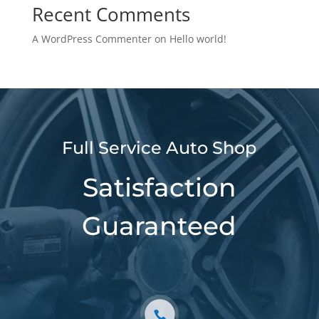
Recent Comments
A WordPress Commenter
on
Hello world!
Full Service Auto Shop
Satisfaction
Guaranteed