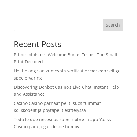
Search
Recent Posts
Prime-ministers Welcome Bonus Terms: The Small
Print Decoded
Het belang van zumospin verificatie voor een veilige
speelervaring
Discovering Donbet Casino’s Live Chat: Instant Help
and Assistance
Caxino Casino parhaat pelit: suosituimmat
kolikkopelit ja pöytäpelit esittelyssä
Todo lo que necesitas saber sobre la app Yaass
Casino para jugar desde tu móvil