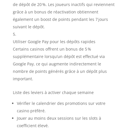
de dépôt de 20 %. Les joueurs inactifs qui reviennent
grâce à un bonus de réactivation obtiennent
également un boost de points pendant les 7 jours
suivant le dépôt.
Utiliser Google Pay pour les dépôts rapides
Certains casinos offrent un bonus de 5 %
supplémentaire lorsqu’un dépôt est effectué via
Google Pay, ce qui augmente indirectement le
nombre de points générés grâce à un dépôt plus
important.
Liste des leviers à activer chaque semaine
Vérifier le calendrier des promotions sur votre
casino préféré.
Jouer au moins deux sessions sur les slots à
coefficient élevé.