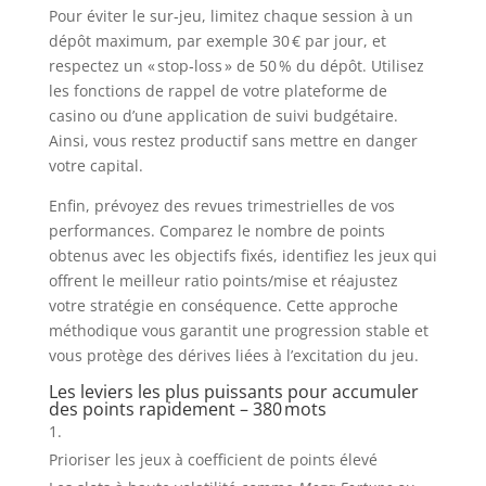
Pour éviter le sur‑jeu, limitez chaque session à un
dépôt maximum, par exemple 30 € par jour, et
respectez un « stop‑loss » de 50 % du dépôt. Utilisez
les fonctions de rappel de votre plateforme de
casino ou d’une application de suivi budgétaire.
Ainsi, vous restez productif sans mettre en danger
votre capital.
Enfin, prévoyez des revues trimestrielles de vos
performances. Comparez le nombre de points
obtenus avec les objectifs fixés, identifiez les jeux qui
offrent le meilleur ratio points/mise et réajustez
votre stratégie en conséquence. Cette approche
méthodique vous garantit une progression stable et
vous protège des dérives liées à l’excitation du jeu.
Les leviers les plus puissants pour accumuler
des points rapidement – 380 mots
Prioriser les jeux à coefficient de points élevé