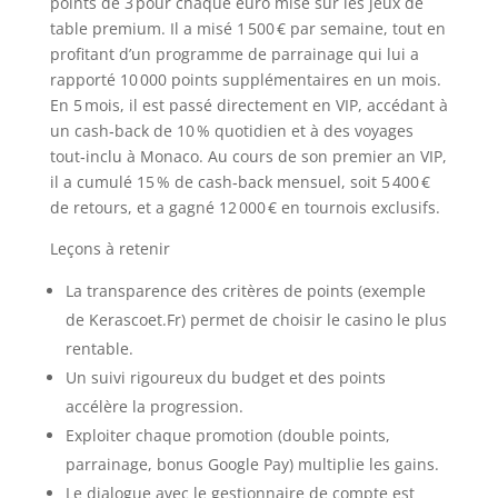
points de 3 pour chaque euro misé sur les jeux de
table premium. Il a misé 1 500 € par semaine, tout en
profitant d’un programme de parrainage qui lui a
rapporté 10 000 points supplémentaires en un mois.
En 5 mois, il est passé directement en VIP, accédant à
un cash‑back de 10 % quotidien et à des voyages
tout‑inclu à Monaco. Au cours de son premier an VIP,
il a cumulé 15 % de cash‑back mensuel, soit 5 400 €
de retours, et a gagné 12 000 € en tournois exclusifs.
Leçons à retenir
La transparence des critères de points (exemple
de Kerascoet.Fr) permet de choisir le casino le plus
rentable.
Un suivi rigoureux du budget et des points
accélère la progression.
Exploiter chaque promotion (double points,
parrainage, bonus Google Pay) multiplie les gains.
Le dialogue avec le gestionnaire de compte est