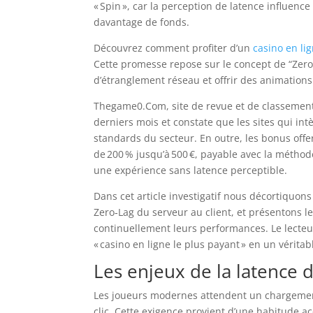
« Spin », car la perception de latence influe
davantage de fonds.
Découvrez comment profiter d’un
casino en li
Cette promesse repose sur le concept de “Zero
d’étranglement réseau et offrir des animations
Thegame0.Com, site de revue et de classement 
derniers mois et constate que les sites qui in
standards du secteur. En outre, les bonus off
de 200 % jusqu’à 500 €, payable avec la méthode
une expérience sans latence perceptible.
Dans cet article investigatif nous décortiquons 
Zero‑Lag du serveur au client, et présentons l
continuellement leurs performances. Le lecte
« casino en ligne le plus payant » en un vérita
Les enjeux de la latence 
Les joueurs modernes attendent un chargement
clic. Cette exigence provient d’une habitude a