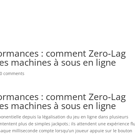
formances : comment Zero‑Lag
es machines à sous en ligne
0 comments
formances : comment Zero‑Lag
es machines à sous en ligne
nentielle depuis la légalisation du jeu en ligne dans plusieurs
ntentent plus de simples jackpots ; ils attendent une expérience fl
haque milliseconde compte lorsqu’un joueur appuie sur le bouton