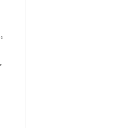
le
ie