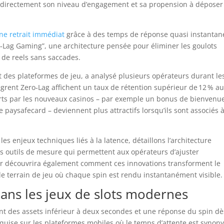
nce directement son niveau d’engagement et sa propension à déposer
gne retrait immédiat
grâce à des temps de réponse quasi instantan
‑Lag Gaming”, une architecture pensée pour éliminer les goulots
 de reels sans saccades.
des plateformes de jeu, a analysé plusieurs opérateurs durant les
tègrent Zero‑Lag affichent un taux de rétention supérieur de 12 % a
erts par les nouveaux casinos – par exemple un bonus de bienvenu
 paysafecard – deviennent plus attractifs lorsqu’ils sont associés 
les enjeux techniques liés à la latence, détaillons l’architecture
es outils de mesure qui permettent aux opérateurs d’ajuster
ur découvrira également comment ces innovations transforment le
ble terrain de jeu où chaque spin est rendu instantanément visible.
dans les jeux de slots modernes
 des assets inférieur à deux secondes et une réponse du spin dè
cquise sur les plateformes mobiles où le temps d’attente est syno