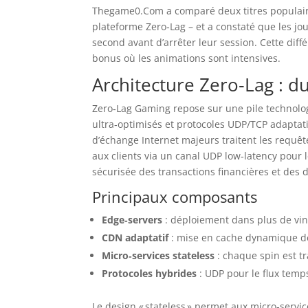
Thegame0.Com a comparé deux titres populaires
plateforme Zero‑Lag – et a constaté que les 
second avant d’arrêter leur session. Cette diff
bonus où les animations sont intensives.
Architecture Zero‑Lag : du
Zero‑Lag Gaming repose sur une pile technolo
ultra‑optimisés et protocoles UDP/TCP adaptat
d’échange Internet majeurs traitent les requêt
aux clients via un canal UDP low‑latency pour 
sécurisée des transactions financières et des
Principaux composants
Edge‑servers
: déploiement dans plus de vi
CDN adaptatif
: mise en cache dynamique de
Micro‑services stateless
: chaque spin est t
Protocoles hybrides
: UDP pour le flux temps
Le design « stateless » permet aux micro‑servic