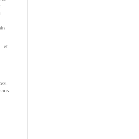
t
t
ain
– et
ebGL
 sans