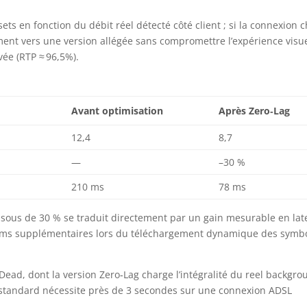
ets en fonction du débit réel détecté côté client ; si la connexion 
ent vers une version allégée sans compromettre l’expérience visue
vée (RTP ≈ 96,5%).
Avant optimisation
Après Zero‑Lag
12,4
8,7
—
–30 %
210 ms
78 ms
sous de 30 % se traduit directement par un gain mesurable en la
–2 ms supplémentaires lors du téléchargement dynamique des symb
ead, dont la version Zero‑Lag charge l’intégralité du reel backgr
n standard nécessite près de 3 secondes sur une connexion ADSL