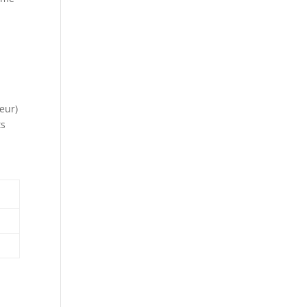
eur)
ts
)