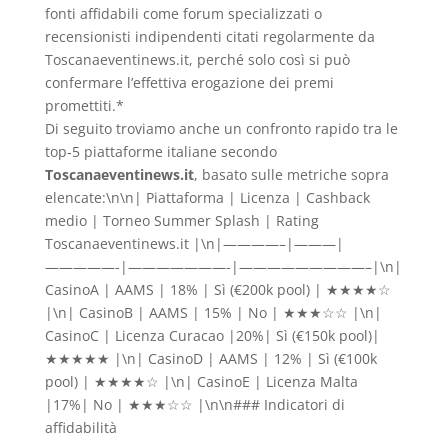
fonti affidabili come forum specializzati o
recensionisti indipendenti citati regolarmente da
Toscanaeventinews.it, perché solo così si può
confermare l’effettiva erogazione dei premi
promettiti.*
Di seguito troviamo anche un confronto rapido tra le
top‑5 piattaforme italiane secondo
Toscanaeventinews.it
, basato sulle metriche sopra
elencate:\n\n| Piattaforma | Licenza | Cashback
medio | Torneo Summer Splash | Rating
Toscanaeventinews.it |\n|————–|———|
—————-|———————-|—————————–|\n|
CasinoA | AAMS | 18% | Sì (€200k pool) | ★★★★☆
|\n| CasinoB | AAMS | 15% | No | ★★★☆☆ |\n|
CasinoC | Licenza Curacao |20%| Sì (€150k pool)|
★★★★★ |\n| CasinoD | AAMS | 12% | Sì (€100k
pool) | ★★★★☆ |\n| CasinoE | Licenza Malta
|17%| No | ★★★☆☆ |\n\n### Indicatori di
affidabilità