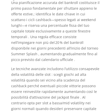
Una pianificazione accurata del bankroll costituisce il
primo passo fondamentale per sfruttare appieno le
offerte estive.; identifica le date chiave in cui
scattano i cicli cashback—spesso legati ai weekend
lunghi—e riserva una percentuale fissa del tuo
capitale totale esclusivamente a queste finestre
temporali . Una regola efficace consiste
nell’impiegare non più del 20 % del bankroll
disponibile nei giorni precedenti all’inizio del torneo
Summer Splash , aumentando gradualmente fino al
picco previsto dal calendario ufficiale .
Le tecniche avanzate includono l’utilizzo consapevole
della volatilità delle slot : scegli giochi ad alta
volatilità quando sei vicino alla scadenza del
cashback perché eventuali piccole vittorie possono
essere reinvestite rapidamente aumentando così le
possibilità d’attivazione del jackpot finale . Al
contrario opta per slot a bassa/mid volatility nei
giorni normali quando desideri preservare capitale