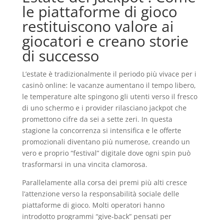
le piattaforme di gioco
restituiscono valore ai
giocatori e creano storie
di successo
L’estate è tradizionalmente il periodo più vivace per i
casinò online: le vacanze aumentano il tempo libero,
le temperature alte spingono gli utenti verso il fresco
di uno schermo e i provider rilasciano jackpot che
promettono cifre da sei a sette zeri. In questa
stagione la concorrenza si intensifica e le offerte
promozionali diventano più numerose, creando un
vero e proprio “festival” digitale dove ogni spin può
trasformarsi in una vincita clamorosa.
Parallelamente alla corsa dei premi più alti cresce
l’attenzione verso la responsabilità sociale delle
piattaforme di gioco. Molti operatori hanno
introdotto programmi “give‑back” pensati per