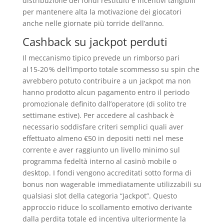
distribuzione dei fondi restituiti e incentivi tangibili
per mantenere alta la motivazione dei giocatori
anche nelle giornate più torride dell’anno.
Cashback su jackpot perduti
Il meccanismo tipico prevede un rimborso pari
al 15‑20 % dell’importo totale scommesso su spin che
avrebbero potuto contribuire a un jackpot ma non
hanno prodotto alcun pagamento entro il periodo
promozionale definito dall’operatore (di solito tre
settimane estive). Per accedere al cashback è
necessario soddisfare criteri semplici quali aver
effettuato almeno €50 in depositi netti nel mese
corrente e aver raggiunto un livello minimo sul
programma fedeltà interno al casinò mobile o
desktop. I fondi vengono accreditati sotto forma di
bonus non wagerable immediatamente utilizzabili su
qualsiasi slot della categoria “Jackpot”. Questo
approccio riduce lo scollamento emotivo derivante
dalla perdita totale ed incentiva ulteriormente la