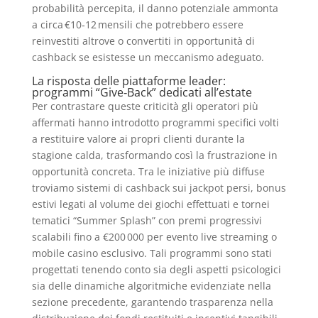
probabilità percepita, il danno potenziale ammonta
a circa €10‑12 mensili che potrebbero essere
reinvestiti altrove o convertiti in opportunità di
cashback se esistesse un meccanismo adeguato.
La risposta delle piattaforme leader:
programmi “Give‑Back” dedicati all’estate
Per contrastare queste criticità gli operatori più
affermati hanno introdotto programmi specifici volti
a restituire valore ai propri clienti durante la
stagione calda, trasformando così la frustrazione in
opportunità concreta. Tra le iniziative più diffuse
troviamo sistemi di cashback sui jackpot persi, bonus
estivi legati al volume dei giochi effettuati e tornei
tematici “Summer Splash” con premi progressivi
scalabili fino a €200 000 per evento live streaming o
mobile casino esclusivo. Tali programmi sono stati
progettati tenendo conto sia degli aspetti psicologici
sia delle dinamiche algoritmiche evidenziate nella
sezione precedente, garantendo trasparenza nella