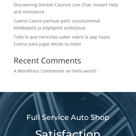
Discovering Donbet Casino’s Live Chat: Instant Help
and Assistance
Caxino Casino parhaat pelit: suosituimmat
kolikkopelit ja pöytäpelit esittelyssä
Todo lo que necesitas saber sobre la app Yaass
Casino para jugar desde tu móvil
Recent Comments
A WordPress Commenter
on
Hello world!
Full Service Auto Shop
Satisfaction