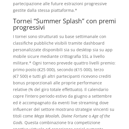
partecipazione alle future estrazioni progressive
gestite dalla stessa piattaforma.*
Tornei “Summer Splash” con premi
progressivi
I tornei sono strutturati su base settimanale con
classifiche pubbliche visibili tramite dashboard
personalizzate disponibili sia su desktop sia su app
mobile sicure mediante crittografia SSL a livello
militare.* Ogni torneo prevede quattro livelli premio:
primo posto (€25 000), secondo (€15 000), terzo
(€7 500) e tutti gli altri partecipanti ricevono crediti
bonus proporzionali alle proprie performance
relative (% del giro totale effettuato). Il calendario
copre l’intero periodo estivo da giugno a settembre
ed è accompagnato da eventi live streaming dove
influencer del settore mostrano strategie vincenti su
titoli come
Mega Moolah
,
Divine Fortune
o
Age of the
Gods
. Questa combinazione tra competizione