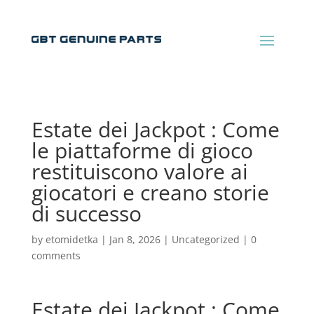
Estate dei Jackpot : Come
le piattaforme di gioco
restituiscono valore ai
giocatori e creano storie
di successo
by
etomidetka
|
Jan 8, 2026
|
Uncategorized
|
0
comments
Estate dei Jackpot : Come