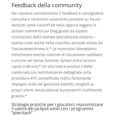
Feedback della community
Per valutare correttamente il feedback è consigliabile
consultare recensioni autentiche presenti su forum
dedicati come CasinòTalk Italia oppure leggere le
sezioni commento sui blog gestiti da esperti
riconosciuti dalla stampa specializzata italiana—
spesso citati anche nella classifica annuale stilata da
Toscanaeventinews.it.* Le recensioni dovrebbero
menzionare esempi concreti di riscossione cashback
o vincite nei tornei Summer Splash entro termini
rapidi (<48 ore).* Un alto indice positivo (>80%)
combinato con testimonianze dettagliate sulla
procedura KYC semplificata indica fortemente
impegno reale nel garantire benefici tangibili ai
propri utenti senza ostacoli burocratichi inutilmente
gravosi.*
Strategie pratiche per i giocatori: massimizzare
il valore dei jackpot estivi con i programmi
“give‑back”