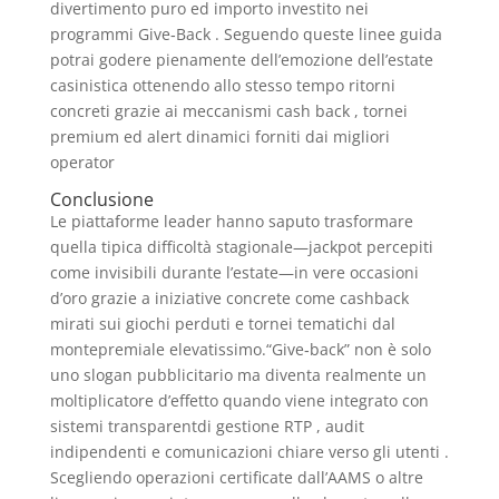
divertimento puro ed importo investito nei
programmi Give‑Back . Seguendo queste linee guida
potrai godere pienamente dell’emozione dell’estate
casinistica ottenendo allo stesso tempo ritorni
concreti grazie ai meccanismi cash back , tornei
premium ed alert dinamici forniti dai migliori
operator​
Conclusione
Le piattaforme leader hanno saputo trasformare
quella tipica difficoltà stagionale—jackpot percepiti
come invisibili durante l’estate—in vere occasioni
d’oro grazie a iniziative concrete come cashback
mirati sui giochi perduti e tornei tematichi dal
montepremiale elevatissimo.“Give‑back” non è solo
uno slogan pubblicitario ma diventa realmente un
moltiplicatore d’effetto quando viene integrato con
sistemi transparent​di gestione RTP , audit
indipendenti e comunicazioni chiare verso gli utenti .
Scegliendo operazioni certificate dall’AAMS o altre