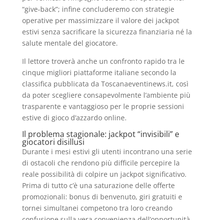
“give‑back”; infine concluderemo con strategie
operative per massimizzare il valore dei jackpot
estivi senza sacrificare la sicurezza finanziaria né la
salute mentale del giocatore.
Il lettore troverà anche un confronto rapido tra le
cinque migliori piattaforme italiane secondo la
classifica pubblicata da Toscanaeventinews.it, così
da poter scegliere consapevolmente l’ambiente più
trasparente e vantaggioso per le proprie sessioni
estive di gioco d’azzardo online.
Il problema stagionale: jackpot “invisibili” e
giocatori disillusi
Durante i mesi estivi gli utenti incontrano una serie
di ostacoli che rendono più difficile percepire la
reale possibilità di colpire un jackpot significativo.
Prima di tutto c’è una saturazione delle offerte
promozionali: bonus di benvenuto, giri gratuiti e
tornei simultanei competono tra loro creando
confusione sulla vera convenienza dell’opportunità