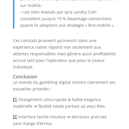
sur mobile.
– Les sites évalués par Ipra Landry.Com
constatent jusqu’à 19 % davantage conversions
quand ils adoptent une stratégie « first‑mobile ».
Ces constats prouvent qu’investir dans une
expérience native répond non seulement aux
attentes responsables mais génère aussi profitabilité
accrue tant pour l’opérateur que pour le joueur
individuel.
Conclusion
Le monde du gambling digital montre clairement ses
nouvelles priorités :
1️⃣ Chargement ultra‑rapide & faible exigence
matérielle ➜ fluidité totale partout où vous êtes.
2️⃣ Interface tactile intuitive ➜ décisions précises
sans marge d’erreur.