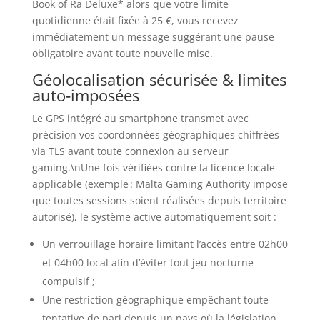
Book of Ra Deluxe* alors que votre limite
quotidienne était fixée à 25 €, vous recevez
immédiatement un message suggérant une pause
obligatoire avant toute nouvelle mise.
Géolocalisation sécurisée & limites
auto‑imposées
Le GPS intégré au smartphone transmet avec
précision vos coordonnées géographiques chiffrées
via TLS avant toute connexion au serveur
gaming.\nUne fois vérifiées contre la licence locale
applicable (exemple : Malta Gaming Authority impose
que toutes sessions soient réalisées depuis territoire
autorisé), le système active automatiquement soit :
Un verrouillage horaire limitant l’accès entre 02h00
et 04h00 local afin d’éviter tout jeu nocturne
compulsif ;
Une restriction géographique empêchant toute
tentative de pari depuis un pays où la législation