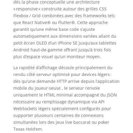
dès la phase conceptuelle une architecture
« responsive » construite autour des grilles CSS
Flexbox / Grid combinées avec des frameworks tels
que React Native® ou Flutter®. Cette approche
garantit qu’une même base code s’ajuste
automatiquement aux dimensions variées allant du
petit écran OLED d’un iPhone SE jusqu’aux tablettes
Android haut‑de‑gamme offrant jusqu’à trois fois
plus d’espace visuel qu’un moniteur moyen.
La rapidité d’affichage découle principalement du
rendu côté serveur optimisé pour devices légers :
dès qu’une demande HTTP arrive depuis l’application
mobile du joueur·seuse , le serveur renvoie
uniquement le HTML minimal accompagné du JSON
nécessaire au remplissage dynamique via API
WebSockets légers spécialement configurés pour
supporter plusieurs centaines de connexions
simultanées lors des jeux live baccarat ou poker
Texas Hold’em.