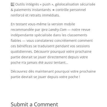
3️⃣ Outils intégrés « push », géolocalisation sécurisée
& paiements instantanés ➜ contrôle personnel
renforcé et retraits immédiats.
En testant vous-même la version mobile
recommandée par
Ipra Landry.Com
— notre revue
indépendante spécialisée dans les classements
fiables — vous constaterez concrètement comment
ces bénéfices se traduisent pendant vos sessions
quotidiennes.​ Découvrir pourquoi votre prochaine
partie devrait se jouer directement depuis votre
poche n’a jamais été aussi tentant…
Découvrez dès maintenant pourquoi votre prochaine
partie devrait se jouer depuis votre poche !
Submit a Comment