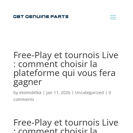
Free‑Play et tournois Live
: comment choisir la
plateforme qui vous fera
gagner
by
etomidetka
|
Jan 11, 2026
|
Uncategorized
|
0
comments
Free‑Play et tournois Live
: comment choisir la