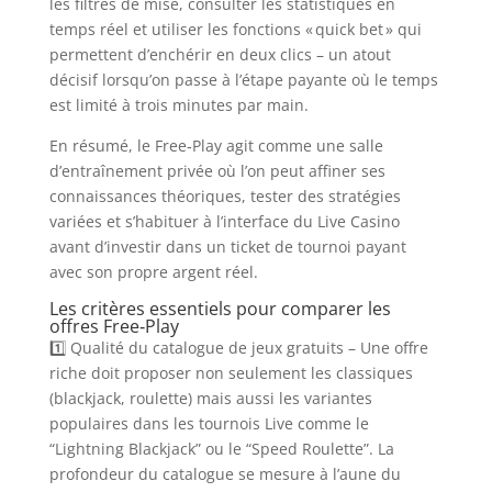
les filtres de mise, consulter les statistiques en
temps réel et utiliser les fonctions « quick bet » qui
permettent d’enchérir en deux clics – un atout
décisif lorsqu’on passe à l’étape payante où le temps
est limité à trois minutes par main.
En résumé, le Free‑Play agit comme une salle
d’entraînement privée où l’on peut affiner ses
connaissances théoriques, tester des stratégies
variées et s’habituer à l’interface du Live Casino
avant d’investir dans un ticket de tournoi payant
avec son propre argent réel.
Les critères essentiels pour comparer les
offres Free‑Play
1️⃣ Qualité du catalogue de jeux gratuits – Une offre
riche doit proposer non seulement les classiques
(blackjack, roulette) mais aussi les variantes
populaires dans les tournois Live comme le
“Lightning Blackjack” ou le “Speed Roulette”. La
profondeur du catalogue se mesure à l’aune du