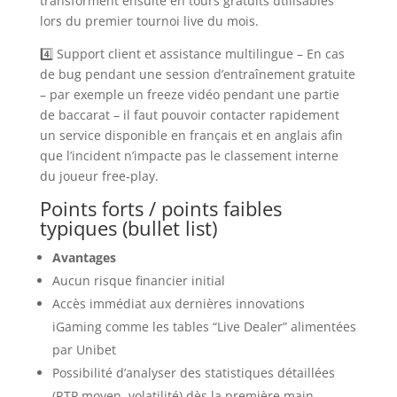
transforment ensuite en tours gratuits utilisables
lors du premier tournoi live du mois.
4️⃣ Support client et assistance multilingue – En cas
de bug pendant une session d’entraînement gratuite
– par exemple un freeze vidéo pendant une partie
de baccarat – il faut pouvoir contacter rapidement
un service disponible en français et en anglais afin
que l’incident n’impacte pas le classement interne
du joueur free‑play.
Points forts / points faibles
typiques (bullet list)
Avantages
Aucun risque financier initial
Accès immédiat aux dernières innovations
iGaming comme les tables “Live Dealer” alimentées
par Unibet
Possibilité d’analyser des statistiques détaillées
(RTP moyen, volatilité) dès la première main