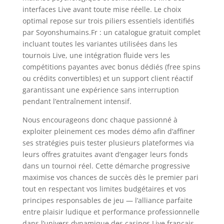
interfaces Live avant toute mise réelle. Le choix
optimal repose sur trois piliers essentiels identifiés
par Soyonshumains.Fr : un catalogue gratuit complet
incluant toutes les variantes utilisées dans les
tournois Live, une intégration fluide vers les
compétitions payantes avec bonus dédiés (free spins
ou crédits convertibles) et un support client réactif
garantissant une expérience sans interruption
pendant l’entraînement intensif.
Nous encourageons donc chaque passionné à
exploiter pleinement ces modes démo afin d’affiner
ses stratégies puis tester plusieurs plateformes via
leurs offres gratuites avant d’engager leurs fonds
dans un tournoi réel. Cette démarche progressive
maximise vos chances de succès dès le premier pari
tout en respectant vos limites budgétaires et vos
principes responsables de jeu — l’alliance parfaite
entre plaisir ludique et performance professionnelle
dans l’univers dynamique des casinos Live français