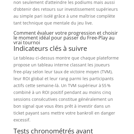
non seulement d’atteindre les podiums mais aussi
d’obtenir des retours sur investissement supérieurs
au simple pari isolé grâce à une maîtrise complète
tant technique que mentale du jeu live.
Comment évaluer votre progression et choisir
le moment idéal pour passer du Free‑Play au
vrai tournoi
Indicateurs clés à suivre
Le tableau ci‑dessus montre que chaque plateforme
propose un tableau interne classant les joueurs
free‑play selon leur taux de victoire moyen (TVM),
leur ROI global et leur rang parmi les participants
actifs cette semaine-là. Un TVM supérieur à 55 %
combiné à un ROI positif pendant au moins cinq
sessions consécutives constitue généralement un
bon signal que vous êtes prêt à investir dans un
ticket payant sans mettre votre bankroll en danger
excessif.
Tests chronométrés avant