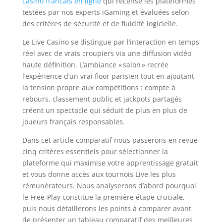
casino francais en ligne
qui recense les plateformes
testées par nos experts iGaming et évaluées selon
des critères de sécurité et de fluidité logicielle.
Le Live Casino se distingue par l’interaction en temps
réel avec de vrais croupiers via une diffusion vidéo
haute définition. L’ambiance « salon » recrée
l’expérience d’un vrai floor parisien tout en ajoutant
la tension propre aux compétitions : compte à
rebours, classement public et jackpots partagés
créent un spectacle qui séduit de plus en plus de
joueurs français responsables.
Dans cet article comparatif nous passerons en revue
cinq critères essentiels pour sélectionner la
plateforme qui maximise votre apprentissage gratuit
et vous donne accès aux tournois Live les plus
rémunérateurs. Nous analyserons d’abord pourquoi
le Free‑Play constitue la première étape cruciale,
puis nous détaillerons les points à comparer avant
de présenter un tableau comparatif des meilleures