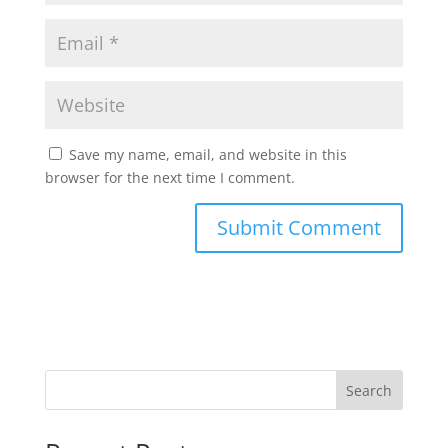
Save my name, email, and website in this
browser for the next time I comment.
Search