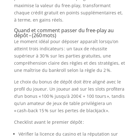
maximise la valeur du free‑play, transformant
chaque crédit gratuit en points supplémentaires et,
à terme, en gains réels.
Quand et comment passer du free‑play au
dépôt – (260 mots)
Le moment idéal pour déposer apparaît lorsqu’on
atteint trois indicateurs : un taux de réussite
supérieur à 30 % sur les parties gratuites, une
compréhension claire des règles et des stratégies, et
une maîtrise du bankroll selon la règle du 2 %.
Le choix du bonus de dépôt doit être aligné avec le
profil du joueur. Un joueur axé sur les slots profitera
d’un bonus « 100 % jusqu’à 200 € + 100 tours », tandis
qu’un amateur de jeux de table privilégiera un
« cash‑back 15 % sur les pertes de blackjack ».
Checklist avant le premier dépôt :
Vérifier la licence du casino et la réputation sur