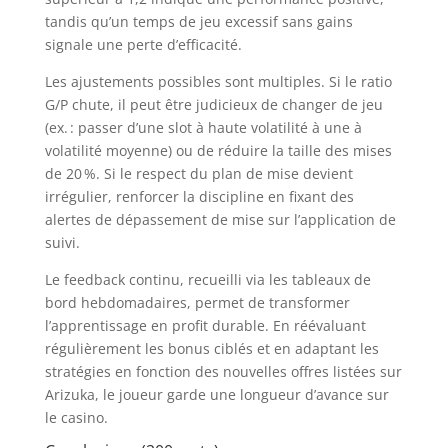
tandis qu’un temps de jeu excessif sans gains
signale une perte d’efficacité.
Les ajustements possibles sont multiples. Si le ratio
G/P chute, il peut être judicieux de changer de jeu
(ex. : passer d’une slot à haute volatilité à une à
volatilité moyenne) ou de réduire la taille des mises
de 20 %. Si le respect du plan de mise devient
irrégulier, renforcer la discipline en fixant des
alertes de dépassement de mise sur l’application de
suivi.
Le feedback continu, recueilli via les tableaux de
bord hebdomadaires, permet de transformer
l’apprentissage en profit durable. En réévaluant
régulièrement les bonus ciblés et en adaptant les
stratégies en fonction des nouvelles offres listées sur
Arizuka, le joueur garde une longueur d’avance sur
le casino.