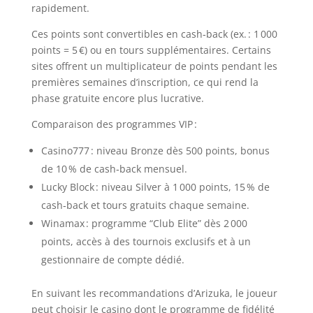
rapidement.
Ces points sont convertibles en cash‑back (ex. : 1 000
points = 5 €) ou en tours supplémentaires. Certains
sites offrent un multiplicateur de points pendant les
premières semaines d’inscription, ce qui rend la
phase gratuite encore plus lucrative.
Comparaison des programmes VIP :
Casino777 : niveau Bronze dès 500 points, bonus
de 10 % de cash‑back mensuel.
Lucky Block : niveau Silver à 1 000 points, 15 % de
cash‑back et tours gratuits chaque semaine.
Winamax : programme “Club Elite” dès 2 000
points, accès à des tournois exclusifs et à un
gestionnaire de compte dédié.
En suivant les recommandations d’Arizuka, le joueur
peut choisir le casino dont le programme de fidélité