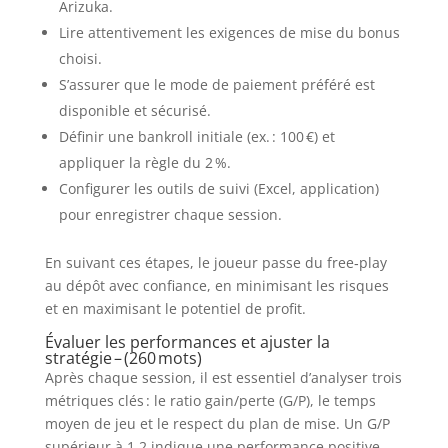
Arizuka.
Lire attentivement les exigences de mise du bonus
choisi.
S’assurer que le mode de paiement préféré est
disponible et sécurisé.
Définir une bankroll initiale (ex. : 100 €) et
appliquer la règle du 2 %.
Configurer les outils de suivi (Excel, application)
pour enregistrer chaque session.
En suivant ces étapes, le joueur passe du free‑play
au dépôt avec confiance, en minimisant les risques
et en maximisant le potentiel de profit.
Évaluer les performances et ajuster la
stratégie – (260 mots)
Après chaque session, il est essentiel d’analyser trois
métriques clés : le ratio gain/perte (G/P), le temps
moyen de jeu et le respect du plan de mise. Un G/P
supérieur à 1,2 indique une performance positive,