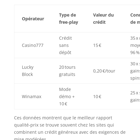
Type de
Valeur du
Cond
Opérateur
free‑play
crédit
de m
Crédit
35 x
Casino777
sans
15 €
moy
dépôt
96 %
30 x
Lucky
20 tours
0,20 €/tour
gain
Block
gratuits
spin
Mode
25 x
Winamax
démo +
10 €
gain
10 €
Ces données montrent que le meilleur rapport
qualité‑prix se trouve souvent chez les sites qui
combinent un crédit généreux avec des exigences de
mise modérées.