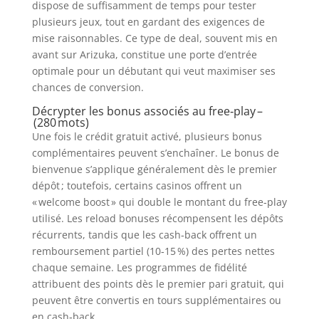
dispose de suffisamment de temps pour tester
plusieurs jeux, tout en gardant des exigences de
mise raisonnables. Ce type de deal, souvent mis en
avant sur Arizuka, constitue une porte d’entrée
optimale pour un débutant qui veut maximiser ses
chances de conversion.
Décrypter les bonus associés au free‑play –
(280 mots)
Une fois le crédit gratuit activé, plusieurs bonus
complémentaires peuvent s’enchaîner. Le bonus de
bienvenue s’applique généralement dès le premier
dépôt ; toutefois, certains casinos offrent un
« welcome boost » qui double le montant du free‑play
utilisé. Les reload bonuses récompensent les dépôts
récurrents, tandis que les cash‑back offrent un
remboursement partiel (10‑15 %) des pertes nettes
chaque semaine. Les programmes de fidélité
attribuent des points dès le premier pari gratuit, qui
peuvent être convertis en tours supplémentaires ou
en cash‑back.