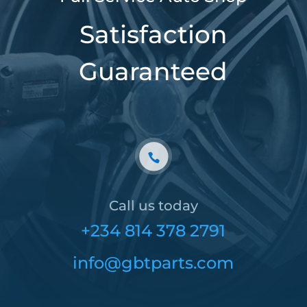
Satisfaction
Guaranteed
Call us today
+234 814 378 2791
info@gbtparts.com