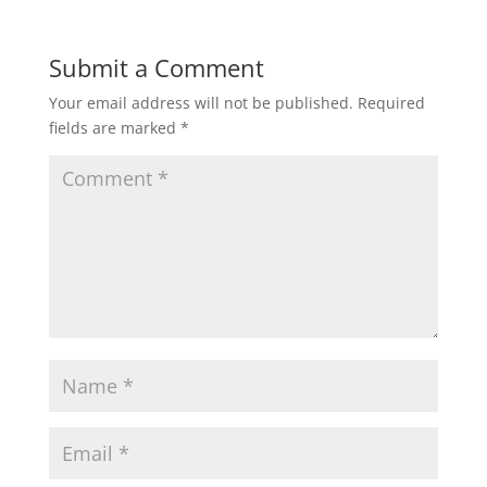
Submit a Comment
Your email address will not be published.
Required
fields are marked
*