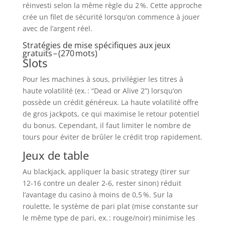
réinvesti selon la même règle du 2 %. Cette approche
crée un filet de sécurité lorsqu’on commence à jouer
avec de l’argent réel.
Stratégies de mise spécifiques aux jeux
gratuits – (270 mots)
Slots
Pour les machines à sous, privilégier les titres à
haute volatilité (ex. : “Dead or Alive 2”) lorsqu’on
possède un crédit généreux. La haute volatilité offre
de gros jackpots, ce qui maximise le retour potentiel
du bonus. Cependant, il faut limiter le nombre de
tours pour éviter de brûler le crédit trop rapidement.
Jeux de table
Au blackjack, appliquer la basic strategy (tirer sur
12‑16 contre un dealer 2‑6, rester sinon) réduit
l’avantage du casino à moins de 0,5 %. Sur la
roulette, le système de pari plat (mise constante sur
le même type de pari, ex. : rouge/noir) minimise les