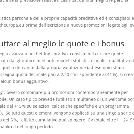
via se la previsione fallisce il cash‑back limita meglio le perdite
tistica personale delle proprie capacità predittive ed è consigliabil
echeuropa.eu prima dell’iscrizione a nuove promozioni legate agli e
uttare al meglio le quote e i bonus
tegia avanzata nel betting sportivo: consiste nel cercare quote
mata dal giocatore mediante modelli statistici o analisi qualitativa d
a quella derivante dalla propria valutazione (ad esempio stima
ssegna quota decimale pari a 2,40 corrispondente al 41 %), si crea
 alcun bonus aggiuntivo.
ing”, ovvero combinare più promozioni contemporaneamente per
ibile. Un caso tipico prevede l’utilizzo simultaneo di un welcome b
le del +15 % su selezioni calcistiche specifiche e un programma
 %. Se tutti questi elementi vengono applicati su una singola serie 
el 5 %, l’effetto cumulativo può spingere l’EV totale oltre il 12–15
 bankroll nel lungo periodo.