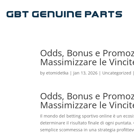
Odds, Bonus e Promoz
Massimizzare le Vincit
by
etomidetka
|
Jan 13, 2026
|
Uncategorized
Odds, Bonus e Promoz
Massimizzare le Vincit
Il mondo del betting sportivo online è un ecosi
determinare il risultato finale di ogni puntat
semplice scommessa in una strategia profittev