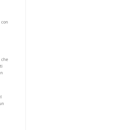
e con
k che
ti
un
l
 un
a