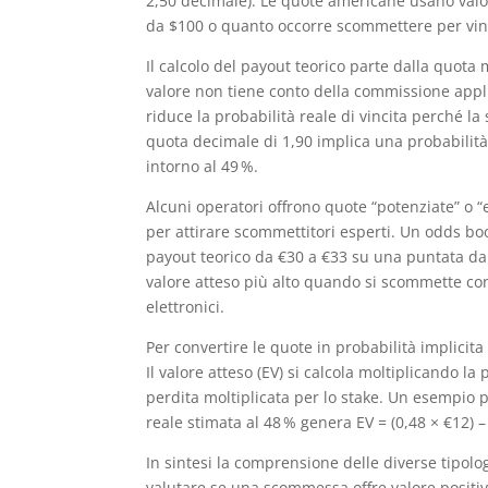
2,50 decimale). Le quote americane usano valor
da $100 o quanto occorre scommettere per vinc
Il calcolo del payout teorico parte dalla quota
valore non tiene conto della commissione appli
riduce la probabilità reale di vincita perché l
quota decimale di 1,90 implica una probabilità 
intorno al 49 %.
Alcuni operatori offrono quote “potenziate” o 
per attirare scommettitori esperti. Un odds bo
payout teorico da €30 a €33 su una puntata d
valore atteso più alto quando si scommette con 
elettronici.
Per convertire le quote in probabilità implicita
Il valore atteso (EV) si calcola moltiplicando la
perdita moltiplicata per lo stake. Un esempio p
reale stimata al 48 % genera EV = (0,48 × €12) 
In sintesi la comprensione delle diverse tipolo
valutare se una scommessa offre valore positi