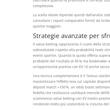
cash‑back quando la previsione è corretta; tutta
complessive.
La scelta ideale dipende quindi dall’analisi sta
consultare i report comparativi forniti da Scit
sportivi maggiori.
Strategie avanzate per sfr
Il value betting rappresenta il cuore della stra
sottovalutate rispetto alla probabilità reale sti
eventi sportivi. Quando la quota offerta super
probabile del risultato al 45 % ma bookmaker a
un’opportunità positiva con EV >0 anche senza
Una tecnica complementare è il “bonus stack
massimizzare l’effetto leva sul capitale dispon
deposit match +100 %, un odds boost settimana
fedeltà che restituisce cashback mensile dell’8
scommesse value betting con EV medio positivo d
rendendo molto più sostenibile la crescita del