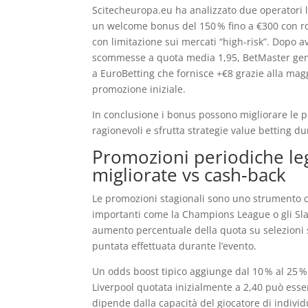
Scitecheuropa.eu ha analizzato due operatori 
un welcome bonus del 150 % fino a €300 con ro
con limitazione sui mercati “high‑risk”. Dopo ave
scommesse a quota media 1,95, BetMaster gene
a EuroBetting che fornisce +€8 grazie alla magg
promozione iniziale.
In conclusione i bonus possono migliorare le pro
ragionevoli e sfrutta strategie value betting dur
Promozioni periodiche lega
migliorate vs cash‑back
Le promozioni stagionali sono uno strumento 
importanti come la Champions League o gli Slam
aumento percentuale della quota su selezioni sp
puntata effettuata durante l’evento.
Un odds boost tipico aggiunge dal 10 % al 25 %
Liverpool quotata inizialmente a 2,40 può esser
dipende dalla capacità del giocatore di indivi