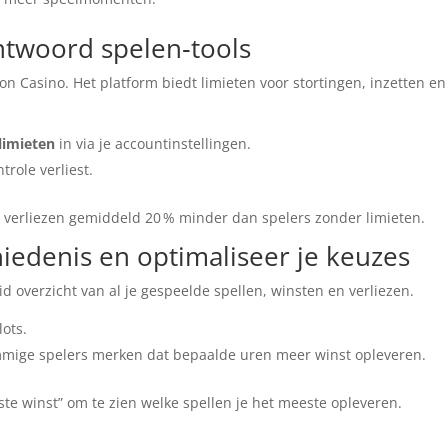
ntwoord spelen‑tools
n Casino. Het platform biedt limieten voor stortingen, inzetten en
 limieten
in via je accountinstellingen.
trole verliest.
n, verliezen gemiddeld 20 % minder dan spelers zonder limieten.
hiedenis en optimaliseer je keuzes
id overzicht van al je gespeelde spellen, winsten en verliezen.
lots.
mige spelers merken dat bepaalde uren meer winst opleveren.
ste winst” om te zien welke spellen je het meeste opleveren.