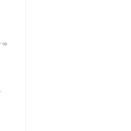
r op
.