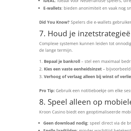
iDEAL
: ideaal voor Nederlandse spelers, dir
E‑wallets
: bieden anonimiteit en vaak nog sn
Did You Know?
Spelers die e‑wallets gebruike
7. Houd je inzetstrategie
Complexe systemen kunnen leiden tot onnodige 
de lange termijn.
Bepaal je bankroll
– stel een maximaal bedra
Kies een vaste eenheidsinzet
– bijvoorbeeld 
Verhoog of verlaag alleen bij winst of verli
Pro Tip:
Gebruik een notitieboekje om elke sessi
8. Speel alleen op mobiele
Kroon Casino biedt een geoptimaliseerde mobie
Geen download nodig
: speel direct via de 
Snelle laadtijden
: minder wachttijd beteke