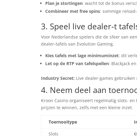
Plan je stortingen
: wacht tot de bonus versc
Combineer met free spins
: sommige reload‑
3. Speel live dealer‑t taf
Voor Nederlandse spelers die de sfeer van een
dealer‑tafels van Evolution Gaming.
Kies tafels met lage minimuminzet
: dit ver
Let op de RTP van tafelspellen
: Blackjack e
Industry Secret:
Live dealer‑games gebruiken m
4. Neem deel aan toernoo
Kroon Casino organiseert regelmatig slots‑ en
prijzen te winnen, zelfs met een kleine inzet.
Toernooitype
I
Slots
€