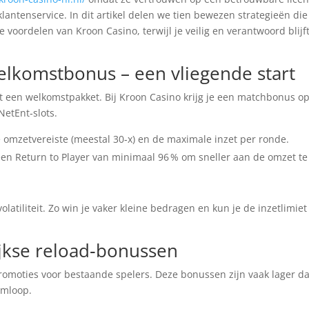
lantenservice. In dit artikel delen we tien bewezen strategieën die
 voordelen van Kroon Casino, terwijl je veilig en verantwoord blijf
elkomstbonus – een vliegende start
een welkomstpakket. Bij Kroon Casino krijg je een matchbonus op
NetEnt‑slots.
de omzetvereiste (meestal 30‑x) en de maximale inzet per ronde.
 een Return to Player van minimaal 96 % om sneller aan de omzet te
latiliteit. Zo win je vaker kleine bedragen en kun je de inzetlimiet
ijkse reload‑bonussen
romoties voor bestaande spelers. Deze bonussen zijn vaak lager d
omloop.