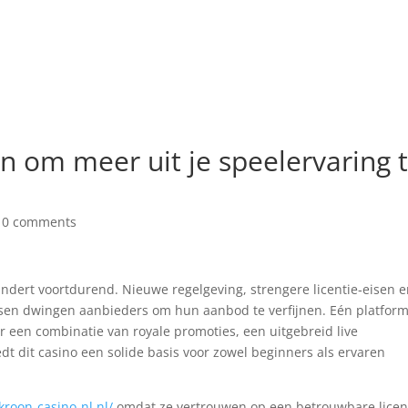
n om meer uit je speelervaring 
o
|
0 comments
ndert voortdurend. Nieuwe regelgeving, strengere licentie‑eisen 
sen dwingen aanbieders om hun aanbod te verfijnen. Eén platform
r een combinatie van royale promoties, een uitgebreid live
edt dit casino een solide basis voor zowel beginners als ervaren
/kroon-casino-nl.nl/
omdat ze vertrouwen op een betrouwbare licent