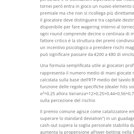
tornei però entra in gioco un nuovo elemento c
premiale ma che non si ricollega più direttam
il giocatore deve distinguere tra capitale destin
disponibile per fare wagering interno al torne
ogni round comprende decine o centinaia di ma
fattore critico è la struttura dei premi condivis
un incentivo psicologico a prendere rischi maggi
può significare passare da €200 a €80 di vinci
Una formula semplificata utile ai giocatori prof
rappresenta il numero medio di mani giocate ne
calcolata sulla base dell’RTP medio del tavolo Bl
funzione delle regole specifiche (dealer hits s
σ²≈0,25 allora Varianza≈12×0,25×0,44×0,56≈0,7
sulla percezione del rischio
Il premio comune agisce come catalizzatore e
superare lo standard deviation”) in un guadagno
cash‑out supera la soglia personale stabilita 
aumenta la propensione all’over‑betting nella 