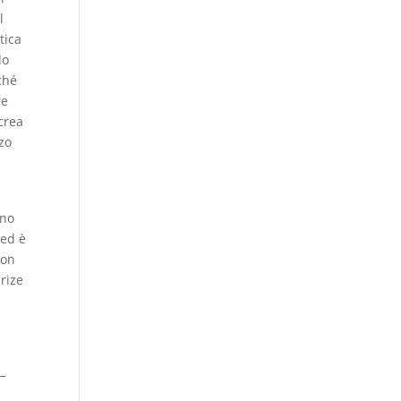
l
tica
lo
ché
re
 crea
rzo
ano
 ed è
con
rize
 —