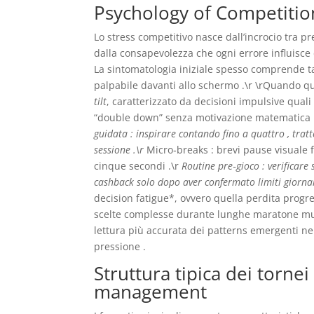
Psychology of Competition:
Lo stress competitivo nasce dall’incrocio tra p
dalla consapevolezza che ogni errore influisce 
La sintomatologia iniziale spesso comprende tac
palpabile davanti allo schermo .\r \rQuando q
tilt
, caratterizzato da decisioni impulsive quali
“double down” senza motivazione matematica .\r
guidata : inspirare contando fino a quattro , trat
sessione .\r
Micro‑breaks : brevi pause visuale 
cinque secondi .\r
Routine pre‐gioco : verificare
cashback solo dopo aver confermato limiti giornali
decision fatigue*, ovvero quella perdita progr
scelte complesse durante lunghe maratone multi
lettura più accurata dei patterns emergenti ne
pressione .
Struttura tipica dei tornei
management