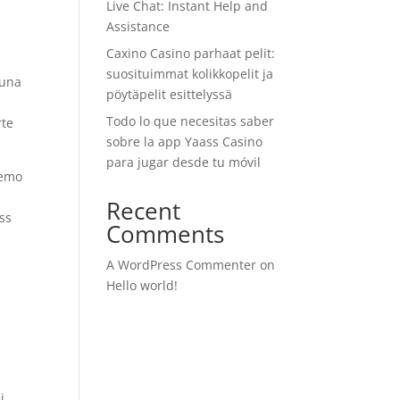
Live Chat: Instant Help and
Assistance
a
Caxino Casino parhaat pelit:
suosituimmat kolikkopelit ja
 una
pöytäpelit esittelyssä
i
Todo lo que necesitas saber
rte
sobre la app Yaass Casino
para jugar desde tu móvil
remo
Recent
ess
Comments
A WordPress Commenter
on
Hello world!
n
i