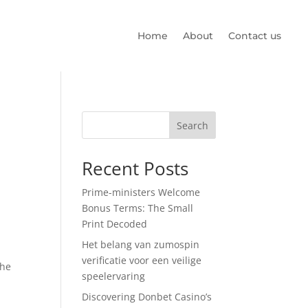
Home
About
Contact us
Search
Recent Posts
Prime-ministers Welcome
Bonus Terms: The Small
Print Decoded
Het belang van zumospin
verificatie voor een veilige
che
speelervaring
Discovering Donbet Casino’s