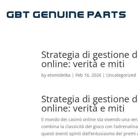
Strategia di gestione d
online: verità e miti
by
etomidetka
|
Feb 16, 2026
|
Uncategorized
Strategia di gestione d
online: verità e miti
Il mondo dei casinò online sta vivendo una vera
combina la classicità del gioco con l’adrenalin
questi eventi spinti dall’entusiasmo dei premi c