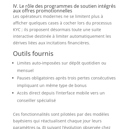
IV. Le rôle des programmes de soutien intégrés
aux offres promotionnelles
Les opérateurs modernes ne se limitent plus à
afficher quelques cases à cocher lors du processus
KYC ; ils proposent désormais toute une suite
interactive destinée à limiter automatiquement les
dérives liées aux incitations financières.
Outils fournis
Limites auto‑imposées sur dépôt quotidien ou
mensuel
Pauses obligatoires après trois pertes consécutives
impliquant un même type de bonus
Accès direct depuis l’interface mobile vers un
conseiller spécialisé
Ces fonctionnalités sont pilotées par des modèles
bayésiens qui réactualisent chaque jour leurs
paramètres (α, β) suivant l’évolution observée chez