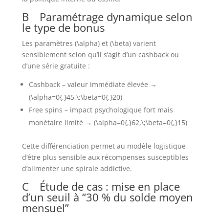
B Paramétrage dynamique selon
le type de bonus
Les paramètres (\alpha) et (\beta) varient
sensiblement selon qu’il s’agit d’un cashback ou
d’une série gratuite :
Cashback – valeur immédiate élevée →
(\alpha=0{,}45,\;\beta=0{,}20)
Free spins – impact psychologique fort mais
monétaire limité → (\alpha=0{,}62,\;\beta=0{,}15)
Cette différenciation permet au modèle logistique
d’être plus sensible aux récompenses susceptibles
d’alimenter une spirale addictive.
C Étude de cas : mise en place
d’un seuil à “30 % du solde moyen
mensuel”