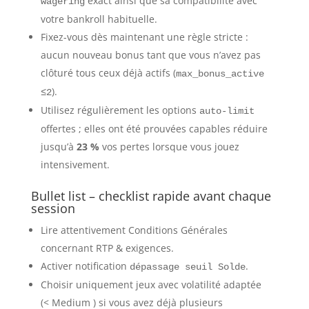
exact ainsi que sa compatibilité avec
wagering
votre bankroll habituelle.
Fixez-vous dès maintenant une règle stricte :
aucun nouveau bonus tant que vous n’avez pas
clôturé tous ceux déjà actifs (
max_bonus_active
).
≤2
Utilisez régulièrement les options
auto-limit
offertes ; elles ont été prouvées capables réduire
jusqu’à
23 %
vos pertes lorsque vous jouez
intensivement.
Bullet list – checklist rapide avant chaque
session
Lire attentivement Conditions Générales
concernant RTP & exigences.
Activer notification
.
dépassage seuil Solde
Choisir uniquement jeux avec volatilité adaptée
(< Medium ) si vous avez déjà plusieurs