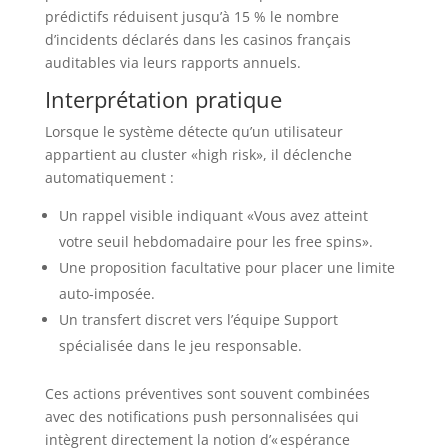
prédictifs réduisent jusqu’à 15 % le nombre
d’incidents déclarés dans les casinos français
auditables via leurs rapports annuels.
Interprétation pratique
Lorsque le système détecte qu’un utilisateur
appartient au cluster «high risk», il déclenche
automatiquement :
Un rappel visible indiquant «Vous avez atteint
votre seuil hebdomadaire pour les free spins».
Une proposition facultative pour placer une limite
auto‑imposée.
Un transfert discret vers l’équipe Support
spécialisée dans le jeu responsable.
Ces actions préventives sont souvent combinées
avec des notifications push personnalisées qui
intègrent directement la notion d’« espérance