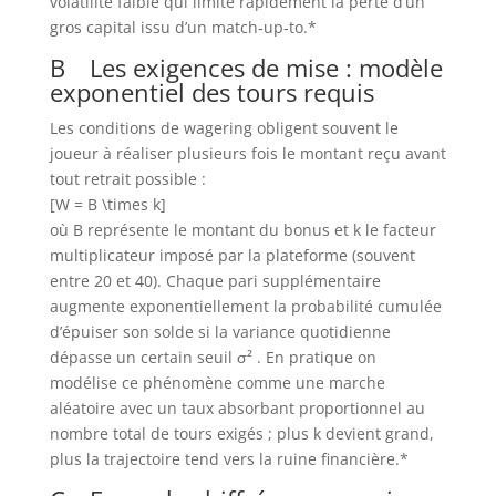
volatilité faible qui limite rapidement la perte d’un
gros capital issu d’un match‑up‑to.*
B Les exigences de mise : modèle
exponentiel des tours requis
Les conditions de wagering obligent souvent le
joueur à réaliser plusieurs fois le montant reçu avant
tout retrait possible :
[W = B \times k]
où B représente le montant du bonus et k le facteur
multiplicateur imposé par la plateforme (souvent
entre 20 et 40). Chaque pari supplémentaire
augmente exponentiellement la probabilité cumulée
d’épuiser son solde si la variance quotidienne
dépasse un certain seuil σ² . En pratique on
modélise ce phénomène comme une marche
aléatoire avec un taux absorbant proportionnel au
nombre total de tours exigés ; plus k devient grand,
plus la trajectoire tend vers la ruine financière.*