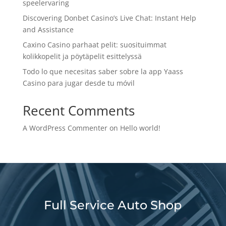
speelervaring
Discovering Donbet Casino’s Live Chat: Instant Help
and Assistance
Caxino Casino parhaat pelit: suosituimmat
kolikkopelit ja pöytäpelit esittelyssä
Todo lo que necesitas saber sobre la app Yaass
Casino para jugar desde tu móvil
Recent Comments
A WordPress Commenter
on
Hello world!
Full Service Auto Shop