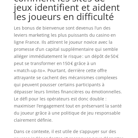
jeux identifient et aident
les joueurs en difficulté
Les bonus de bienvenue sont devenus l’un des
leviers marketing les plus puissants du casino en
ligne France. Ils attirent le joueur novice avec la
promesse d’un capital supplémentaire qui semble
alléger immédiatement le risque : un dépôt de 50 €
peut se transformer en 150 € grâce à un
« match‑up‑to ». Pourtant, derrière cette offre
attrayante se cachent des mécanismes complexes
qui peuvent pousser certains participants à
dépasser leurs limites financières ou émotionnelles.
Le défi pour les opérateurs est donc double :
maximiser l’engagement tout en préservant la santé
du joueur grâce à une politique de jeu responsable
clairement définie.
Dans ce contexte, il est utile de s’appuyer sur des