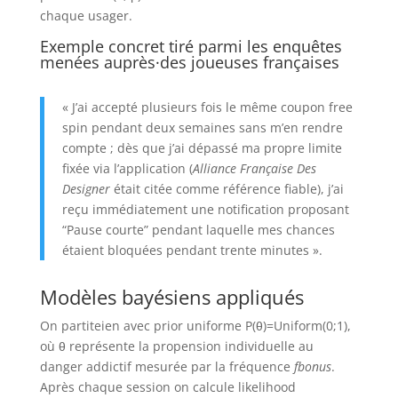
chaque usager.
Exemple concret tiré parmi les enquêtes
menées auprès·des joueuses françaises
« J’ai accepté plusieurs fois le même coupon free
spin pendant deux semaines sans m’en rendre
compte ; dès que j’ai dépassé ma propre limite
fixée via l’application (
Alliance Française Des
Designer
était citée comme référence fiable), j’ai
reçu immédiatement une notification proposant
“Pause courte” pendant laquelle mes chances
étaient bloquées pendant trente minutes ».
Modèles bayésiens appliqués
On partiteien avec prior uniforme P(θ)=Uniform(0;1),
où θ représente la propension individuelle au
danger addictif mesurée par la fréquence
f
bonus
.
Après chaque session on calcule likelihood