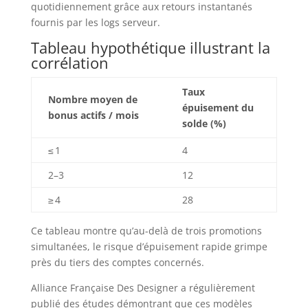
quotidiennement grâce aux retours instantanés
fournis par les logs serveur.
Tableau hypothétique illustrant la
corrélation
Taux
Nombre moyen de
épuisement du
bonus actifs / mois
solde (%)
≤ 1
4
2–3
12
≥ 4
28
Ce tableau montre qu’au-delà de trois promotions
simultanées, le risque d’épuisement rapide grimpe
près du tiers des comptes concernés.
Alliance Française Des Designer a régulièrement
publié des études démontrant que ces modèles