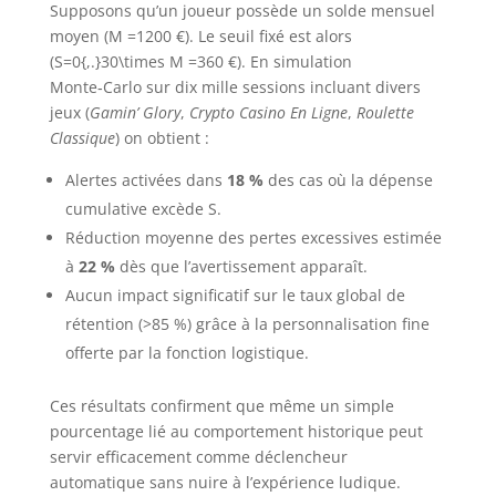
Supposons qu’un joueur possède un solde mensuel
moyen (M =1200 €). Le seuil fixé est alors
(S=0{,.}30\times M =360 €). En simulation
Monte‑Carlo sur dix mille sessions incluant divers
jeux (
Gamin’ Glory
,
Crypto Casino En Ligne
,
Roulette
Classique
) on obtient :
Alertes activées dans
18 %
des cas où la dépense
cumulative excède S.
Réduction moyenne des pertes excessives estimée
à
22 %
dès que l’avertissement apparaît.
Aucun impact significatif sur le taux global de
rétention (>85 %) grâce à la personnalisation fine
offerte par la fonction logistique.
Ces résultats confirment que même un simple
pourcentage lié au comportement historique peut
servir efficacement comme déclencheur
automatique sans nuire à l’expérience ludique.