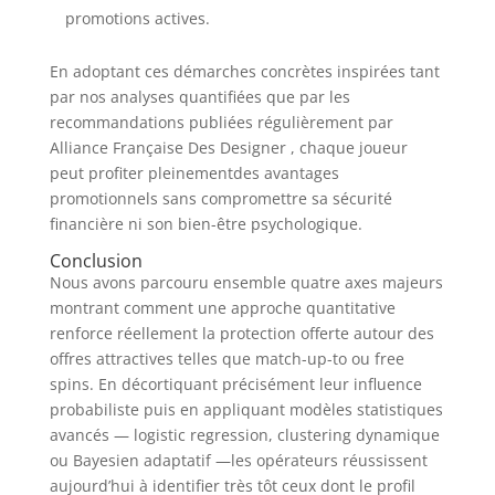
promotions actives.
En adoptant ces démarches concrètes inspirées tant
par nos analyses quantifiées que par les
recommandations publiées régulièrement par
Alliance Française Des Designer , chaque joueur
peut profiter pleinementdes avantages
promotionnels sans compromettre sa sécurité
financière ni son bien-être psychologique.
Conclusion
Nous avons parcouru ensemble quatre axes majeurs
montrant comment une approche quantitative
renforce réellement la protection offerte autour des
offres attractives telles que match-up-to ou free
spins. En décortiquant précisément leur influence
probabiliste puis en appliquant modèles statistiques
avancés — logistic regression, clustering dynamique
ou Bayesien adaptatif —les opérateurs réussissent
aujourd’hui à identifier très tôt ceux dont le profil