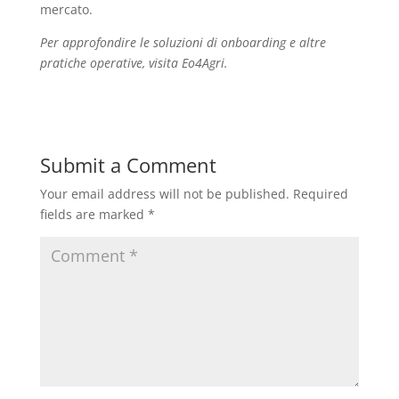
mercato.
Per approfondire le soluzioni di onboarding e altre
pratiche operative, visita Eo4Agri.
Submit a Comment
Your email address will not be published.
Required
fields are marked
*