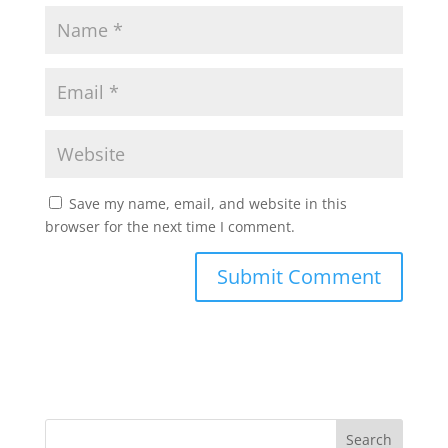
Save my name, email, and website in this
browser for the next time I comment.
Search