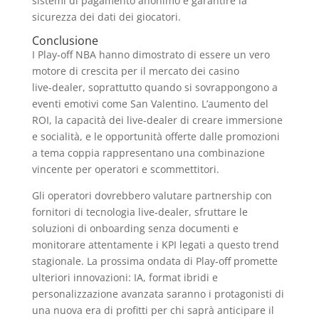
sistemi di pagamento anonimo e garantire la
sicurezza dei dati dei giocatori.
Conclusione
I Play‑off NBA hanno dimostrato di essere un vero
motore di crescita per il mercato dei casino
live‑dealer, soprattutto quando si sovrappongono a
eventi emotivi come San Valentino. L’aumento del
ROI, la capacità dei live‑dealer di creare immersione
e socialità, e le opportunità offerte dalle promozioni
a tema coppia rappresentano una combinazione
vincente per operatori e scommettitori.
Gli operatori dovrebbero valutare partnership con
fornitori di tecnologia live‑dealer, sfruttare le
soluzioni di onboarding senza documenti e
monitorare attentamente i KPI legati a questo trend
stagionale. La prossima ondata di Play‑off promette
ulteriori innovazioni: IA, format ibridi e
personalizzazione avanzata saranno i protagonisti di
una nuova era di profitti per chi saprà anticipare il