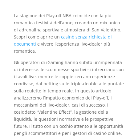
La stagione dei Play‑off NBA coincide con la più
romantica festività dell’anno, creando un mix unico
di adrenalina sportiva e atmosfera di San Valentino.
Scopri come aprire un
casinò senza richiesta di
documenti
e vivere l’esperienza live‑dealer più
romantica.
Gli operatori di iGaming hanno subito un’impennata
di interesse: le scommesse sportivi si intrecciano con
i tavoli live, mentre le coppie cercano esperienze
condivise, dal betting sulle triple‑double alle puntate
sulla roulette in tempo reale. In questo articolo
analizzeremo l’impatto economico dei Play‑off, i
meccanismi dei live‑dealer, casi di successo, il
cosiddetto “Valentine Effect”, la gestione della
liquidità, le questioni normative e le prospettive
future. Il tutto con un occhio attento alle opportunità
per gli scommettitori e per i gestori di casinò online,