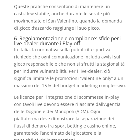
Queste pratiche consentono di mantenere un
cash‑flow stabile, anche durante le serate più
movimentate di San Valentino, quando la domanda
di gioco d’azzardo raggiunge il suo picco.
6. Regolamentazione e compliance: sfide per i
live‑dealer durante i Play‑off
In Italia, la normativa sulla pubblicità sportiva
richiede che ogni comunicazione includa avvisi sul
gioco responsabile e che non si sfrutti la stagionalità
per indurre vulnerabilità. Per i live‑dealer, ciò
significa limitare le promozioni “valentine‑only” a un
massimo del 15 % del budget marketing complessivo.
Le licenze per l’integrazione di scommesse in‑play
con tavoli live devono essere rilasciate dall’Agenzia
delle Dogane e dei Monopoli (ADM). Ogni
piattaforma deve dimostrare la separazione dei
flussi di denaro tra sport betting e casino online,
garantendo l’anonimato del giocatore e la