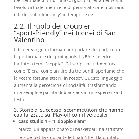
(percentuale di tiro, ritmo di gioco) direttamente sul
tavolo virtuale, mentre le UI personalizzate mostrano
offerte “valentine‑only” in tempo reale.
2.2. Il ruolo dei croupier
“sport‑friendly” nei tornei di San
Valentino
I dealer vengono formati per parlare di sport, citare
le performance dei protagonisti NBA e inserire
battute a tema “coppia”. Gli script includono frasi
come “E ora, come un tiro da tre punti, speriamo che
la vostra fortuna atterri in rosso”. Questo linguaggio
aumenta la percezione di socialità, trasformando
una semplice partita di blackjack in un’esperienza di
festa.
3. Storie di successo: scommettitori che hanno
capitalizzato sui Play‑off con i live‑dealer
Caso studio 1 – “Il doppio slam”
Marco, un appassionato di basketball, ha sfruttato
le side‑bet live durante le finali NBA. Ha puntato