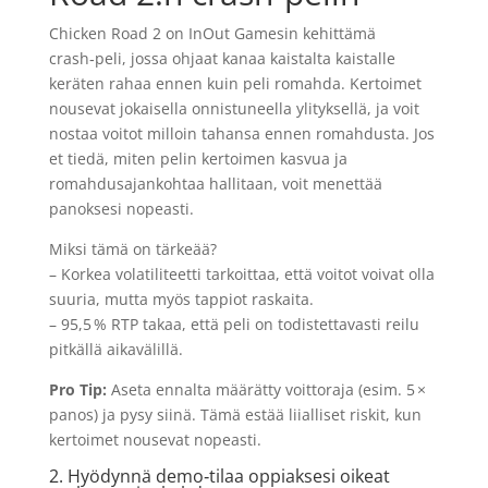
Chicken Road 2 on InOut Gamesin kehittämä
crash‑peli, jossa ohjaat kanaa kaistalta kaistalle
keräten rahaa ennen kuin peli romahda. Kertoimet
nousevat jokaisella onnistuneella ylityksellä, ja voit
nostaa voitot milloin tahansa ennen romahdusta. Jos
et tiedä, miten pelin kertoimen kasvua ja
romahdusajankohtaa hallitaan, voit menettää
panoksesi nopeasti.
Miksi tämä on tärkeää?
– Korkea volatiliteetti tarkoittaa, että voitot voivat olla
suuria, mutta myös tappiot raskaita.
– 95,5 % RTP takaa, että peli on todistettavasti reilu
pitkällä aikavälillä.
Pro Tip:
Aseta ennalta määrätty voittoraja (esim. 5 ×
panos) ja pysy siinä. Tämä estää liialliset riskit, kun
kertoimet nousevat nopeasti.
2. Hyödynnä demo‑tilaa oppiaksesi oikeat