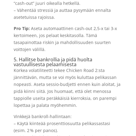
“cash‑out” juuri oikealla hetkellä.
– Vähentää stressiä ja auttaa pysymään ennalta
asetetuissa rajoissa.
Pro Tip:
Aseta automaattinen cash‑out 2,5‑x tai 3‑x
kertoimeen, jos pelaat keskitasolla. Tämä
tasapainottaa riskin ja mahdollisuuden suurten
voittojen välillä.
5. Hallitse bankrollia ja pidä huolta
vastuullisesta pelaamisesta
Korkea volatiliteetti tekee Chicken Road 2:sta
jännittävän, mutta se voi myös kuluttaa pelikassan
nopeasti. Aseta sessio‑budjetti ennen kuin aloitat, ja
pidä kiinni siitä. Jos huomaat, että olet menossa
tappiolle useita peräkkäisiä kierroksia, on parempi
lopettaa ja palata myöhemmin.
Vinkkejä bankroll‑hallintaan:
– Käytä kiinteää prosenttiosuutta pelikassastasi
(esim. 2 % per panos).