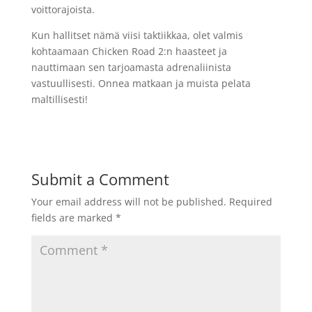
voittorajoista.
Kun hallitset nämä viisi taktiikkaa, olet valmis
kohtaamaan Chicken Road 2:n haasteet ja
nauttimaan sen tarjoamasta adrenaliinista
vastuullisesti. Onnea matkaan ja muista pelata
maltillisesti!
Submit a Comment
Your email address will not be published.
Required
fields are marked
*