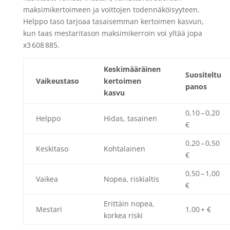
maksimikertoimeen ja voittojen todennäköisyyteen.
Helppo taso tarjoaa tasaisemman kertoimen kasvun,
kun taas mestaritason maksimi­kerroin voi yltää jopa
x3 608 885.
Keskimääräinen
Suositeltu
Vaikeustaso
kertoimen
panos
kasvu
0,10 – 0,20
Helppo
Hidas, tasainen
€
0,20 – 0,50
Keskitaso
Kohtalainen
€
0,50 – 1,00
Vaikea
Nopea, riskialtis
€
Erittäin nopea,
Mestari
1,00 + €
korkea riski