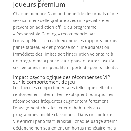
joueurs premium
Chaque membre Diamond bénéficie désormais d’une
session mensuelle gratuite avec un spécialiste en
prévention addiction affilié au programme
« Responsible Gaming » recommandé par
Foxieapp.Net . Le coach examine les rapports fournis
par le tableau VIP et propose soit une adaptation
immédiate des limites soit l’inscription volontaire à
un programme « pause jeu » pouvant durer jusqu’à
six semaines sans pénalité ni perte de points fidélité.
Impact psychologique des récompenses VIP
sur le comportement de jeu
Les théories comportementales telles que celle du
renforcement intermittent expliquent pourquoi les
récompenses fréquentes augmentent fortement
l’engagement chez les joueurs habituels aux
programmes fidélité classiques . Dans un contexte
VIP enrichi par Smart Bankroll , chaque badge atteint
déclenche non seulement un bonus monétaire mais