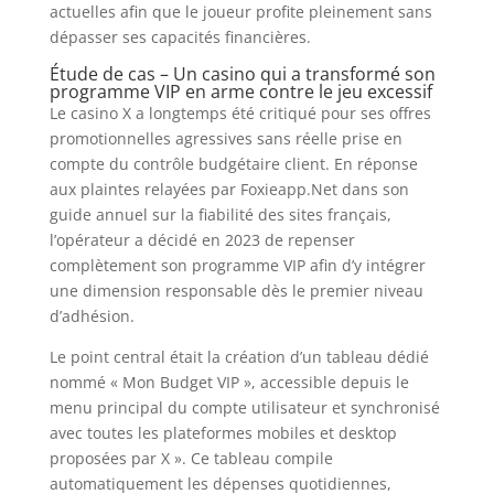
actuelles afin que le joueur profite pleinement sans
dépasser ses capacités financières.
Étude de cas – Un casino qui a transformé son
programme VIP en arme contre le jeu excessif
Le casino X a longtemps été critiqué pour ses offres
promotionnelles agressives sans réelle prise en
compte du contrôle budgétaire client. En réponse
aux plaintes relayées par Foxieapp.Net dans son
guide annuel sur la fiabilité des sites français,
l’opérateur a décidé en 2023 de repenser
complètement son programme VIP afin d’y intégrer
une dimension responsable dès le premier niveau
d’adhésion.
Le point central était la création d’un tableau dédié
nommé « Mon Budget VIP », accessible depuis le
menu principal du compte utilisateur et synchronisé
avec toutes les plateformes mobiles et desktop
proposées par X ». Ce tableau compile
automatiquement les dépenses quotidiennes,