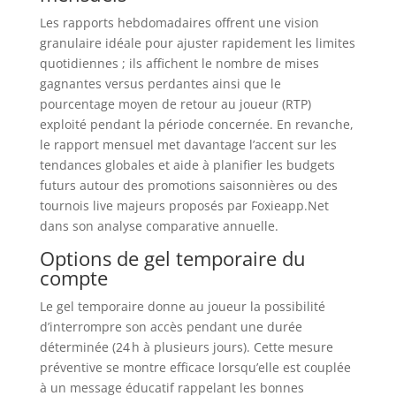
Les rapports hebdomadaires offrent une vision
granulaire idéale pour ajuster rapidement les limites
quotidiennes ; ils affichent le nombre de mises
gagnantes versus perdantes ainsi que le
pourcentage moyen de retour au joueur (RTP)
exploité pendant la période concernée. En revanche,
le rapport mensuel met davantage l’accent sur les
tendances globales et aide à planifier les budgets
futurs autour des promotions saisonnières ou des
tournois live majeurs proposés par Foxieapp.Net
dans son analyse comparative annuelle.
Options de gel temporaire du
compte
Le gel temporaire donne au joueur la possibilité
d’interrompre son accès pendant une durée
déterminée (24 h à plusieurs jours). Cette mesure
préventive se montre efficace lorsqu’elle est couplée
à un message éducatif rappelant les bonnes