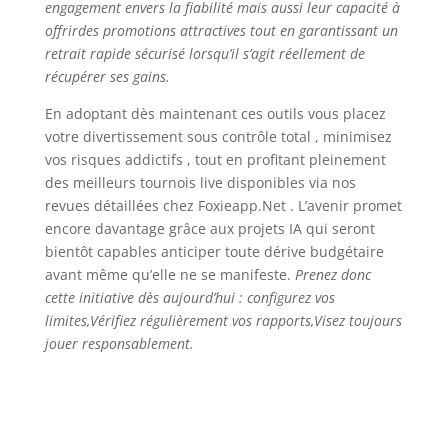
engagement envers la fiabilité mais aussi leur capacité à
offrirdes promotions attractives tout en garantissant un
retrait rapide sécurisé lorsqu’il s’agit réellement de
récupérer ses gains.
En adoptant dès maintenant ces outils vous placez
votre divertissement sous contrôle total , minimisez
vos risques addictifs , tout en profitant pleinement
des meilleurs tournois live disponibles via nos
revues détaillées chez Foxieapp.Net . L’avenir promet
encore davantage grâce aux projets IA qui seront
bientôt capables anticiper toute dérive budgétaire
avant même qu’elle ne se manifeste.
Prenez donc
cette initiative dès aujourd’hui : configurez vos
limites,Vérifiez régulièrement vos rapports,Visez toujours
jouer responsablement.