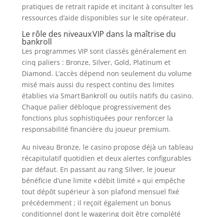
pratiques de retrait rapide et incitant à consulter les
ressources d’aide disponibles sur le site opérateur.
Le rôle des niveaux VIP dans la maîtrise du
bankroll
Les programmes VIP sont classés généralement en
cinq paliers : Bronze, Silver, Gold, Platinum et
Diamond. L’accès dépend non seulement du volume
misé mais aussi du respect continu des limites
établies via Smart Bankroll ou outils natifs du casino.
Chaque palier débloque progressivement des
fonctions plus sophistiquées pour renforcer la
responsabilité financière du joueur premium.
Au niveau Bronze, le casino propose déjà un tableau
récapitulatif quotidien et deux alertes configurables
par défaut. En passant au rang Silver, le joueur
bénéficie d’une limite « débit limité » qui empêche
tout dépôt supérieur à son plafond mensuel fixé
précédemment ; il reçoit également un bonus
conditionnel dont le wagering doit être complété