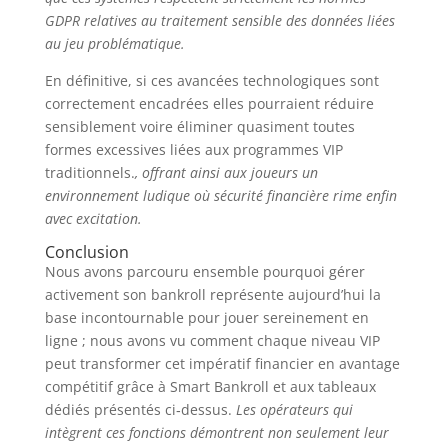
GDPR relatives au traitement sensible des données liées
au jeu problématique.
En définitive, si ces avancées technologiques sont
correctement encadrées elles pourraient réduire
sensiblement voire éliminer quasiment toutes
formes excessives liées aux programmes VIP
traditionnels.
, offrant ainsi aux joueurs un
environnement ludique où sécurité financière rime enfin
avec excitation.
Conclusion
Nous avons parcouru ensemble pourquoi gérer
activement son bankroll représente aujourd’hui la
base incontournable pour jouer sereinement en
ligne ; nous avons vu comment chaque niveau VIP
peut transformer cet impératif financier en avantage
compétitif grâce à Smart Bankroll et aux tableaux
dédiés présentés ci‑dessus.
Les opérateurs qui
intègrent ces fonctions démontrent non seulement leur