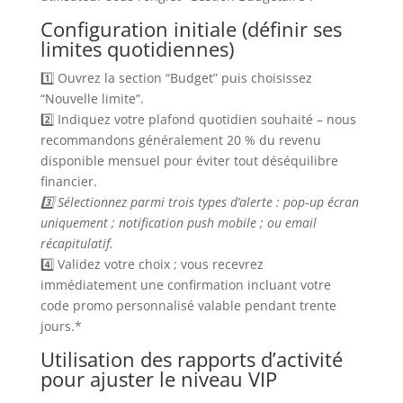
Configuration initiale (définir ses
limites quotidiennes)
1️⃣ Ouvrez la section “Budget” puis choisissez
“Nouvelle limite”.
2️⃣ Indiquez votre plafond quotidien souhaité – nous
recommandons généralement 20 % du revenu
disponible mensuel pour éviter tout déséquilibre
financier.
3️⃣ Sélectionnez parmi trois types d’alerte : pop‑up écran
uniquement ; notification push mobile ; ou email
récapitulatif.
4️⃣ Validez votre choix ; vous recevrez
immédiatement une confirmation incluant votre
code promo personnalisé valable pendant trente
jours.*
Utilisation des rapports d’activité
pour ajuster le niveau VIP