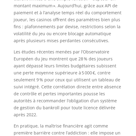
montant maximum ». Aujourd’hui, grâce aux API de
paiement et à l’analyse temps réel du comportement
joueur, les casinos offrent des paramètres bien plus
fins : plafonnements par devise, restrictions selon la
volatilité du jeu ou encore blocage automatique
après plusieurs mises perdantes consécutives.
Les études récentes menées par l’Observatoire
Européen du Jeu montrent que 28 % des joueurs
ayant dépassé leurs limites budgétaires subissent
une perte moyenne supérieure à 5 000 €, contre
seulement 9 % pour ceux qui utilisent un tableau de
suivi intégré. Cette corrélation directe entre absence
de contrôle et pertes importantes pousse les
autorités à recommander l’obligation d’un système
de gestion du bankroll pour toute licence délivrée
après 2022.
En pratique, la maîtrise financière agit comme
première barrière contre l’addiction : elle impose un