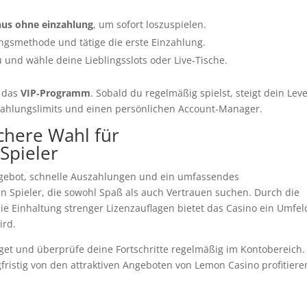
us ohne einzahlung
, um sofort loszuspielen.
gsmethode und tätige die erste Einzahlung.
und wähle deine Lieblingsslots oder Live‑Tische.
n das
VIP‑Programm
. Sobald du regelmäßig spielst, steigt dein Leve
ahlungslimits und einen persönlichen Account‑Manager.
ichere Wahl für
Spieler
gebot, schnelle Auszahlungen und ein umfassendes
 an Spieler, die sowohl Spaß als auch Vertrauen suchen. Durch die
die Einhaltung strenger Lizenzauflagen bietet das Casino ein Umfeld
ird.
get und überprüfe deine Fortschritte regelmäßig im Kontobereich.
gfristig von den attraktiven Angeboten von Lemon Casino profitiere