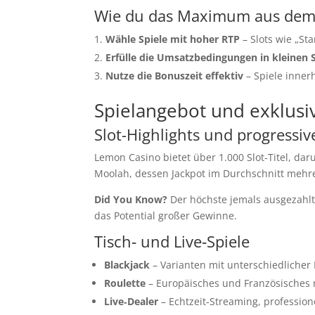
Wie du das Maximum aus dem
Wähle Spiele mit hoher RTP
– Slots wie „St
Erfülle die Umsatzbedingungen in kleinen 
Nutze die Bonuszeit effektiv
– Spiele innerh
Spielangebot und exklusi
Slot-Highlights und progressiv
Lemon Casino bietet über 1.000 Slot‑Titel, dar
Moolah, dessen Jackpot im Durchschnitt mehr
Did You Know?
Der höchste jemals ausgezahlte
das Potential großer Gewinne.
Tisch‑ und Live‑Spiele
Blackjack
– Varianten mit unterschiedlicher 
Roulette
– Europäisches und Französisches m
Live‑Dealer
– Echtzeit‑Streaming, profession