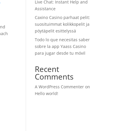
Live Chat: Instant Help and
o
Assistance
Caxino Casino parhaat pelit:
suosituimmat kolikkopelit ja
und
pöytäpelit esittelyssä
 nach
Todo lo que necesitas saber
sobre la app Yaass Casino
para jugar desde tu móvil
Recent
Comments
A WordPress Commenter
on
Hello world!
m