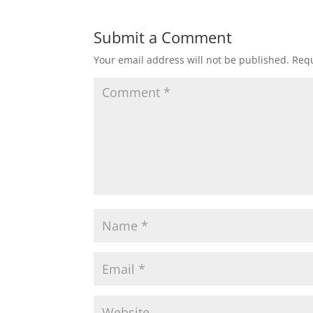
Submit a Comment
Your email address will not be published.
Requ