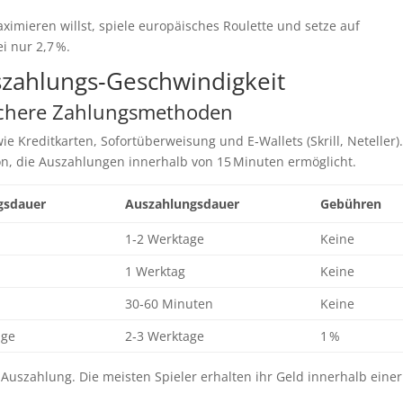
ieren willst, spiele europäisches Roulette und setze auf
i nur 2,7 %.
zahlungs‑Geschwindigkeit
ichere Zahlungsmethoden
 Kreditkarten, Sofortüberweisung und E‑Wallets (Skrill, Neteller)
n, die Auszahlungen innerhalb von 15 Minuten ermöglicht.
gsdauer
Auszahlungsdauer
Gebühren
1‑2 Werktage
Keine
1 Werktag
Keine
30‑60 Minuten
Keine
age
2‑3 Werktage
1 %
 Auszahlung. Die meisten Spieler erhalten ihr Geld innerhalb einer