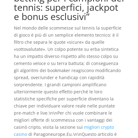
tennis: superfici, jackpot
e bonus esclusivi”
Nel mondo delle scommesse sul tennis la superficie
di gioco è più di un semplice elemento tecnico: è il
filtro che separa le quote «sicure» da quelle
«sottovalutate». Un colpo potente su erba sintetica
ha un impatto diverso rispetto allo stesso colpo su
cemento veloce o su terra battuta; di conseguenza
gli algoritmi dei bookmaker reagiscono modificando
spread, over/under e handicap con rapidità
sorprendente. I grandi campioni amplificano
ulteriormente questo effetto perché le loro
statistiche specifiche per superficie diventano la
chiave per individuare valore reale nelle puntate
pre‑match e live.\n\nPer chi vuole combinare le
migliori offerte di scommessa con i vantaggi dei
casinò cripto, visita la sezione sui
migliori crypto
casino
di Paragoneurope.Eu.\n\nQuesto articolo è