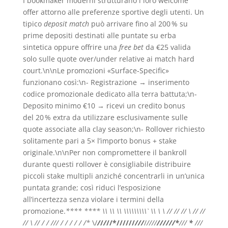
I bookmaker moderni strutturano i loro welcome
offer attorno alle preferenze sportive degli utenti. Un
tipico
deposit match
può arrivare fino al 200 % su
prime depositi destinati alle puntate su erba
sintetica oppure offrire una
free bet
da €25 valida
solo sulle quote over/under relative ai match hard
court.\n\nLe promozioni «Surface‑Specific»
funzionano così:\n- Registrazione → inserimento
codice promozionale dedicato alla terra battuta;\n-
Deposito minimo €10 → ricevi un credito bonus
del 20 % extra da utilizzare esclusivamente sulle
quote associate alla clay season;\n- Rollover richiesto
solitamente pari a 5× l’importo bonus + stake
originale.\n\nPer non compromettere il bankroll
durante questi rollover è consigliabile distribuire
piccoli stake multipli anziché concentrarli in un’unica
puntata grande; così riduci l’esposizione
all’incertezza senza violare i termini della
promozione.
**** **** \\ \\ \\ \\\\\\\\\` \\ \ \ // // // \ // //
// \ // /
/ /// /
/ / /
/ /*
\/
/
/
/
//*///
///
///
/
////
//////
*
///
*
///