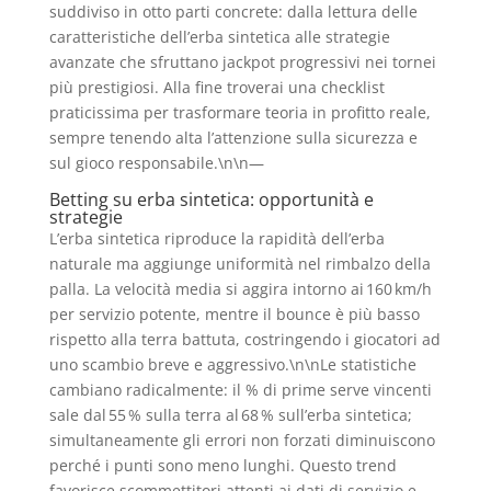
suddiviso in otto parti concrete: dalla lettura delle
caratteristiche dell’erba sintetica alle strategie
avanzate che sfruttano jackpot progressivi nei tornei
più prestigiosi. Alla fine troverai una checklist
praticissima per trasformare teoria in profitto reale,
sempre tenendo alta l’attenzione sulla sicurezza e
sul gioco responsabile.\n\n—
Betting su erba sintetica: opportunità e
strategie
L’erba sintetica riproduce la rapidità dell’erba
naturale ma aggiunge uniformità nel rimbalzo della
palla. La velocità media si aggira intorno ai 160 km/h
per servizio potente, mentre il bounce è più basso
rispetto alla terra battuta, costringendo i giocatori ad
uno scambio breve e aggressivo.\n\nLe statistiche
cambiano radicalmente: il % di prime serve vincenti
sale dal 55 % sulla terra al 68 % sull’erba sintetica;
simultaneamente gli errori non forzati diminuiscono
perché i punti sono meno lunghi. Questo trend
favorisce scommettitori attenti ai dati di servizio e