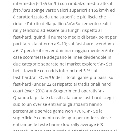
intermedia (≈ 155 km/h) con rimbalzo medio‑alto; il
fast‑hard
spinge verso valori superiori a 165 km/h ed
è caratterizzato da una superficie più liscia che
riduce l’attrito della pallina.\n\nSu cemento reali i
rally tendono ad essere più lunghi rispetto al
fast‑hard, quindi il numero medio di break point per
partita resta attorno a 9–10; sui fast‑hard scendono
a 6–7 perché il server domina maggiormente.\n\nLe
case scommesse adeguano le linee dividendole in
due categorie separate nei market explorer:\n- Set
bet – favorite con odds inferiori del 5 % sui
fast‑hard;\n- Over/Under – totali game più bassi sui
fast‑hard (under 22½) rispetto ai tradizionali hard
court (over 23½).\n\nSuggerimenti operativi\n-
Quando la pista è classificata come fast‑hard scegli
subito un over se entrambi gli sfidanti hanno
percentuale service game won >70 %;\n- Se la
superficie è cementa reale opta per under solo se
entrambe le teste hanno low rally average (<8