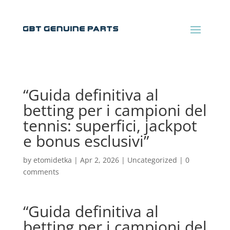
“Guida definitiva al
betting per i campioni del
tennis: superfici, jackpot
e bonus esclusivi”
by
etomidetka
|
Apr 2, 2026
|
Uncategorized
|
0
comments
“Guida definitiva al
betting per i campioni del