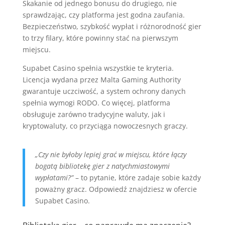
Skakanie od jednego bonusu do drugiego, nie
sprawdzając, czy platforma jest godna zaufania.
Bezpieczeństwo, szybkość wypłat i różnorodność gier
to trzy filary, które powinny stać na pierwszym
miejscu.
Supabet Casino spełnia wszystkie te kryteria.
Licencja wydana przez Malta Gaming Authority
gwarantuje uczciwość, a system ochrony danych
spełnia wymogi RODO. Co więcej, platforma
obsługuje zarówno tradycyjne waluty, jak i
kryptowaluty, co przyciąga nowoczesnych graczy.
„Czy nie byłoby lepiej grać w miejscu, które łączy
bogatą bibliotekę gier z natychmiastowymi
wypłatami?”
– to pytanie, które zadaje sobie każdy
poważny gracz. Odpowiedź znajdziesz w ofercie
Supabet Casino.