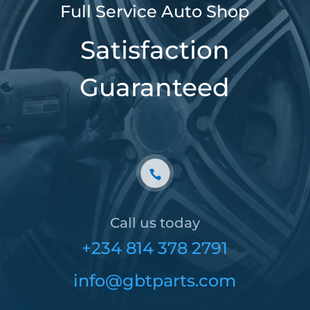
Full Service Auto Shop
Satisfaction
Guaranteed
Call us today
+234 814 378 2791
info@gbtparts.com