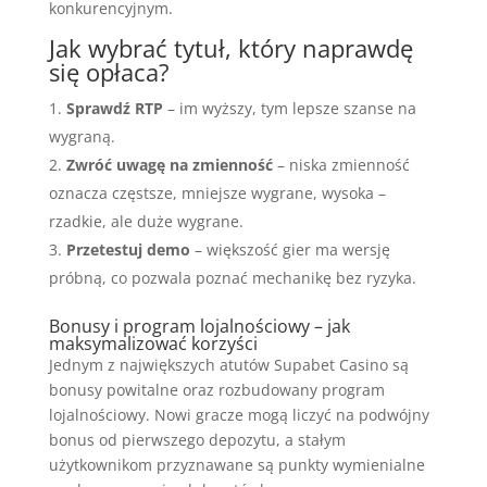
konkurencyjnym.
Jak wybrać tytuł, który naprawdę
się opłaca?
Sprawdź RTP
– im wyższy, tym lepsze szanse na
wygraną.
Zwróć uwagę na zmienność
– niska zmienność
oznacza częstsze, mniejsze wygrane, wysoka –
rzadkie, ale duże wygrane.
Przetestuj demo
– większość gier ma wersję
próbną, co pozwala poznać mechanikę bez ryzyka.
Bonusy i program lojalnościowy – jak
maksymalizować korzyści
Jednym z największych atutów Supabet Casino są
bonusy powitalne oraz rozbudowany program
lojalnościowy. Nowi gracze mogą liczyć na podwójny
bonus od pierwszego depozytu, a stałym
użytkownikom przyznawane są punkty wymienialne