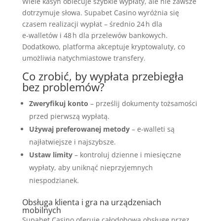
Wiele kasyn obiecuje szybkie wypłaty, ale nie zawsze
dotrzymuje słowa. Supabet Casino wyróżnia się
czasem realizacji wypłat – średnio 24 h dla
e‑walletów i 48 h dla przelewów bankowych.
Dodatkowo, platforma akceptuje kryptowaluty, co
umożliwia natychmiastowe transfery.
Co zrobić, by wypłata przebiegła
bez problemów?
Zweryfikuj konto
– prześlij dokumenty tożsamości
przed pierwszą wypłatą.
Używaj preferowanej metody
– e‑walleti są
najłatwiejsze i najszybsze.
Ustaw limity
– kontroluj dzienne i miesięczne
wypłaty, aby uniknąć nieprzyjemnych
niespodzianek.
Obsługa klienta i gra na urządzeniach
mobilnych
Supabet Casino oferuje całodobową obsługę przez