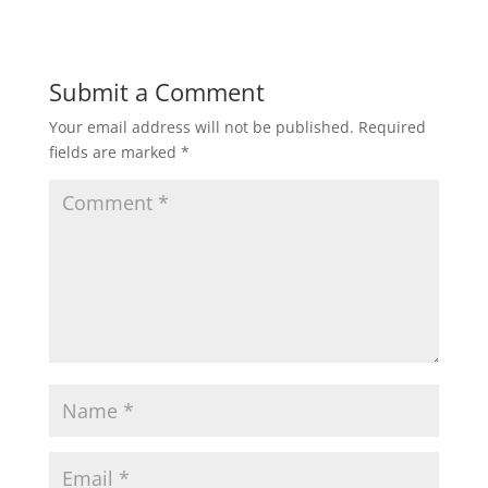
Submit a Comment
Your email address will not be published.
Required
fields are marked
*