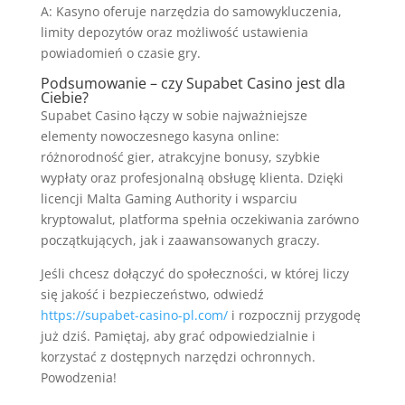
A: Kasyno oferuje narzędzia do samowykluczenia,
limity depozytów oraz możliwość ustawienia
powiadomień o czasie gry.
Podsumowanie – czy Supabet Casino jest dla
Ciebie?
Supabet Casino łączy w sobie najważniejsze
elementy nowoczesnego kasyna online:
różnorodność gier, atrakcyjne bonusy, szybkie
wypłaty oraz profesjonalną obsługę klienta. Dzięki
licencji Malta Gaming Authority i wsparciu
kryptowalut, platforma spełnia oczekiwania zarówno
początkujących, jak i zaawansowanych graczy.
Jeśli chcesz dołączyć do społeczności, w której liczy
się jakość i bezpieczeństwo, odwiedź
https://supabet-casino-pl.com/
i rozpocznij przygodę
już dziś. Pamiętaj, aby grać odpowiedzialnie i
korzystać z dostępnych narzędzi ochronnych.
Powodzenia!