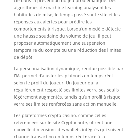
clé dans la prévention du jeu problématique. Des
algorithmes de machine learning analysent les
habitudes de mise, le temps passé sur le site et les
réponses aux alertes pour prédire les
comportements à risque. Lorsqu’un modèle détecte
une hausse soudaine du volume de jeu, il peut
proposer automatiquement une suspension
temporaire du compte ou une réduction des limites
de dépôt.
La personnalisation dynamique, rendue possible par
l’IA, permet d’ajuster les plafonds en temps réel
selon le profil du joueur. Un joueur qui a
régulièrement respecté ses limites verra ses seuils
légèrement augmentés, tandis qu’un profil à risque
verra ses limites renforcées sans action manuelle.
Les plateformes crypto‑casino, comme celles
référencées sur le site Cryptonaute, offrent une
nouvelle dimension : des wallets intégrés qui suivent
chaque transaction en temps réel grâce à la