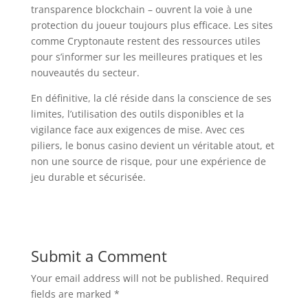
transparence blockchain – ouvrent la voie à une
protection du joueur toujours plus efficace. Les sites
comme Cryptonaute restent des ressources utiles
pour s’informer sur les meilleures pratiques et les
nouveautés du secteur.
En définitive, la clé réside dans la conscience de ses
limites, l’utilisation des outils disponibles et la
vigilance face aux exigences de mise. Avec ces
piliers, le bonus casino devient un véritable atout, et
non une source de risque, pour une expérience de
jeu durable et sécurisée.
Submit a Comment
Your email address will not be published.
Required
fields are marked
*