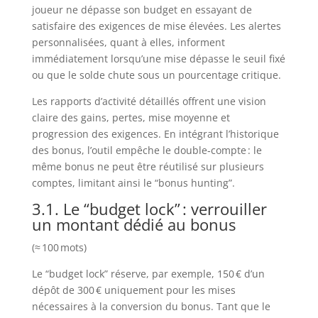
joueur ne dépasse son budget en essayant de
satisfaire des exigences de mise élevées. Les alertes
personnalisées, quant à elles, informent
immédiatement lorsqu’une mise dépasse le seuil fixé
ou que le solde chute sous un pourcentage critique.
Les rapports d’activité détaillés offrent une vision
claire des gains, pertes, mise moyenne et
progression des exigences. En intégrant l’historique
des bonus, l’outil empêche le double‑compte : le
même bonus ne peut être réutilisé sur plusieurs
comptes, limitant ainsi le “bonus hunting”.
3.1. Le “budget lock” : verrouiller
un montant dédié au bonus
(≈ 100 mots)
Le “budget lock” réserve, par exemple, 150 € d’un
dépôt de 300 € uniquement pour les mises
nécessaires à la conversion du bonus. Tant que le