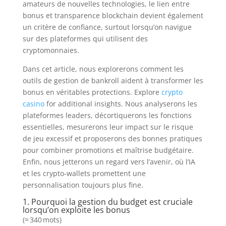
amateurs de nouvelles technologies, le lien entre
bonus et transparence blockchain devient également
un critère de confiance, surtout lorsqu’on navigue
sur des plateformes qui utilisent des
cryptomonnaies.
Dans cet article, nous explorerons comment les
outils de gestion de bankroll aident à transformer les
bonus en véritables protections. Explore
crypto
casino
for additional insights. Nous analyserons les
plateformes leaders, décortiquerons les fonctions
essentielles, mesurerons leur impact sur le risque
de jeu excessif et proposerons des bonnes pratiques
pour combiner promotions et maîtrise budgétaire.
Enfin, nous jetterons un regard vers l’avenir, où l’IA
et les crypto‑wallets promettent une
personnalisation toujours plus fine.
1. Pourquoi la gestion du budget est cruciale
lorsqu’on exploite les bonus
(≈ 340 mots)