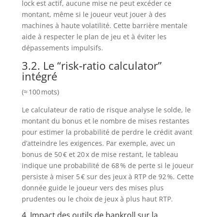
lock est actif, aucune mise ne peut excéder ce
montant, même si le joueur veut jouer à des
machines à haute volatilité. Cette barrière mentale
aide à respecter le plan de jeu et à éviter les
dépassements impulsifs.
3.2. Le “risk‑ratio calculator”
intégré
(≈ 100 mots)
Le calculateur de ratio de risque analyse le solde, le
montant du bonus et le nombre de mises restantes
pour estimer la probabilité de perdre le crédit avant
d’atteindre les exigences. Par exemple, avec un
bonus de 50 € et 20 x de mise restant, le tableau
indique une probabilité de 68 % de perte si le joueur
persiste à miser 5 € sur des jeux à RTP de 92 %. Cette
donnée guide le joueur vers des mises plus
prudentes ou le choix de jeux à plus haut RTP.
4. Impact des outils de bankroll sur la