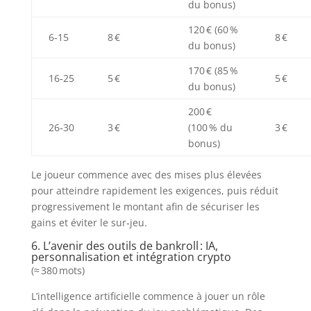
du bonus)
120 € (60 %
6‑15
8 €
8 €
du bonus)
170 € (85 %
16‑25
5 €
5 €
du bonus)
200 €
26‑30
3 €
(100 % du
3 €
bonus)
Le joueur commence avec des mises plus élevées
pour atteindre rapidement les exigences, puis réduit
progressivement le montant afin de sécuriser les
gains et éviter le sur‑jeu.
6. L’avenir des outils de bankroll : IA,
personnalisation et intégration crypto
(≈ 380 mots)
L’intelligence artificielle commence à jouer un rôle