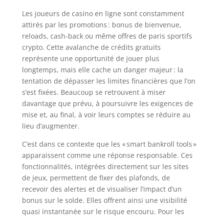
Les joueurs de casino en ligne sont constamment
attirés par les promotions : bonus de bienvenue,
reloads, cash‑back ou même offres de paris sportifs
crypto. Cette avalanche de crédits gratuits
représente une opportunité de jouer plus
longtemps, mais elle cache un danger majeur : la
tentation de dépasser les limites financières que l’on
s’est fixées. Beaucoup se retrouvent à miser
davantage que prévu, à poursuivre les exigences de
mise et, au final, à voir leurs comptes se réduire au
lieu d’augmenter.
C’est dans ce contexte que les « smart bankroll tools »
apparaissent comme une réponse responsable. Ces
fonctionnalités, intégrées directement sur les sites
de jeux, permettent de fixer des plafonds, de
recevoir des alertes et de visualiser l’impact d’un
bonus sur le solde. Elles offrent ainsi une visibilité
quasi instantanée sur le risque encouru. Pour les