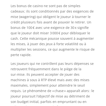
Les bonus de casino ne sont pas de simples
cadeaux ; ils sont conditionnés par des exigences de
mise (wagering) qui obligent le joueur à tourner le
crédit plusieurs fois avant de pouvoir le retirer. Un
bonus de 100 € avec une exigence de 30 x signifie
que le joueur doit miser 3 000 € pour débloquer le
cash. Cette mécanique pousse souvent à augmenter
les mises, à jouer des jeux à forte volatilité ou à
multiplier les sessions, ce qui augmente le risque de
perte rapide.
Les joueurs qui ne contrôlent pas leurs dépenses se
retrouvent fréquemment dans le piège de la
sur‑mise. Ils peuvent accepter de jouer des
machines à sous à RTP élevé mais avec des mises
maximales, simplement pour atteindre le seuil
requis. Le phénomène de « chase » apparaît alors : le
joueur poursuit l’objectif de mise au détriment de
son budget initial, parfois en empruntant ou en