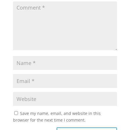
Save my name, email, and website in this
browser for the next time I comment.