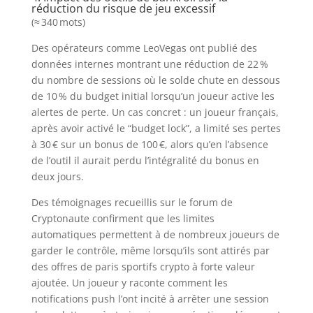
réduction du risque de jeu excessif
(≈ 340 mots)
Des opérateurs comme LeoVegas ont publié des
données internes montrant une réduction de 22 %
du nombre de sessions où le solde chute en dessous
de 10 % du budget initial lorsqu’un joueur active les
alertes de perte. Un cas concret : un joueur français,
après avoir activé le “budget lock”, a limité ses pertes
à 30 € sur un bonus de 100 €, alors qu’en l’absence
de l’outil il aurait perdu l’intégralité du bonus en
deux jours.
Des témoignages recueillis sur le forum de
Cryptonaute confirment que les limites
automatiques permettent à de nombreux joueurs de
garder le contrôle, même lorsqu’ils sont attirés par
des offres de paris sportifs crypto à forte valeur
ajoutée. Un joueur y raconte comment les
notifications push l’ont incité à arrêter une session