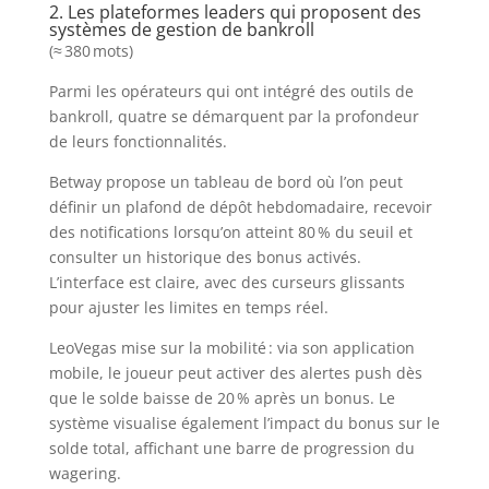
2. Les plateformes leaders qui proposent des
systèmes de gestion de bankroll
(≈ 380 mots)
Parmi les opérateurs qui ont intégré des outils de
bankroll, quatre se démarquent par la profondeur
de leurs fonctionnalités.
Betway propose un tableau de bord où l’on peut
définir un plafond de dépôt hebdomadaire, recevoir
des notifications lorsqu’on atteint 80 % du seuil et
consulter un historique des bonus activés.
L’interface est claire, avec des curseurs glissants
pour ajuster les limites en temps réel.
LeoVegas mise sur la mobilité : via son application
mobile, le joueur peut activer des alertes push dès
que le solde baisse de 20 % après un bonus. Le
système visualise également l’impact du bonus sur le
solde total, affichant une barre de progression du
wagering.