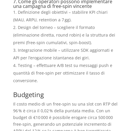
7. Come gli operatori possono implementare
una campagna di free‑spin vincente
Definizione degli obiettivi – stabilire KPI chiari
(MAU, ARPU, retention a 7 gg).
Design del torneo – scegliere il formato
(eliminazione diretta, round robin) e la struttura dei
premi (free‑spin cumulativi, spin‑boost).
Integrazione mobile – utilizzare SDK aggiornati e
API per l’erogazione istantanea dei giri.
Testing – effettuare A/B test su messaggi push e
quantità di free‑spin per ottimizzare il tasso di
conversione.
Budgeting
Il costo medio di un free‑spin su una slot con RTP del
96 % è circa il 0,02 % della puntata media. Con un
budget di €10 000 è possibile erogare circa 500 000
free‑spin, generando un potenziale incremento di
ARPU del 12 % se la campagna è ben targettizzata.