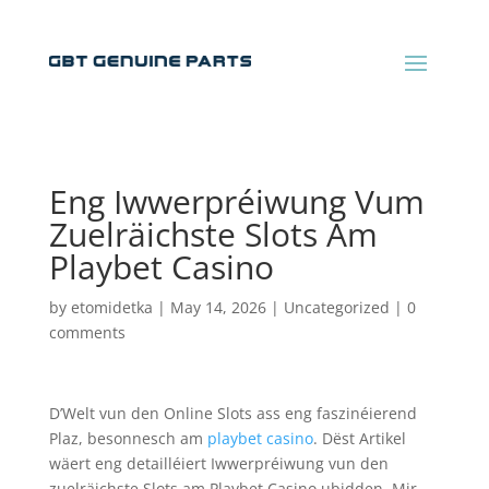
Eng Iwwerpréiwung Vum
Zuelräichste Slots Am
Playbet Casino
by
etomidetka
|
May 14, 2026
|
Uncategorized
|
0
comments
D’Welt vun den Online Slots ass eng faszinéierend
Plaz, besonnesch am
playbet casino
. Dëst Artikel
wäert eng detailléiert Iwwerpréiwung vun den
zuelräichste Slots am Playbet Casino ubidden. Mir