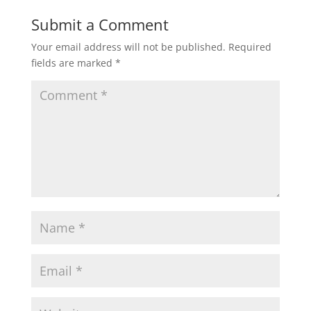
Submit a Comment
Your email address will not be published.
Required
fields are marked
*