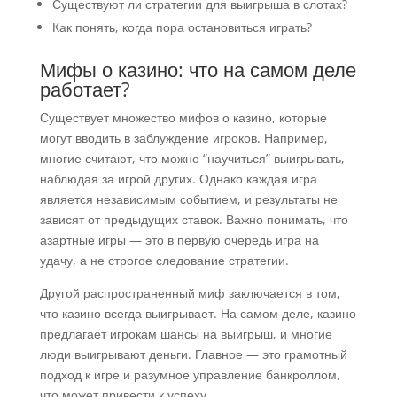
Существуют ли стратегии для выигрыша в слотах?
Как понять, когда пора остановиться играть?
Мифы о казино: что на самом деле
работает?
Существует множество мифов о казино, которые
могут вводить в заблуждение игроков. Например,
многие считают, что можно “научиться” выигрывать,
наблюдая за игрой других. Однако каждая игра
является независимым событием, и результаты не
зависят от предыдущих ставок. Важно понимать, что
азартные игры — это в первую очередь игра на
удачу, а не строгое следование стратегии.
Другой распространенный миф заключается в том,
что казино всегда выигрывает. На самом деле, казино
предлагает игрокам шансы на выигрыш, и многие
люди выигрывают деньги. Главное — это грамотный
подход к игре и разумное управление банкроллом,
что может привести к успеху.