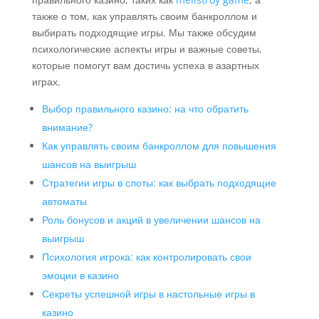
также о том, как управлять своим банкроллом и
выбирать подходящие игры. Мы также обсудим
психологические аспекты игры и важные советы,
которые помогут вам достичь успеха в азартных
играх.
Выбор правильного казино: на что обратить
внимание?
Как управлять своим банкроллом для повышения
шансов на выигрыш
Стратегии игры в слоты: как выбрать подходящие
автоматы
Роль бонусов и акций в увеличении шансов на
выигрыш
Психология игрока: как контролировать свои
эмоции в казино
Секреты успешной игры в настольные игры в
казино