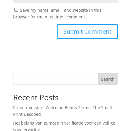
Save my name, email, and website in this
browser for the next time I comment.
Search
Recent Posts
Prime-ministers Welcome Bonus Terms: The Small
Print Decoded
Het belang van zumospin verificatie voor een veilige
speelervaring