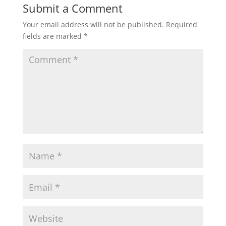
Submit a Comment
Your email address will not be published.
Required
fields are marked
*