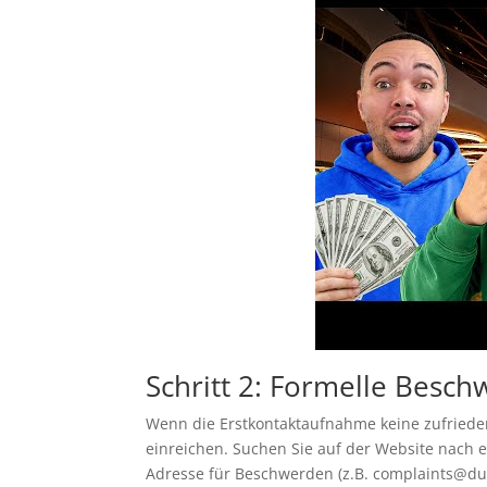
Schritt 2: Formelle Besc
Wenn die Erstkontaktaufnahme keine zufrieden
einreichen. Suchen Sie auf der Website nach 
Adresse für Beschwerden (z.B. complaints@dude