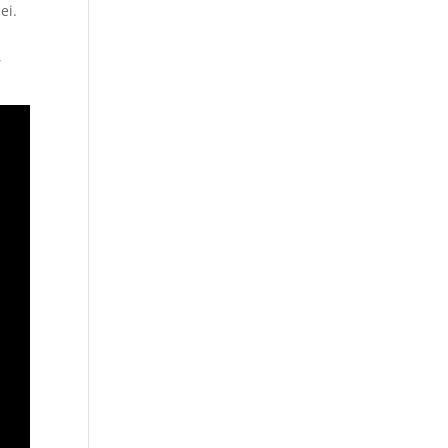
ei.
,