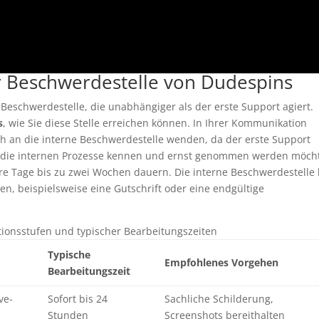
er Beschwerdestelle von Dudespins
 Beschwerdestelle, die unabhängiger als der erste Support agiert.
s
, wie Sie diese Stelle erreichen können. In Ihrer Kommunikation
sich an die interne Beschwerdestelle wenden, da der erste Support
Sie die internen Prozesse kennen und ernst genommen werden möch
e Tage bis zu zwei Wochen dauern. Die interne Beschwerdestelle 
n, beispielsweise eine Gutschrift oder eine endgültige
tionsstufen und typischer Bearbeitungszeiten
Typische
Empfohlenes Vorgehen
Bearbeitungszeit
ve-
Sofort bis 24
Sachliche Schilderung,
Stunden
Screenshots bereithalten