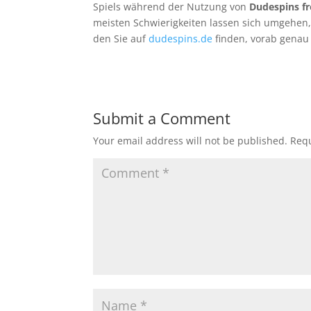
Spiels während der Nutzung von
Dudespins fr
meisten Schwierigkeiten lassen sich umgehen
den Sie auf
dudespins.de
finden, vorab genau 
Submit a Comment
Your email address will not be published.
Requ