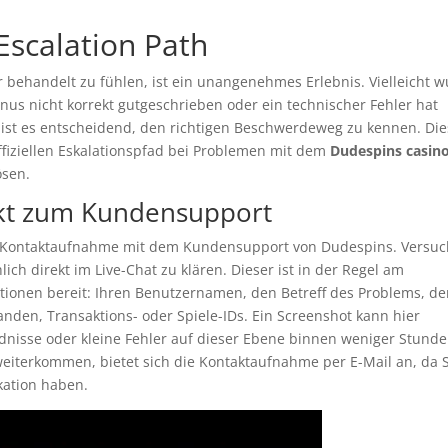
scalation Path
ir behandelt zu fühlen, ist ein unangenehmes Erlebnis. Vielleicht 
onus nicht korrekt gutgeschrieben oder ein technischer Fehler hat
n ist es entscheidend, den richtigen Beschwerdeweg zu kennen. Die
 offiziellen Eskalationspfad bei Problemen mit dem
Dudespins casin
ösen.
takt zum Kundensupport
ekte Kontaktaufnahme mit dem Kundensupport von Dudespins. Versu
ich direkt im Live-Chat zu klären. Dieser ist in der Regel am
mationen bereit: Ihren Benutzernamen, den Betreff des Problems, d
anden, Transaktions- oder Spiele-IDs. Ein Screenshot kann hier
dnisse oder kleine Fehler auf dieser Ebene binnen weniger Stund
weiterkommen, bietet sich die Kontaktaufnahme per E-Mail an, da 
kation haben.