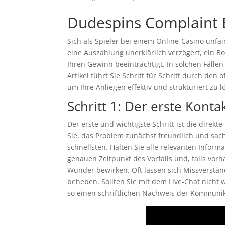
Dudespins Complaint E
Sich als Spieler bei einem Online-Casino unfa
eine Auszahlung unerklärlich verzögert, ein B
Ihren Gewinn beeinträchtigt. In solchen Fälle
Artikel führt Sie Schritt für Schritt durch den
um Ihre Anliegen effektiv und strukturiert zu l
Schritt 1: Der erste Kon
Der erste und wichtigste Schritt ist die dir
Sie, das Problem zunächst freundlich und sachl
schnellsten. Halten Sie alle relevanten Infor
genauen Zeitpunkt des Vorfalls und, falls vorh
Wunder bewirken. Oft lassen sich Missverstän
beheben. Sollten Sie mit dem Live-Chat nicht 
so einen schriftlichen Nachweis der Kommuni