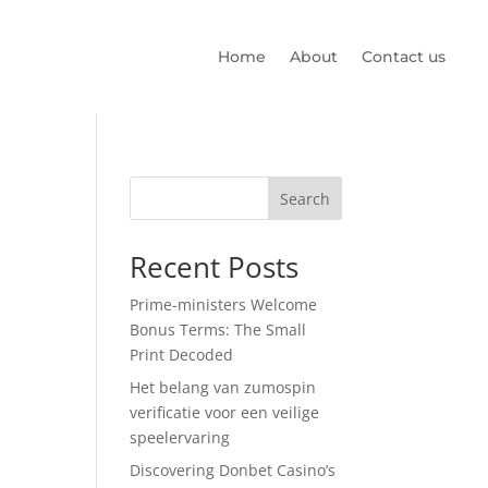
Home
About
Contact us
Search
Recent Posts
Prime-ministers Welcome
Bonus Terms: The Small
Print Decoded
Het belang van zumospin
verificatie voor een veilige
speelervaring
Discovering Donbet Casino’s