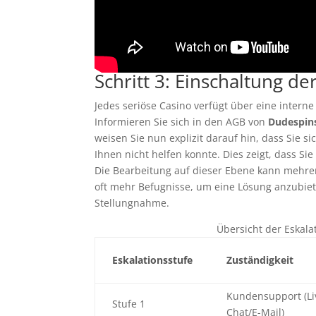
Schritt 3: Einschaltung d
Jedes seriöse Casino verfügt über eine interne
Informieren Sie sich in den AGB von
Dudespin
weisen Sie nun explizit darauf hin, dass Sie 
Ihnen nicht helfen konnte. Dies zeigt, dass 
Die Bearbeitung auf dieser Ebene kann mehrer
oft mehr Befugnisse, um eine Lösung anzubiete
Stellungnahme.
Übersicht der Eskala
Eskalationsstufe
Zuständigkeit
Kundensupport (Li
Stufe 1
Chat/E-Mail)