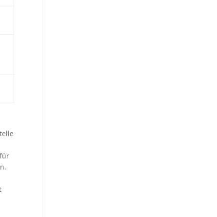
e
telle
für
in.
,
t