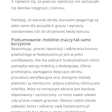
Upewnić się, że podczas rejestracji nie zaznaczyło
się okienka rezygnacji z bonusu.
Pamiętaj, że warunki obrotu bonusem (wagering) są
takie same dla wszystkich graczy i wynoszą
standardowo x35 od otrzymanej kwoty bonusu.
Podsumowanie: mobilnie znaczy tak samo
korzystnie
Reasumując, proces rejestracji i odbierania bonusu
powitalnego w Fezbetcasino-pl jest w pełni
zunifikowany. Nie ma żadnych funkcjonalnych różnic
pomiędzy wersją mobilną a desktopową. Oferta
promocyjna, wymagania dotyczące obrotu,
procedura weryfikacyjna oraz dostępne metody
płatności są identyczne. Jedyną subtelną różnicą jest
interfejs, który na mniejszym ekranie jest bardziej
dopasowany i uproszczony, co może nawet ułatwić
cały proces nowym graczom. Możesz zatem śmiało
zakładać konto i odbierać swój Fezbetcasino-pl
promo code bez obaw o utratę jakichkolwiek