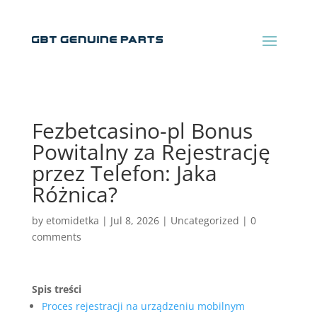
Fezbetcasino-pl Bonus
Powitalny za Rejestrację
przez Telefon: Jaka
Różnica?
by
etomidetka
|
Jul 8, 2026
|
Uncategorized
|
0
comments
Spis treści
Proces rejestracji na urządzeniu mobilnym