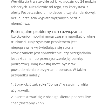
Weryfikacja trwa zwykle od kilku godzin do 24 godzin
roboczych. Niezależnie od tego, czy korzystasz z
oferty Fezbetcasino-pl no deposit, czy standardowej,
bez jej przejścia wypłata wygranych będzie
niemożliwa.
Potencjalne problemy i ich rozwiązania
Użytkownicy mobilni mogą czasem napotkać drobne
trudności. Najczęstszym problemem jest
niepoprawnie wyświetlająca się strona –
rozwiązaniem jest sprawdzenie, czy przeglądarka
jest aktualna, lub przeczyszczenie jej pamięci
podręcznej. Inną kwestią może być brak
powiadomienia o przyznaniu bonusu. W takim
przypadku należy:
Sprawdzić zakładkę “Bonusy” w swoim profilu
użytkownika.
Skontaktować się z obsługą klienta poprzez live
chat (dostępny 24/7).