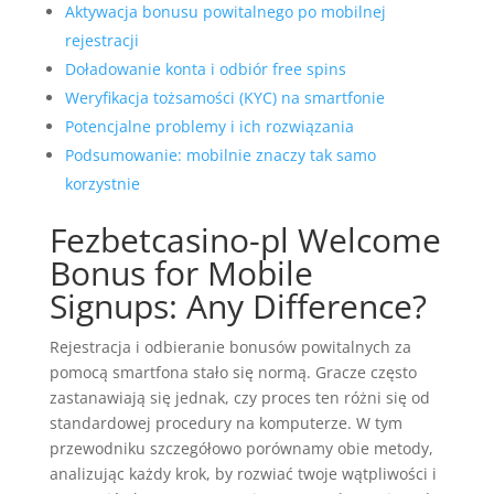
Aktywacja bonusu powitalnego po mobilnej
rejestracji
Doładowanie konta i odbiór free spins
Weryfikacja tożsamości (KYC) na smartfonie
Potencjalne problemy i ich rozwiązania
Podsumowanie: mobilnie znaczy tak samo
korzystnie
Fezbetcasino-pl Welcome
Bonus for Mobile
Signups: Any Difference?
Rejestracja i odbieranie bonusów powitalnych za
pomocą smartfona stało się normą. Gracze często
zastanawiają się jednak, czy proces ten różni się od
standardowej procedury na komputerze. W tym
przewodniku szczegółowo porównamy obie metody,
analizując każdy krok, by rozwiać twoje wątpliwości i